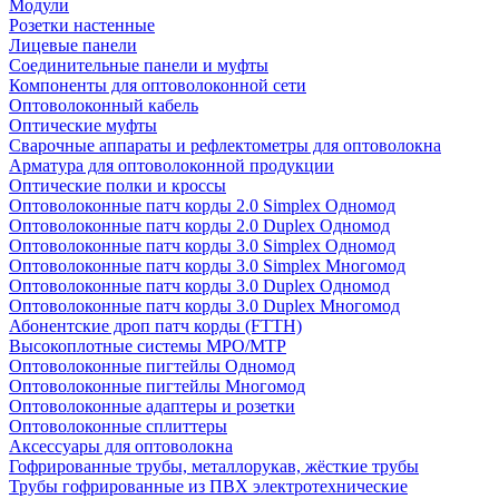
Модули
Розетки настенные
Лицевые панели
Соединительные панели и муфты
Компоненты для оптоволоконной сети
Оптоволоконный кабель
Оптические муфты
Сварочные аппараты и рефлектометры для оптоволокна
Арматура для оптоволоконной продукции
Оптические полки и кроссы
Оптоволоконные патч корды 2.0 Simplex Одномод
Оптоволоконные патч корды 2.0 Duplex Одномод
Оптоволоконные патч корды 3.0 Simplex Одномод
Оптоволоконные патч корды 3.0 Simplex Многомод
Оптоволоконные патч корды 3.0 Duplex Одномод
Оптоволоконные патч корды 3.0 Duplex Многомод
Абонентские дроп патч корды (FTTH)
Высокоплотные системы MPO/MTP
Оптоволоконные пигтейлы Одномод
Оптоволоконные пигтейлы Многомод
Оптоволоконные адаптеры и розетки
Оптоволоконные сплиттеры
Аксессуары для оптоволокна
Гофрированные трубы, металлорукав, жёсткие трубы
Трубы гофрированные из ПВХ электротехнические