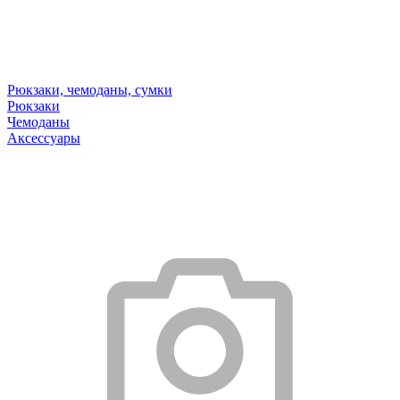
Рюкзаки, чемоданы, сумки
Рюкзаки
Чемоданы
Аксессуары