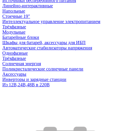
Источники бесперебойного питания
Линейно-интерактивные
Напольные
Стоечные 19"
Интеллектуальное управление электропитанием
Трёхфазные
Модульные
Батарейные блоки
Шкафы для батарей, аксессуары для ИБП
Автоматические стабилизаторы напряжения
Однофазные
Трёхфазные
Солнечная энергия
Поликристалические солнечные панели
Аксессуары
Инверторы и зарядные станции
Из 12В,24В,48В в 220В