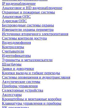
IP видеонаблюдение
Аналоговое и HD видеонаблюдение
Охранные и пожарные системы
Аналоговая ОПС
Адресная ОПС
Беспроводные системы охраны
Извещатели охраны периметра
Источники вторичного электропитания
Системы контроля доступа
Видеодомофония
Контроллеры
Считыватели
Идентификаторы
Турникеты и металлоискатели
Шлагбаумы
Замки и доводчики
Кнопки выхода и гибкие переходы
Системы оповещения и аудиотрансляция
Акустические системы
Приборы управления
Селекторные устройства
Аксессуары
Кронштейны и монтажные коробки
Клавиатуры управления и приборы
ИК прожекторы