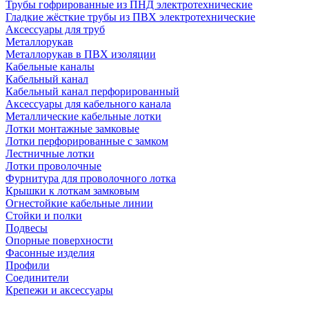
Трубы гофрированные из ПНД электротехнические
Гладкие жёсткие трубы из ПВХ электротехнические
Аксессуары для труб
Металлорукав
Металлорукав в ПВХ изоляции
Кабельные каналы
Кабельный канал
Кабельный канал перфорированный
Аксессуары для кабельного канала
Металлические кабельные лотки
Лотки монтажные замковые
Лотки перфорированные с замком
Лестничные лотки
Лотки проволочные
Фурнитура для проволочного лотка
Крышки к лоткам замковым
Огнестойкие кабельные линии
Стойки и полки
Подвесы
Опорные поверхности
Фасонные изделия
Профили
Соединители
Крепежи и аксессуары