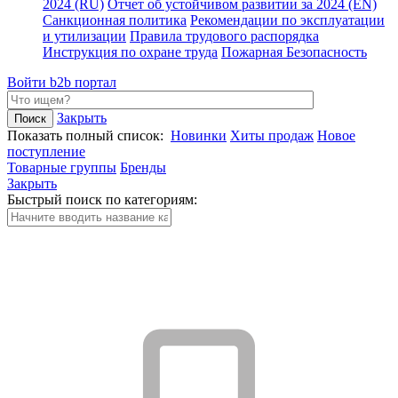
2024 (RU)
Отчет об устойчивом развитии за 2024 (EN)
Санкционная политика
Рекомендации по эксплуатации
и утилизации
Правила трудового распорядка
Инструкция по охране труда
Пожарная Безопасность
Войти
b2b портал
Закрыть
Показать полный список:
Новинки
Хиты продаж
Новое
поступление
Товарные группы
Бренды
Закрыть
Быстрый поиск по категориям: