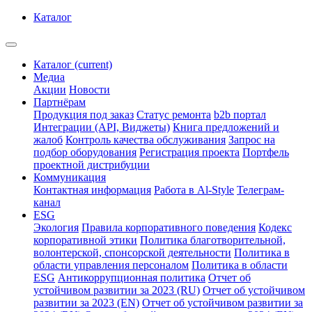
Каталог
Каталог
(current)
Медиа
Акции
Новости
Партнёрам
Продукция под заказ
Статус ремонта
b2b портал
Интеграции (API, Виджеты)
Книга предложений и
жалоб
Контроль качества обслуживания
Запрос на
подбор оборудования
Регистрация проекта
Портфель
проектной дистрибуции
Коммуникация
Контактная информация
Работа в Al-Style
Телеграм-
канал
ESG
Экология
Правила корпоративного поведения
Кодекс
корпоративной этики
Политика благотворительной,
волонтерской, спонсорской деятельности
Политика в
области управления персоналом
Политика в области
ESG
Антикоррупционная политика
Отчет об
устойчивом развитии за 2023 (RU)
Отчет об устойчивом
развитии за 2023 (EN)
Отчет об устойчивом развитии за