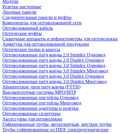
Модули
Розетки настенные
Лицевые панели
Соединительные панели и муфты
Компоненты для оптоволоконной сети
Оптоволоконный кабель
Оптические муфты
Сварочные аппараты и рефлектометры для оптоволокна
Арматура для оптоволоконной продукции
Оптические полки и кроссы
Оптоволоконные патч корды 2.0 Simplex Одномод
Оптоволоконные патч корды 2.0 Duplex Одномод
Оптоволоконные патч корды 3.0 Simplex Одномод
Оптоволоконные патч корды 3.0 Simplex Многомод
Оптоволоконные патч корды 3.0 Duplex Одномод
Оптоволоконные патч корды 3.0 Duplex Многомод
Абонентские дроп патч корды (FTTH)
Высокоплотные системы MPO/MTP
Оптоволоконные пигтейлы Одномод
Оптоволоконные пигтейлы Многомод
Оптоволоконные адаптеры и розетки
Оптоволоконные сплиттеры
Аксессуары для оптоволокна
Гофрированные трубы, металлорукав, жёсткие трубы
Трубы гофрированные из ПВХ электротехнические