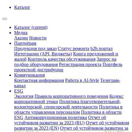
Каталог
Каталог
(current)
Медиа
Акции
Новости
Партнёрам
Продукция под заказ
Статус ремонта
b2b портал
Интеграции (API, Виджеты)
Книга предложений и
жалоб
Контроль качества обслуживания
Запрос на
подбор оборудования
Регистрация проекта
Портфель
проектной дистрибуции
Коммуникация
Контактная информация
Работа в Al-Style
Телеграм-
канал
ESG
Экология
Правила корпоративного поведения
Кодекс
корпоративной этики
Политика благотворительной,
волонтерской, спонсорской деятельности
Политика в
области управления персоналом
Политика в области
ESG
Антикоррупционная политика
Отчет об
устойчивом развитии за 2023 (RU)
Отчет об устойчивом
развитии за 2023 (EN)
Отчет об устойчивом развитии за