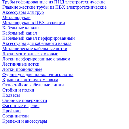
Трубы гофрированные из ПНД электротехнические
Гладкие жёсткие трубы из ПВХ электротехнические
Аксессуары для труб
Металлорукав
Металлорукав в ПВХ изоляции
Кабельные каналы
Кабельный канал
Кабельный канал перфорированный
Аксессуары для кабельного канала
Металлические кабельные лотки
Лотки монтажные замковые
Лотки перфорированные с замком
Лестничные лотки
Лотки проволочные
Фурнитура для проволочного лотка
Крышки к лоткам замковым
Огнестойкие кабельные линии
Стойки и полки
Подвесы
Опорные поверхности
Фасонные изделия
Профили
Соединители
Крепежи и аксессуары