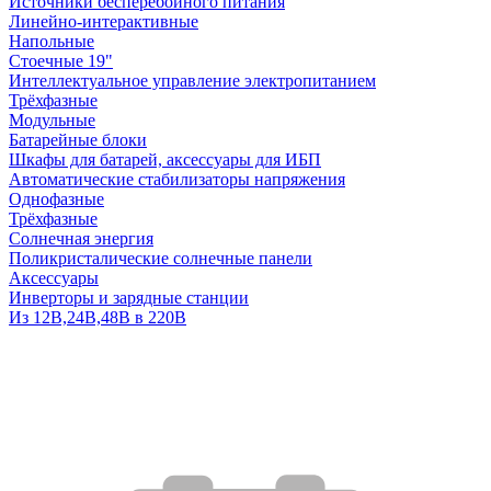
Источники бесперебойного питания
Линейно-интерактивные
Напольные
Стоечные 19"
Интеллектуальное управление электропитанием
Трёхфазные
Модульные
Батарейные блоки
Шкафы для батарей, аксессуары для ИБП
Автоматические стабилизаторы напряжения
Однофазные
Трёхфазные
Солнечная энергия
Поликристалические солнечные панели
Аксессуары
Инверторы и зарядные станции
Из 12В,24В,48В в 220В