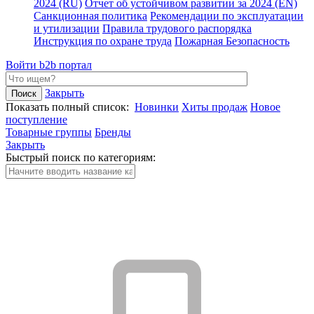
2024 (RU)
Отчет об устойчивом развитии за 2024 (EN)
Санкционная политика
Рекомендации по эксплуатации
и утилизации
Правила трудового распорядка
Инструкция по охране труда
Пожарная Безопасность
Войти
b2b портал
Закрыть
Показать полный список:
Новинки
Хиты продаж
Новое
поступление
Товарные группы
Бренды
Закрыть
Быстрый поиск по категориям: