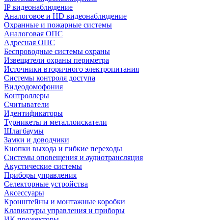
IP видеонаблюдение
Аналоговое и HD видеонаблюдение
Охранные и пожарные системы
Аналоговая ОПС
Адресная ОПС
Беспроводные системы охраны
Извещатели охраны периметра
Источники вторичного электропитания
Системы контроля доступа
Видеодомофония
Контроллеры
Считыватели
Идентификаторы
Турникеты и металлоискатели
Шлагбаумы
Замки и доводчики
Кнопки выхода и гибкие переходы
Системы оповещения и аудиотрансляция
Акустические системы
Приборы управления
Селекторные устройства
Аксессуары
Кронштейны и монтажные коробки
Клавиатуры управления и приборы
ИК прожекторы