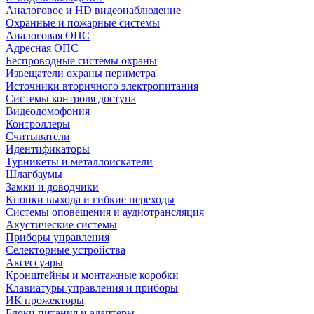
Аналоговое и HD видеонаблюдение
Охранные и пожарные системы
Аналоговая ОПС
Адресная ОПС
Беспроводные системы охраны
Извещатели охраны периметра
Источники вторичного электропитания
Системы контроля доступа
Видеодомофония
Контроллеры
Считыватели
Идентификаторы
Турникеты и металлоискатели
Шлагбаумы
Замки и доводчики
Кнопки выхода и гибкие переходы
Системы оповещения и аудиотрансляция
Акустические системы
Приборы управления
Селекторные устройства
Аксессуары
Кронштейны и монтажные коробки
Клавиатуры управления и приборы
ИК прожекторы
Блоки питания и адаптеры