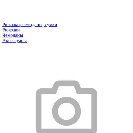
Рюкзаки, чемоданы, сумки
Рюкзаки
Чемоданы
Аксессуары