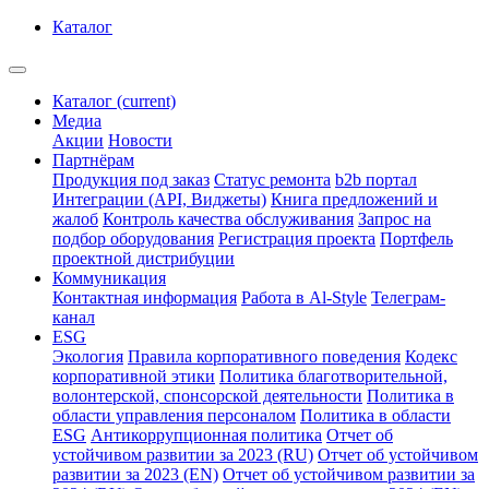
Каталог
Каталог
(current)
Медиа
Акции
Новости
Партнёрам
Продукция под заказ
Статус ремонта
b2b портал
Интеграции (API, Виджеты)
Книга предложений и
жалоб
Контроль качества обслуживания
Запрос на
подбор оборудования
Регистрация проекта
Портфель
проектной дистрибуции
Коммуникация
Контактная информация
Работа в Al-Style
Телеграм-
канал
ESG
Экология
Правила корпоративного поведения
Кодекс
корпоративной этики
Политика благотворительной,
волонтерской, спонсорской деятельности
Политика в
области управления персоналом
Политика в области
ESG
Антикоррупционная политика
Отчет об
устойчивом развитии за 2023 (RU)
Отчет об устойчивом
развитии за 2023 (EN)
Отчет об устойчивом развитии за