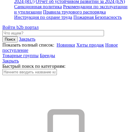
2024 (RU)
Отчет об устойчивом развитии за 2024 (EN)
Санкционная политика
Рекомендации по эксплуатации
и утилизации
Правила трудового распорядка
Инструкция по охране труда
Пожарная Безопасность
Войти
b2b портал
Закрыть
Показать полный список:
Новинки
Хиты продаж
Новое
поступление
Товарные группы
Бренды
Закрыть
Быстрый поиск по категориям: