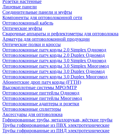
Розетки настенные
Лицевые панели
Соединительные панели и муфты
Компоненты для оптоволоконной сети
Оптоволоконный кабель
Оптические муфты
Сварочные аппараты и рефлектометры для оптоволокна
Арматура для оптоволоконной продукции
Оптические полки и кроссы
Оптоволоконные патч корды 2.0 Simplex Одномод
Оптоволоконные патч корды 2.0 Duplex Одномод
Оптоволоконные патч корды 3.0 Simplex Одномод
Оптоволоконные патч корды 3.0 Simplex Многомод
Оптоволоконные патч корды 3.0 Duplex Одномод
Оптоволоконные патч корды 3.0 Duplex Многомод
Абонентские дроп патч корды (FTTH)
Высокоплотные системы MPO/MTP
Оптоволоконные пигтейлы Одномод
Оптоволоконные пигтейлы Многомод
Оптоволоконные адаптеры и розетки
Оптоволоконные сплиттеры
Аксессуары для оптоволокна
Гофрированные трубы, металлорукав, жёсткие трубы
Трубы гофрированные из ПВХ электротехнические
Трубы гофрированные из ПНД электротехнические