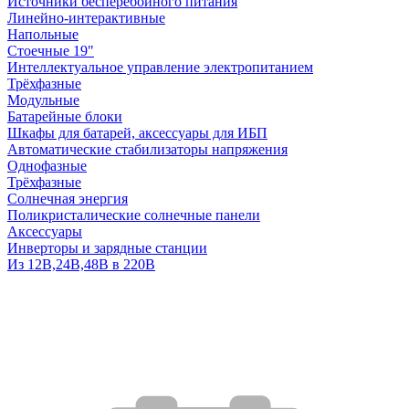
Источники бесперебойного питания
Линейно-интерактивные
Напольные
Стоечные 19"
Интеллектуальное управление электропитанием
Трёхфазные
Модульные
Батарейные блоки
Шкафы для батарей, аксессуары для ИБП
Автоматические стабилизаторы напряжения
Однофазные
Трёхфазные
Солнечная энергия
Поликристалические солнечные панели
Аксессуары
Инверторы и зарядные станции
Из 12В,24В,48В в 220В