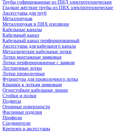
Трубы гофрированные из ПНД электротехнические
Гладкие жёсткие трубы из ПВХ электротехнические
Аксессуары для труб
Металлорукав
Металлорукав в ПВХ изоляции
Кабельные каналы
Кабельный канал
Кабельный канал перфорированный
Аксессуары для кабельного канала
Металлические кабельные лотки
Лотки монтажные замковые
Лотки перфорированные с замком
Лестничные лотки
Лотки проволочные
Фурнитура для проволочного лотка
Крышки к лоткам замковым
Огнестойкие кабельные линии
Стойки и полки
Подвесы
Опорные поверхности
Фасонные изделия
Профили
Соединители
Крепежи и аксессуары