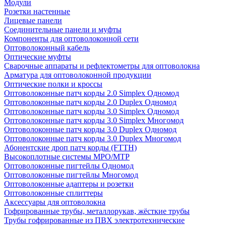
Модули
Розетки настенные
Лицевые панели
Соединительные панели и муфты
Компоненты для оптоволоконной сети
Оптоволоконный кабель
Оптические муфты
Сварочные аппараты и рефлектометры для оптоволокна
Арматура для оптоволоконной продукции
Оптические полки и кроссы
Оптоволоконные патч корды 2.0 Simplex Одномод
Оптоволоконные патч корды 2.0 Duplex Одномод
Оптоволоконные патч корды 3.0 Simplex Одномод
Оптоволоконные патч корды 3.0 Simplex Многомод
Оптоволоконные патч корды 3.0 Duplex Одномод
Оптоволоконные патч корды 3.0 Duplex Многомод
Абонентские дроп патч корды (FTTH)
Высокоплотные системы MPO/MTP
Оптоволоконные пигтейлы Одномод
Оптоволоконные пигтейлы Многомод
Оптоволоконные адаптеры и розетки
Оптоволоконные сплиттеры
Аксессуары для оптоволокна
Гофрированные трубы, металлорукав, жёсткие трубы
Трубы гофрированные из ПВХ электротехнические