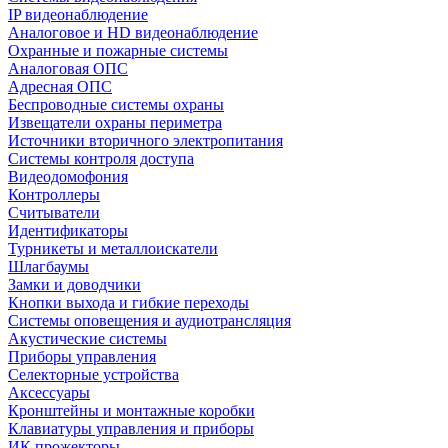
IP видеонаблюдение
Аналоговое и HD видеонаблюдение
Охранные и пожарные системы
Аналоговая ОПС
Адресная ОПС
Беспроводные системы охраны
Извещатели охраны периметра
Источники вторичного электропитания
Системы контроля доступа
Видеодомофония
Контроллеры
Считыватели
Идентификаторы
Турникеты и металлоискатели
Шлагбаумы
Замки и доводчики
Кнопки выхода и гибкие переходы
Системы оповещения и аудиотрансляция
Акустические системы
Приборы управления
Селекторные устройства
Аксессуары
Кронштейны и монтажные коробки
Клавиатуры управления и приборы
ИК прожекторы