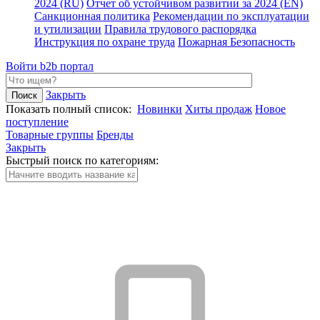
2024 (RU)
Отчет об устойчивом развитии за 2024 (EN)
Санкционная политика
Рекомендации по эксплуатации
и утилизации
Правила трудового распорядка
Инструкция по охране труда
Пожарная Безопасность
Войти
b2b портал
Закрыть
Показать полный список:
Новинки
Хиты продаж
Новое
поступление
Товарные группы
Бренды
Закрыть
Быстрый поиск по категориям: