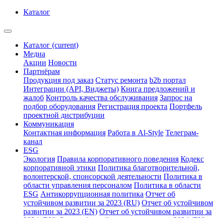
Каталог
Каталог
(current)
Медиа
Акции
Новости
Партнёрам
Продукция под заказ
Статус ремонта
b2b портал
Интеграции (API, Виджеты)
Книга предложений и
жалоб
Контроль качества обслуживания
Запрос на
подбор оборудования
Регистрация проекта
Портфель
проектной дистрибуции
Коммуникация
Контактная информация
Работа в Al-Style
Телеграм-
канал
ESG
Экология
Правила корпоративного поведения
Кодекс
корпоративной этики
Политика благотворительной,
волонтерской, спонсорской деятельности
Политика в
области управления персоналом
Политика в области
ESG
Антикоррупционная политика
Отчет об
устойчивом развитии за 2023 (RU)
Отчет об устойчивом
развитии за 2023 (EN)
Отчет об устойчивом развитии за