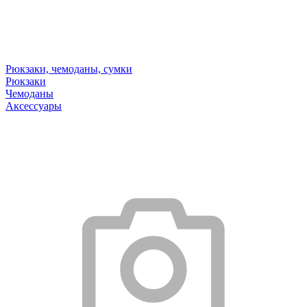
Рюкзаки, чемоданы, сумки
Рюкзаки
Чемоданы
Аксессуары