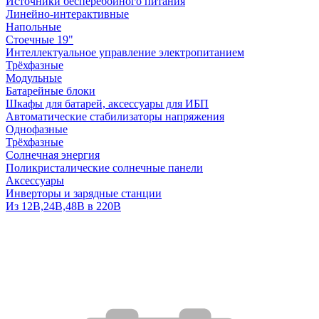
Источники бесперебойного питания
Линейно-интерактивные
Напольные
Стоечные 19"
Интеллектуальное управление электропитанием
Трёхфазные
Модульные
Батарейные блоки
Шкафы для батарей, аксессуары для ИБП
Автоматические стабилизаторы напряжения
Однофазные
Трёхфазные
Солнечная энергия
Поликристалические солнечные панели
Аксессуары
Инверторы и зарядные станции
Из 12В,24В,48В в 220В