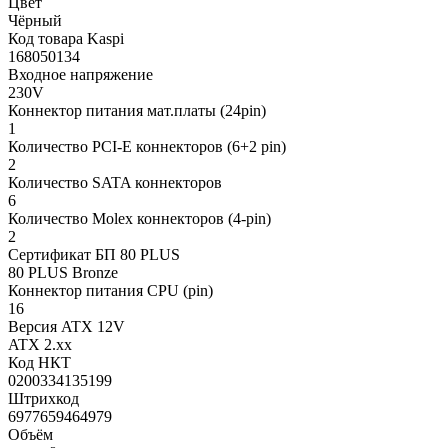
Цвет
Чёрный
Код товара Kaspi
168050134
Входное напряжение
230V
Коннектор питания мат.платы (24pin)
1
Количество PCI-E коннекторов (6+2 pin)
2
Количество SATA коннекторов
6
Количество Molex коннекторов (4-pin)
2
Сертификат БП 80 PLUS
80 PLUS Bronze
Коннектор питания CPU (pin)
16
Версия ATX 12V
ATX 2.xx
Код НКТ
0200334135199
Штрихкод
6977659464979
Объём