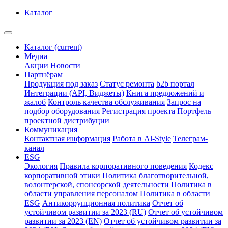
Каталог
Каталог
(current)
Медиа
Акции
Новости
Партнёрам
Продукция под заказ
Статус ремонта
b2b портал
Интеграции (API, Виджеты)
Книга предложений и
жалоб
Контроль качества обслуживания
Запрос на
подбор оборудования
Регистрация проекта
Портфель
проектной дистрибуции
Коммуникация
Контактная информация
Работа в Al-Style
Телеграм-
канал
ESG
Экология
Правила корпоративного поведения
Кодекс
корпоративной этики
Политика благотворительной,
волонтерской, спонсорской деятельности
Политика в
области управления персоналом
Политика в области
ESG
Антикоррупционная политика
Отчет об
устойчивом развитии за 2023 (RU)
Отчет об устойчивом
развитии за 2023 (EN)
Отчет об устойчивом развитии за