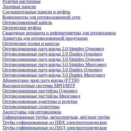
Розетки настенные
Лицевые панели
Соединительные панели и муфты
Компоненты для оптоволоконной сети
Оптоволоконный кабель
Оптические муфты
Сварочные аппараты и рефлектометры для оптоволокна
Арматура для оптоволоконной продукции
Оптические полки и кроссы
Оптоволоконные патч корды 2.0 Simplex Одномод
Оптоволоконные патч корды 2.0 Duplex Одномод
Оптоволоконные патч корды 3.0 Simplex Одномод
Оптоволоконные патч корды 3.0 Simplex Многомод
Оптоволоконные патч корды 3.0 Duplex Одномод
Оптоволоконные патч корды 3.0 Duplex Многомод
Абонентские дроп патч корды (FTTH)
Высокоплотные системы MPO/MTP
Оптоволоконные пигтейлы Одномод
Оптоволоконные пигтейлы Многомод
Оптоволоконные адаптеры и розетки
Оптоволоконные сплиттеры
Аксессуары для оптоволокна
Гофрированные трубы, металлорукав, жёсткие трубы
Трубы гофрированные из ПВХ электротехнические
Трубы гофрированные из ПНД электротехнические