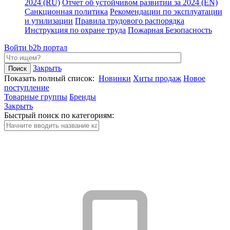
2024 (RU)
Отчет об устойчивом развитии за 2024 (EN)
Санкционная политика
Рекомендации по эксплуатации
и утилизации
Правила трудового распорядка
Инструкция по охране труда
Пожарная Безопасность
Войти
b2b портал
Закрыть
Показать полный список:
Новинки
Хиты продаж
Новое
поступление
Товарные группы
Бренды
Закрыть
Быстрый поиск по категориям: