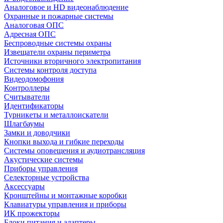
Аналоговое и HD видеонаблюдение
Охранные и пожарные системы
Аналоговая ОПС
Адресная ОПС
Беспроводные системы охраны
Извещатели охраны периметра
Источники вторичного электропитания
Системы контроля доступа
Видеодомофония
Контроллеры
Считыватели
Идентификаторы
Турникеты и металлоискатели
Шлагбаумы
Замки и доводчики
Кнопки выхода и гибкие переходы
Системы оповещения и аудиотрансляция
Акустические системы
Приборы управления
Селекторные устройства
Аксессуары
Кронштейны и монтажные коробки
Клавиатуры управления и приборы
ИК прожекторы
Блоки питания и адаптеры