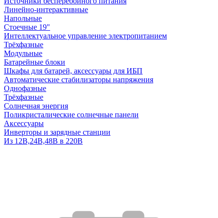
Источники бесперебойного питания
Линейно-интерактивные
Напольные
Стоечные 19"
Интеллектуальное управление электропитанием
Трёхфазные
Модульные
Батарейные блоки
Шкафы для батарей, аксессуары для ИБП
Автоматические стабилизаторы напряжения
Однофазные
Трёхфазные
Солнечная энергия
Поликристалические солнечные панели
Аксессуары
Инверторы и зарядные станции
Из 12В,24В,48В в 220В