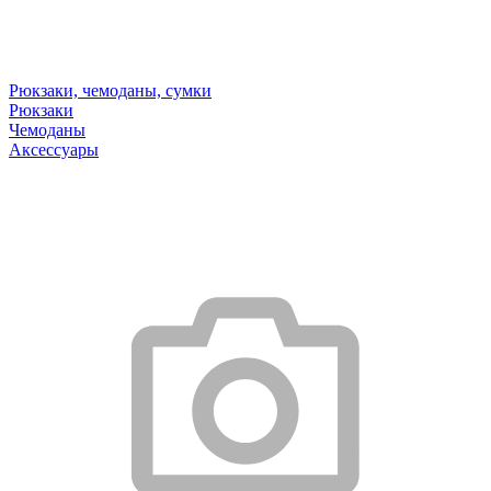
Рюкзаки, чемоданы, сумки
Рюкзаки
Чемоданы
Аксессуары