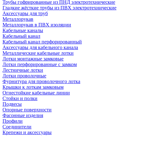
Трубы гофрированные из ПНД электротехнические
Гладкие жёсткие трубы из ПВХ электротехнические
Аксессуары для труб
Металлорукав
Металлорукав в ПВХ изоляции
Кабельные каналы
Кабельный канал
Кабельный канал перфорированный
Аксессуары для кабельного канала
Металлические кабельные лотки
Лотки монтажные замковые
Лотки перфорированные с замком
Лестничные лотки
Лотки проволочные
Фурнитура для проволочного лотка
Крышки к лоткам замковым
Огнестойкие кабельные линии
Стойки и полки
Подвесы
Опорные поверхности
Фасонные изделия
Профили
Соединители
Крепежи и аксессуары