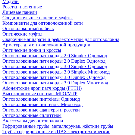
Модули
Розетки настенные
Лицевые панели
Соединительные панели и муфты
Компоненты для оптоволоконной сети
Оптоволоконный кабель
Оптические муфты
Сварочные аппараты и рефлектометры для оптоволокна
Арматура для оптоволоконной продукции
Оптические полки и кроссы
Оптоволоконные патч корды 2.0 Simplex Одномод
Оптоволоконные патч корды 2.0 Duplex Одномод
Оптоволоконные патч корды 3.0 Simplex Одномод
Оптоволоконные патч корды 3.0 Simplex Многомод
Оптоволоконные патч корды 3.0 Duplex Одномод
Оптоволоконные патч корды 3.0 Duplex Многомод
Абонентские дроп патч корды (FTTH)
Высокоплотные системы MPO/MTP
Оптоволоконные пигтейлы Одномод
Оптоволоконные пигтейлы Многомод
Оптоволоконные адаптеры и розетки
Оптоволоконные сплиттеры
Аксессуары для оптоволокна
Гофрированные трубы, металлорукав, жёсткие трубы
Трубы гофрированные из ПВХ электротехнические