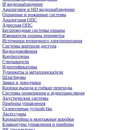
IP видеонаблюдение
Аналоговое и HD видеонаблюдение
Охранные и пожарные системы
Аналоговая ОПС
Адресная ОПС
Беспроводные системы охраны
Извещатели охраны периметра
Источники вторичного электропитания
Системы контроля доступа
Видеодомофония
Контроллеры
Считыватели
Идентификаторы
Турникеты и металлоискатели
Шлагбаумы
Замки и доводчики
Кнопки выхода и гибкие переходы
Системы оповещения и аудиотрансляция
Акустические системы
Приборы управления
Селекторные устройства
Аксессуары
Кронштейны и монтажные коробки
Клавиатуры управления и приборы
ИК прожекторы