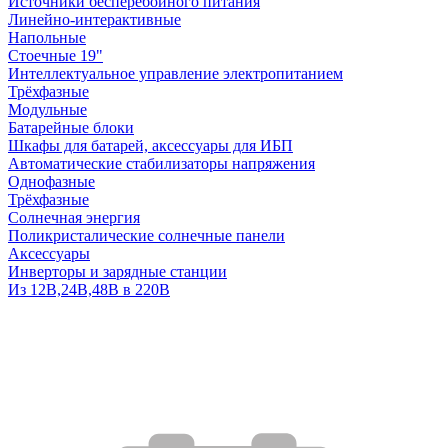
Источники бесперебойного питания
Линейно-интерактивные
Напольные
Стоечные 19"
Интеллектуальное управление электропитанием
Трёхфазные
Модульные
Батарейные блоки
Шкафы для батарей, аксессуары для ИБП
Автоматические стабилизаторы напряжения
Однофазные
Трёхфазные
Солнечная энергия
Поликристалические солнечные панели
Аксессуары
Инверторы и зарядные станции
Из 12В,24В,48В в 220В