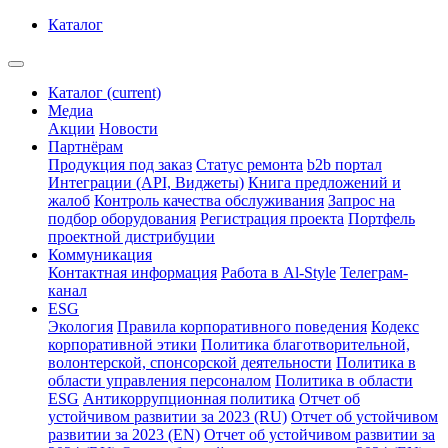
Каталог
Каталог
(current)
Медиа
Акции
Новости
Партнёрам
Продукция под заказ
Статус ремонта
b2b портал
Интеграции (API, Виджеты)
Книга предложений и
жалоб
Контроль качества обслуживания
Запрос на
подбор оборудования
Регистрация проекта
Портфель
проектной дистрибуции
Коммуникация
Контактная информация
Работа в Al-Style
Телеграм-
канал
ESG
Экология
Правила корпоративного поведения
Кодекс
корпоративной этики
Политика благотворительной,
волонтерской, спонсорской деятельности
Политика в
области управления персоналом
Политика в области
ESG
Антикоррупционная политика
Отчет об
устойчивом развитии за 2023 (RU)
Отчет об устойчивом
развитии за 2023 (EN)
Отчет об устойчивом развитии за