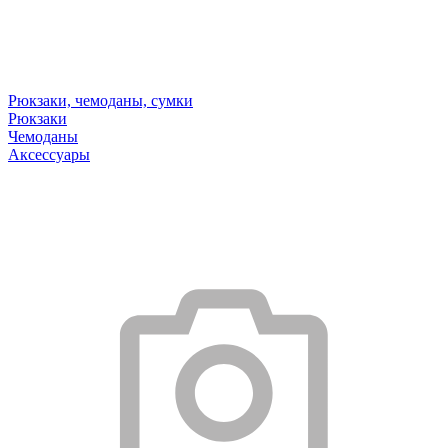
Рюкзаки, чемоданы, сумки
Рюкзаки
Чемоданы
Аксессуары