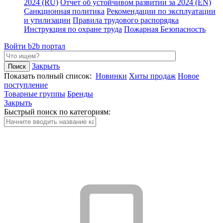
2024 (RU)
Отчет об устойчивом развитии за 2024 (EN)
Санкционная политика
Рекомендации по эксплуатации
и утилизации
Правила трудового распорядка
Инструкция по охране труда
Пожарная Безопасность
Войти
b2b портал
Закрыть
Показать полный список:
Новинки
Хиты продаж
Новое
поступление
Товарные группы
Бренды
Закрыть
Быстрый поиск по категориям: