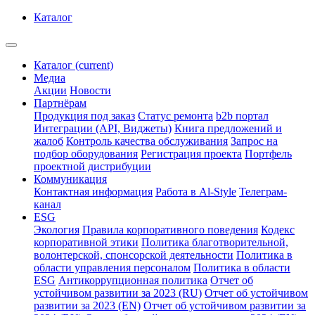
Каталог
Каталог
(current)
Медиа
Акции
Новости
Партнёрам
Продукция под заказ
Статус ремонта
b2b портал
Интеграции (API, Виджеты)
Книга предложений и
жалоб
Контроль качества обслуживания
Запрос на
подбор оборудования
Регистрация проекта
Портфель
проектной дистрибуции
Коммуникация
Контактная информация
Работа в Al-Style
Телеграм-
канал
ESG
Экология
Правила корпоративного поведения
Кодекс
корпоративной этики
Политика благотворительной,
волонтерской, спонсорской деятельности
Политика в
области управления персоналом
Политика в области
ESG
Антикоррупционная политика
Отчет об
устойчивом развитии за 2023 (RU)
Отчет об устойчивом
развитии за 2023 (EN)
Отчет об устойчивом развитии за