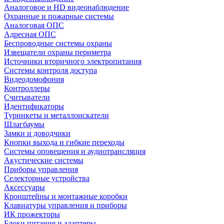
Аналоговое и HD видеонаблюдение
Охранные и пожарные системы
Аналоговая ОПС
Адресная ОПС
Беспроводные системы охраны
Извещатели охраны периметра
Источники вторичного электропитания
Системы контроля доступа
Видеодомофония
Контроллеры
Считыватели
Идентификаторы
Турникеты и металлоискатели
Шлагбаумы
Замки и доводчики
Кнопки выхода и гибкие переходы
Системы оповещения и аудиотрансляция
Акустические системы
Приборы управления
Селекторные устройства
Аксессуары
Кронштейны и монтажные коробки
Клавиатуры управления и приборы
ИК прожекторы
Блоки питания и адаптеры