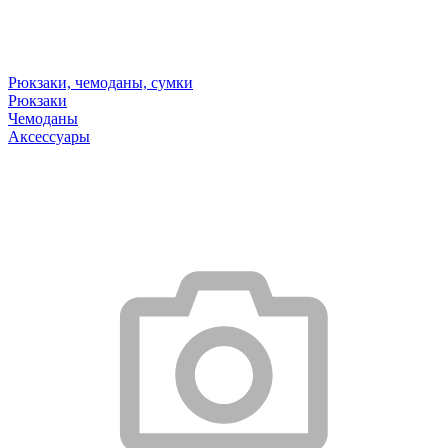
Рюкзаки, чемоданы, сумки
Рюкзаки
Чемоданы
Аксессуары