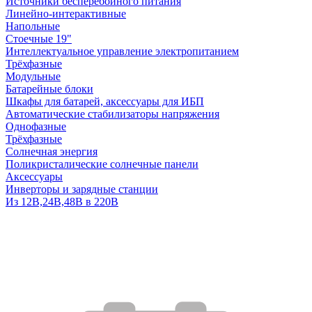
Источники бесперебойного питания
Линейно-интерактивные
Напольные
Стоечные 19"
Интеллектуальное управление электропитанием
Трёхфазные
Модульные
Батарейные блоки
Шкафы для батарей, аксессуары для ИБП
Автоматические стабилизаторы напряжения
Однофазные
Трёхфазные
Солнечная энергия
Поликристалические солнечные панели
Аксессуары
Инверторы и зарядные станции
Из 12В,24В,48В в 220В