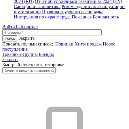
2024 (RU)
Отчет об устойчивом развитии за 2024 (EN)
Санкционная политика
Рекомендации по эксплуатации
и утилизации
Правила трудового распорядка
Инструкция по охране труда
Пожарная Безопасность
Войти
b2b портал
Закрыть
Показать полный список:
Новинки
Хиты продаж
Новое
поступление
Товарные группы
Бренды
Закрыть
Быстрый поиск по категориям: