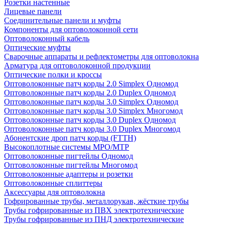
Розетки настенные
Лицевые панели
Соединительные панели и муфты
Компоненты для оптоволоконной сети
Оптоволоконный кабель
Оптические муфты
Сварочные аппараты и рефлектометры для оптоволокна
Арматура для оптоволоконной продукции
Оптические полки и кроссы
Оптоволоконные патч корды 2.0 Simplex Одномод
Оптоволоконные патч корды 2.0 Duplex Одномод
Оптоволоконные патч корды 3.0 Simplex Одномод
Оптоволоконные патч корды 3.0 Simplex Многомод
Оптоволоконные патч корды 3.0 Duplex Одномод
Оптоволоконные патч корды 3.0 Duplex Многомод
Абонентские дроп патч корды (FTTH)
Высокоплотные системы MPO/MTP
Оптоволоконные пигтейлы Одномод
Оптоволоконные пигтейлы Многомод
Оптоволоконные адаптеры и розетки
Оптоволоконные сплиттеры
Аксессуары для оптоволокна
Гофрированные трубы, металлорукав, жёсткие трубы
Трубы гофрированные из ПВХ электротехнические
Трубы гофрированные из ПНД электротехнические