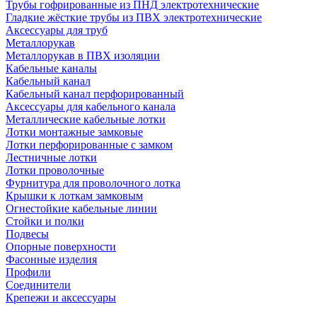
Трубы гофрированные из ПНД электротехнические
Гладкие жёсткие трубы из ПВХ электротехнические
Аксессуары для труб
Металлорукав
Металлорукав в ПВХ изоляции
Кабельные каналы
Кабельный канал
Кабельный канал перфорированный
Аксессуары для кабельного канала
Металлические кабельные лотки
Лотки монтажные замковые
Лотки перфорированные с замком
Лестничные лотки
Лотки проволочные
Фурнитура для проволочного лотка
Крышки к лоткам замковым
Огнестойкие кабельные линии
Стойки и полки
Подвесы
Опорные поверхности
Фасонные изделия
Профили
Соединители
Крепежи и аксессуары