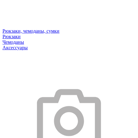
Рюкзаки, чемоданы, сумки
Рюкзаки
Чемоданы
Аксессуары