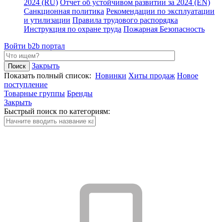
2024 (RU)
Отчет об устойчивом развитии за 2024 (EN)
Санкционная политика
Рекомендации по эксплуатации
и утилизации
Правила трудового распорядка
Инструкция по охране труда
Пожарная Безопасность
Войти
b2b портал
Закрыть
Показать полный список:
Новинки
Хиты продаж
Новое
поступление
Товарные группы
Бренды
Закрыть
Быстрый поиск по категориям: