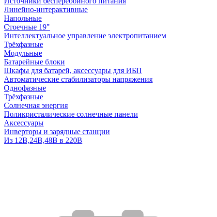
Источники бесперебойного питания
Линейно-интерактивные
Напольные
Стоечные 19"
Интеллектуальное управление электропитанием
Трёхфазные
Модульные
Батарейные блоки
Шкафы для батарей, аксессуары для ИБП
Автоматические стабилизаторы напряжения
Однофазные
Трёхфазные
Солнечная энергия
Поликристалические солнечные панели
Аксессуары
Инверторы и зарядные станции
Из 12В,24В,48В в 220В