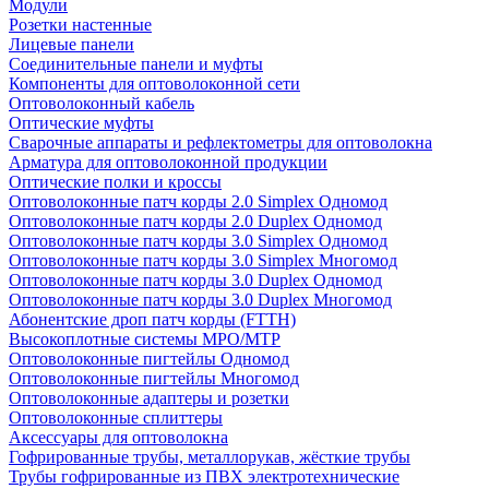
Модули
Розетки настенные
Лицевые панели
Соединительные панели и муфты
Компоненты для оптоволоконной сети
Оптоволоконный кабель
Оптические муфты
Сварочные аппараты и рефлектометры для оптоволокна
Арматура для оптоволоконной продукции
Оптические полки и кроссы
Оптоволоконные патч корды 2.0 Simplex Одномод
Оптоволоконные патч корды 2.0 Duplex Одномод
Оптоволоконные патч корды 3.0 Simplex Одномод
Оптоволоконные патч корды 3.0 Simplex Многомод
Оптоволоконные патч корды 3.0 Duplex Одномод
Оптоволоконные патч корды 3.0 Duplex Многомод
Абонентские дроп патч корды (FTTH)
Высокоплотные системы MPO/MTP
Оптоволоконные пигтейлы Одномод
Оптоволоконные пигтейлы Многомод
Оптоволоконные адаптеры и розетки
Оптоволоконные сплиттеры
Аксессуары для оптоволокна
Гофрированные трубы, металлорукав, жёсткие трубы
Трубы гофрированные из ПВХ электротехнические