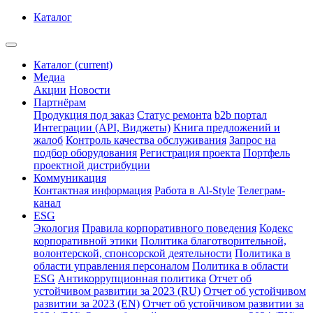
Каталог
Каталог
(current)
Медиа
Акции
Новости
Партнёрам
Продукция под заказ
Статус ремонта
b2b портал
Интеграции (API, Виджеты)
Книга предложений и
жалоб
Контроль качества обслуживания
Запрос на
подбор оборудования
Регистрация проекта
Портфель
проектной дистрибуции
Коммуникация
Контактная информация
Работа в Al-Style
Телеграм-
канал
ESG
Экология
Правила корпоративного поведения
Кодекс
корпоративной этики
Политика благотворительной,
волонтерской, спонсорской деятельности
Политика в
области управления персоналом
Политика в области
ESG
Антикоррупционная политика
Отчет об
устойчивом развитии за 2023 (RU)
Отчет об устойчивом
развитии за 2023 (EN)
Отчет об устойчивом развитии за