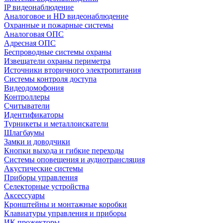
IP видеонаблюдение
Аналоговое и HD видеонаблюдение
Охранные и пожарные системы
Аналоговая ОПС
Адресная ОПС
Беспроводные системы охраны
Извещатели охраны периметра
Источники вторичного электропитания
Системы контроля доступа
Видеодомофония
Контроллеры
Считыватели
Идентификаторы
Турникеты и металлоискатели
Шлагбаумы
Замки и доводчики
Кнопки выхода и гибкие переходы
Системы оповещения и аудиотрансляция
Акустические системы
Приборы управления
Селекторные устройства
Аксессуары
Кронштейны и монтажные коробки
Клавиатуры управления и приборы
ИК прожекторы