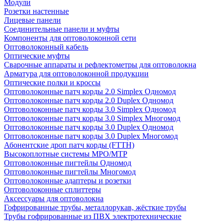
Модули
Розетки настенные
Лицевые панели
Соединительные панели и муфты
Компоненты для оптоволоконной сети
Оптоволоконный кабель
Оптические муфты
Сварочные аппараты и рефлектометры для оптоволокна
Арматура для оптоволоконной продукции
Оптические полки и кроссы
Оптоволоконные патч корды 2.0 Simplex Одномод
Оптоволоконные патч корды 2.0 Duplex Одномод
Оптоволоконные патч корды 3.0 Simplex Одномод
Оптоволоконные патч корды 3.0 Simplex Многомод
Оптоволоконные патч корды 3.0 Duplex Одномод
Оптоволоконные патч корды 3.0 Duplex Многомод
Абонентские дроп патч корды (FTTH)
Высокоплотные системы MPO/MTP
Оптоволоконные пигтейлы Одномод
Оптоволоконные пигтейлы Многомод
Оптоволоконные адаптеры и розетки
Оптоволоконные сплиттеры
Аксессуары для оптоволокна
Гофрированные трубы, металлорукав, жёсткие трубы
Трубы гофрированные из ПВХ электротехнические