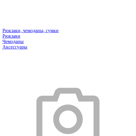
Рюкзаки, чемоданы, сумки
Рюкзаки
Чемоданы
Аксессуары