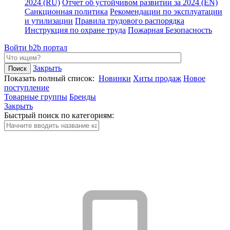
2024 (RU)
Отчет об устойчивом развитии за 2024 (EN)
Санкционная политика
Рекомендации по эксплуатации
и утилизации
Правила трудового распорядка
Инструкция по охране труда
Пожарная Безопасность
Войти
b2b портал
Закрыть
Показать полный список:
Новинки
Хиты продаж
Новое
поступление
Товарные группы
Бренды
Закрыть
Быстрый поиск по категориям: