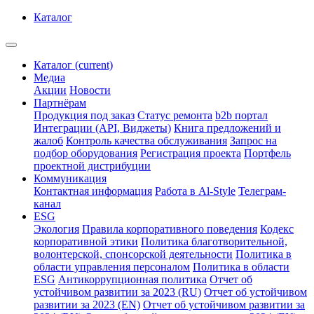
Каталог
Каталог
(current)
Медиа
Акции
Новости
Партнёрам
Продукция под заказ
Статус ремонта
b2b портал
Интеграции (API, Виджеты)
Книга предложений и
жалоб
Контроль качества обслуживания
Запрос на
подбор оборудования
Регистрация проекта
Портфель
проектной дистрибуции
Коммуникация
Контактная информация
Работа в Al-Style
Телеграм-
канал
ESG
Экология
Правила корпоративного поведения
Кодекс
корпоративной этики
Политика благотворительной,
волонтерской, спонсорской деятельности
Политика в
области управления персоналом
Политика в области
ESG
Антикоррупционная политика
Отчет об
устойчивом развитии за 2023 (RU)
Отчет об устойчивом
развитии за 2023 (EN)
Отчет об устойчивом развитии за