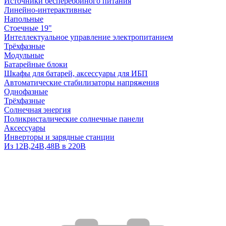
Источники бесперебойного питания
Линейно-интерактивные
Напольные
Стоечные 19"
Интеллектуальное управление электропитанием
Трёхфазные
Модульные
Батарейные блоки
Шкафы для батарей, аксессуары для ИБП
Автоматические стабилизаторы напряжения
Однофазные
Трёхфазные
Солнечная энергия
Поликристалические солнечные панели
Аксессуары
Инверторы и зарядные станции
Из 12В,24В,48В в 220В