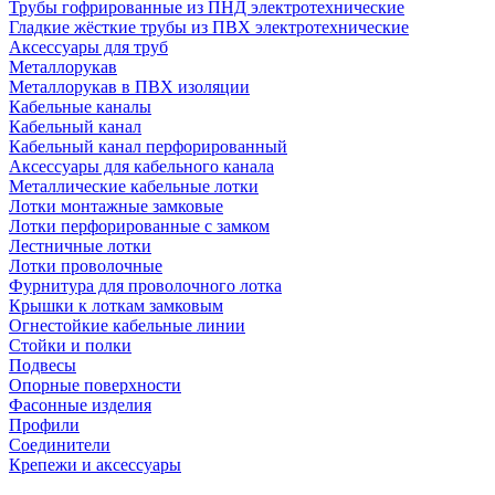
Трубы гофрированные из ПНД электротехнические
Гладкие жёсткие трубы из ПВХ электротехнические
Аксессуары для труб
Металлорукав
Металлорукав в ПВХ изоляции
Кабельные каналы
Кабельный канал
Кабельный канал перфорированный
Аксессуары для кабельного канала
Металлические кабельные лотки
Лотки монтажные замковые
Лотки перфорированные с замком
Лестничные лотки
Лотки проволочные
Фурнитура для проволочного лотка
Крышки к лоткам замковым
Огнестойкие кабельные линии
Стойки и полки
Подвесы
Опорные поверхности
Фасонные изделия
Профили
Соединители
Крепежи и аксессуары