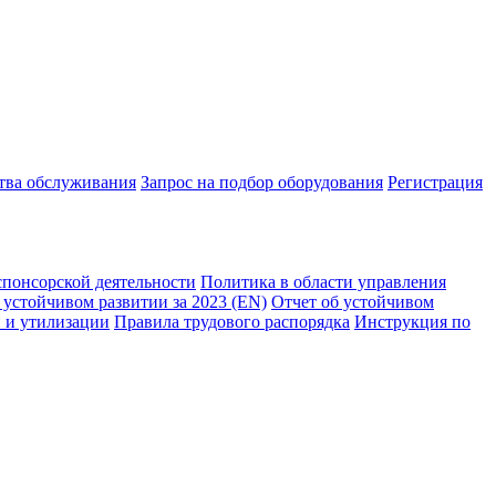
ства обслуживания
Запрос на подбор оборудования
Регистрация
спонсорской деятельности
Политика в области управления
 устойчивом развитии за 2023 (EN)
Отчет об устойчивом
 и утилизации
Правила трудового распорядка
Инструкция по