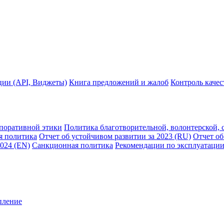
ции (API, Виджеты)
Книга предложений и жалоб
Контроль каче
рпоративной этики
Политика благотворительной, волонтерской, 
я политика
Отчет об устойчивом развитии за 2023 (RU)
Отчет об
2024 (EN)
Санкционная политика
Рекомендации по эксплуатации
пление