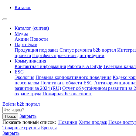
Каталог
Каталог
(current)
Медиа
Акции
Новости
Партнёрам
Продукция под заказ
Статус ремонта
b2b портал
Интегра
проекта
Портфель проектной дистрибуции
Коммуникация
Контактная информация
Работа в Al-Style
Телеграм-канал
ESG
Экология
Правила корпоративного поведения
Кодекс ко
персоналом
Политика в области ESG
Антикоррупционна
развитии за 2024 (RU)
Отчет об устойчивом развитии за 
охране труда
Пожарная Безопасность
Войти
b2b портал
Закрыть
Показать полный список:
Новинки
Хиты продаж
Новое посту
Товарные группы
Бренды
Закрыть