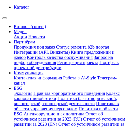
Каталог
Каталог
(current)
Медиа
Акции
Новости
Партнёрам
Продукция под заказ
Статус ремонта
b2b портал
Интеграции (API, Виджеты)
Книга предложений и
жалоб
Контроль качества обслуживания
Запрос на
подбор оборудования
Регистрация проекта
Портфель
проектной дистрибуции
Коммуникация
Контактная информация
Работа в Al-Style
Телеграм-
канал
ESG
Экология
Правила корпоративного поведения
Кодекс
корпоративной этики
Политика благотворительной,
волонтерской, спонсорской деятельности
Политика в
области управления персоналом
Политика в области
ESG
Антикоррупционная политика
Отчет об
устойчивом развитии за 2023 (RU)
Отчет об устойчивом
развитии за 2023 (EN)
Отчет об устойчивом развитии за