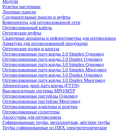
Модули
Розетки настенные
Лицевые панели
Соединительные панели и муфты
Компоненты для оптоволоконной сети
Оптоволоконный кабель
Оптические муфты
Сварочные аппараты и рефлектометры для оптоволокна
Арматура для оптоволоконной продукции
Оптические полки и кроссы
Оптоволоконные патч корды 2.0 Simplex Одномод
Оптоволоконные патч корды 2.0 Duplex Одномод
Оптоволоконные патч корды 3.0 Simplex Одномод
Оптоволоконные патч корды 3.0 Simplex Многомод
Оптоволоконные патч корды 3.0 Duplex Одномод
Оптоволоконные патч корды 3.0 Duplex Многомод
Абонентские дроп патч корды (FTTH)
Высокоплотные системы MPO/MTP
Оптоволоконные пигтейлы Одномод
Оптоволоконные пигтейлы Многомод
Оптоволоконные адаптеры и розетки
Оптоволоконные сплиттеры
Аксессуары для оптоволокна
Гофрированные трубы, металлорукав, жёсткие трубы
Трубы гофрированные из ПВХ электротехнические