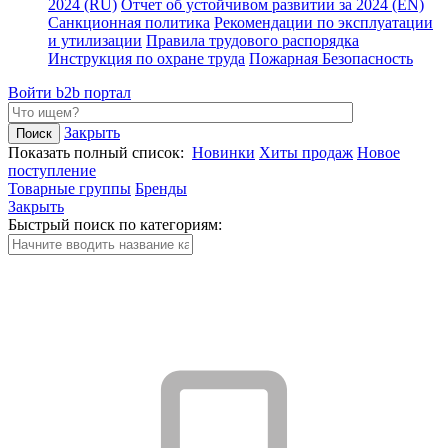
2024 (RU)
Отчет об устойчивом развитии за 2024 (EN)
Санкционная политика
Рекомендации по эксплуатации
и утилизации
Правила трудового распорядка
Инструкция по охране труда
Пожарная Безопасность
Войти
b2b портал
Закрыть
Показать полный список:
Новинки
Хиты продаж
Новое
поступление
Товарные группы
Бренды
Закрыть
Быстрый поиск по категориям: