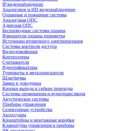
IP видеонаблюдение
Аналоговое и HD видеонаблюдение
Охранные и пожарные системы
Аналоговая ОПС
Адресная ОПС
Беспроводные системы охраны
Извещатели охраны периметра
Источники вторичного электропитания
Системы контроля доступа
Видеодомофония
Контроллеры
Считыватели
Идентификаторы
Турникеты и металлоискатели
Шлагбаумы
Замки и доводчики
Кнопки выхода и гибкие переходы
Системы оповещения и аудиотрансляция
Акустические системы
Приборы управления
Селекторные устройства
Аксессуары
Кронштейны и монтажные коробки
Клавиатуры управления и приборы
ИК прожекторы