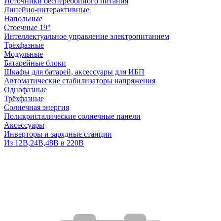
Источники бесперебойного питания
Линейно-интерактивные
Напольные
Стоечные 19"
Интеллектуальное управление электропитанием
Трёхфазные
Модульные
Батарейные блоки
Шкафы для батарей, аксессуары для ИБП
Автоматические стабилизаторы напряжения
Однофазные
Трёхфазные
Солнечная энергия
Поликристалические солнечные панели
Аксессуары
Инверторы и зарядные станции
Из 12В,24В,48В в 220В