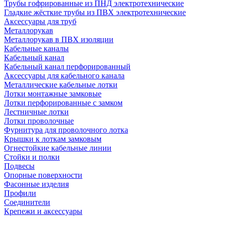
Трубы гофрированные из ПНД электротехнические
Гладкие жёсткие трубы из ПВХ электротехнические
Аксессуары для труб
Металлорукав
Металлорукав в ПВХ изоляции
Кабельные каналы
Кабельный канал
Кабельный канал перфорированный
Аксессуары для кабельного канала
Металлические кабельные лотки
Лотки монтажные замковые
Лотки перфорированные с замком
Лестничные лотки
Лотки проволочные
Фурнитура для проволочного лотка
Крышки к лоткам замковым
Огнестойкие кабельные линии
Стойки и полки
Подвесы
Опорные поверхности
Фасонные изделия
Профили
Соединители
Крепежи и аксессуары