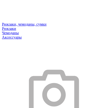
Рюкзаки, чемоданы, сумки
Рюкзаки
Чемоданы
Аксессуары