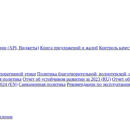
ции (API, Виджеты)
Книга предложений и жалоб
Контроль каче
рпоративной этики
Политика благотворительной, волонтерской, 
я политика
Отчет об устойчивом развитии за 2023 (RU)
Отчет об
2024 (EN)
Санкционная политика
Рекомендации по эксплуатации
пление