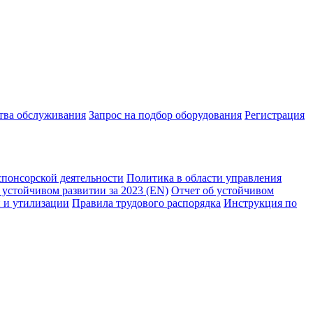
ства обслуживания
Запрос на подбор оборудования
Регистрация
спонсорской деятельности
Политика в области управления
 устойчивом развитии за 2023 (EN)
Отчет об устойчивом
 и утилизации
Правила трудового распорядка
Инструкция по