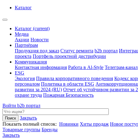
Каталог
Каталог
(current)
Медиа
Акции
Новости
Партнёрам
Продукция под заказ
Статус ремонта
b2b портал
Интегра
проекта
Портфель проектной дистрибуции
Коммуникация
Контактная информация
Работа в Al-Style
Телеграм-канал
ESG
Экология
Правила корпоративного поведения
Кодекс ко
персоналом
Политика в области ESG
Антикоррупционна
развитии за 2024 (RU)
Отчет об устойчивом развитии за 
охране труда
Пожарная Безопасность
Войти
b2b портал
Закрыть
Показать полный список:
Новинки
Хиты продаж
Новое посту
Товарные группы
Бренды
Закрыть