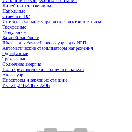
Источники бесперебойного питания
Линейно-интерактивные
Напольные
Стоечные 19"
Интеллектуальное управление электропитанием
Трёхфазные
Модульные
Батарейные блоки
Шкафы для батарей, аксессуары для ИБП
Автоматические стабилизаторы напряжения
Однофазные
Трёхфазные
Солнечная энергия
Поликристалические солнечные панели
Аксессуары
Инверторы и зарядные станции
Из 12В,24В,48В в 220В