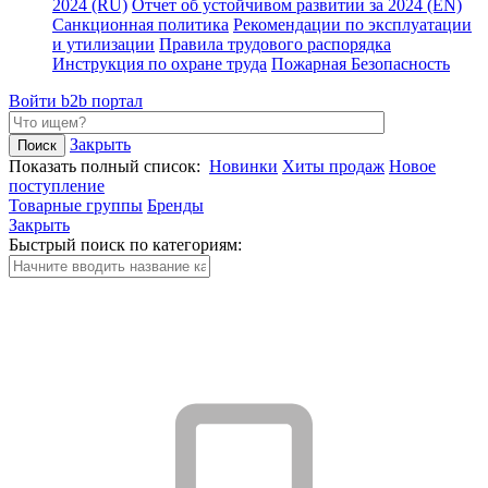
2024 (RU)
Отчет об устойчивом развитии за 2024 (EN)
Санкционная политика
Рекомендации по эксплуатации
и утилизации
Правила трудового распорядка
Инструкция по охране труда
Пожарная Безопасность
Войти
b2b портал
Закрыть
Показать полный список:
Новинки
Хиты продаж
Новое
поступление
Товарные группы
Бренды
Закрыть
Быстрый поиск по категориям: