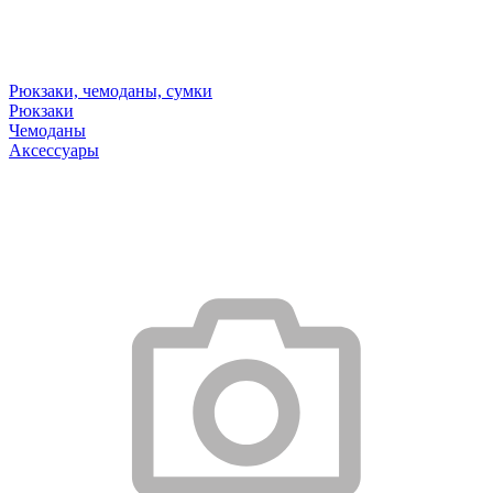
Рюкзаки, чемоданы, сумки
Рюкзаки
Чемоданы
Аксессуары