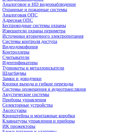
Аналоговое и HD видеонаблюдение
Охранные и пожарные системы
Аналоговая ОПС
Адресная ОПС
Беспроводные системы охраны
Извещатели охраны периметра
Источники вторичного электропитания
Системы контроля доступа
Видеодомофония
Контроллеры
Считыватели
Идентификаторы
Турникеты и металлоискатели
Шлагбаумы
Замки и доводчики
Кнопки выхода и гибкие переходы
Системы оповещения и аудиотрансляция
Акустические системы
Приборы управления
Селекторные устройства
Аксессуары
Кронштейны и монтажные коробки
Клавиатуры управления и приборы
ИК прожекторы
Блоки питания и адаптеры