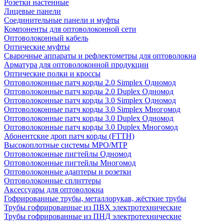
Розетки настенные
Лицевые панели
Соединительные панели и муфты
Компоненты для оптоволоконной сети
Оптоволоконный кабель
Оптические муфты
Сварочные аппараты и рефлектометры для оптоволокна
Арматура для оптоволоконной продукции
Оптические полки и кроссы
Оптоволоконные патч корды 2.0 Simplex Одномод
Оптоволоконные патч корды 2.0 Duplex Одномод
Оптоволоконные патч корды 3.0 Simplex Одномод
Оптоволоконные патч корды 3.0 Simplex Многомод
Оптоволоконные патч корды 3.0 Duplex Одномод
Оптоволоконные патч корды 3.0 Duplex Многомод
Абонентские дроп патч корды (FTTH)
Высокоплотные системы MPO/MTP
Оптоволоконные пигтейлы Одномод
Оптоволоконные пигтейлы Многомод
Оптоволоконные адаптеры и розетки
Оптоволоконные сплиттеры
Аксессуары для оптоволокна
Гофрированные трубы, металлорукав, жёсткие трубы
Трубы гофрированные из ПВХ электротехнические
Трубы гофрированные из ПНД электротехнические