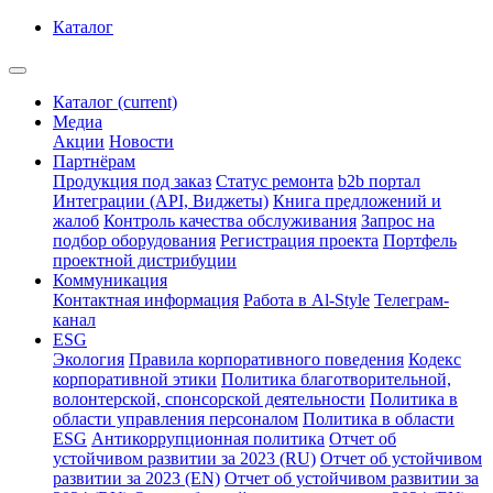
Каталог
Каталог
(current)
Медиа
Акции
Новости
Партнёрам
Продукция под заказ
Статус ремонта
b2b портал
Интеграции (API, Виджеты)
Книга предложений и
жалоб
Контроль качества обслуживания
Запрос на
подбор оборудования
Регистрация проекта
Портфель
проектной дистрибуции
Коммуникация
Контактная информация
Работа в Al-Style
Телеграм-
канал
ESG
Экология
Правила корпоративного поведения
Кодекс
корпоративной этики
Политика благотворительной,
волонтерской, спонсорской деятельности
Политика в
области управления персоналом
Политика в области
ESG
Антикоррупционная политика
Отчет об
устойчивом развитии за 2023 (RU)
Отчет об устойчивом
развитии за 2023 (EN)
Отчет об устойчивом развитии за