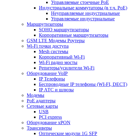
Управляемые стоечные PoE
Индустриальные коммутаторы (в т.ч. РоЕ)
Неуправляемые индустриальные
Управляемые индустриальные
Маршрутизаторы
SOHO маршрутизаторы
Корпоративные маршрутизаторы
GSM LTE Модемы Роутеры
Wi-Fi точки доступа
Mesh системы
Корпоративный Wi-Fi
Wi-Fi радио мосты
Репитеры/усилители Wi-Fi
Оборудование VoIP
IP Телефоны
Беспроводные IP телефоны (WI-FI, DECT)
IP АТС и шлюзы
Модемы
PoE адаптеры
Сетевые карты
USB
PCI express
Оборудование xPON
Трансиверы
Оптические модули 1G SFP