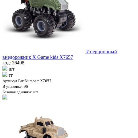
Инерционный
внедорожник X Game kids X7657
код: 26498
шт
тг
Артикул-PartNumber: X7657
В упаковке: 96
Базовая единица: шт