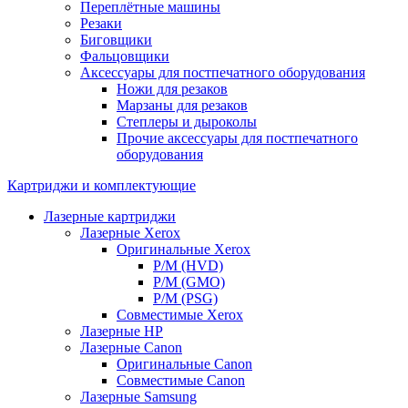
Переплётные машины
Резаки
Биговщики
Фальцовщики
Аксессуары для постпечатного оборудования
Ножи для резаков
Марзаны для резаков
Степлеры и дыроколы
Прочие аксессуары для постпечатного
оборудования
Картриджи и комплектующие
Лазерные картриджи
Лазерные Xerox
Оригинальные Xerox
Р/М (HVD)
Р/М (GMO)
Р/М (PSG)
Совместимые Xerox
Лазерные HP
Лазерные Canon
Оригинальные Canon
Совместимые Canon
Лазерные Samsung