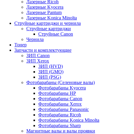
Лазерные Ricoh
Лазерные Kyocera
Лазерные Pantum
Лазерные Konica Minolta
Струйные картриджи и чернила
Струйные картриджи
Струйные Canon
Чернила
Тонер
Запчасти и комплектующие
ЗИП Canon
ЗИП Xerox
ЗИП (HVD)
ЗИП (GMO)
ЗИП (PSG)
Фотобарабаны (Селеновые валы)
Фотобарабаны Kyocera
Фотобарабаны HP
Фотобарабаны Canon
Фотобарабаны Xerox
Фотобарабаны Panasonic
Фотобарабаны Ricoh
Фотобарабаны Konica Minolta
Фотобарабаны Sharp
Магнитные валы и валы проявки