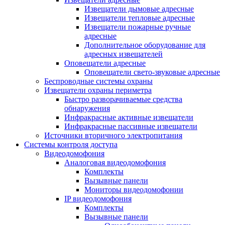
Извещатели дымовые адресные
Извещатели тепловые адресные
Извещатели пожарные ручные
адресные
Дополнительное оборудование для
адресных извещателей
Оповещатели адресные
Оповещатели свето-звуковые адресные
Беспроводные системы охраны
Извещатели охраны периметра
Быстро разворачиваемые средства
обнаружения
Инфракрасные активные извещатели
Инфракрасные пассивные извещатели
Источники вторичного электропитания
Системы контроля доступа
Видеодомофония
Аналоговая видеодомофония
Комплекты
Вызывные панели
Мониторы видеодомофонии
IP видеодомофония
Комплекты
Вызывные панели