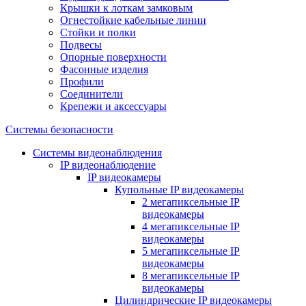
Крышки к лоткам замковым
Огнестойкие кабельные линии
Стойки и полки
Подвесы
Опорные поверхности
Фасонные изделия
Профили
Соединители
Крепежи и аксессуары
Системы безопасности
Системы видеонаблюдения
IP видеонаблюдение
IP видеокамеры
Купольные IP видеокамеры
2 мегапиксельные IP
видеокамеры
4 мегапиксельные IP
видеокамеры
5 мегапиксельные IP
видеокамеры
8 мегапиксельные IP
видеокамеры
Цилиндрические IP видеокамеры