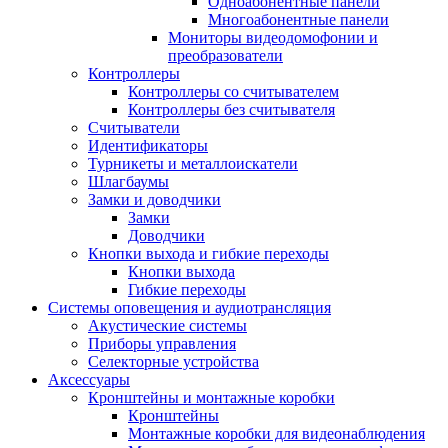
Одноабонентные панели
Многоабонентные панели
Мониторы видеодомофонии и
преобразователи
Контроллеры
Контроллеры со считывателем
Контроллеры без считывателя
Считыватели
Идентификаторы
Турникеты и металлоискатели
Шлагбаумы
Замки и доводчики
Замки
Доводчики
Кнопки выхода и гибкие переходы
Кнопки выхода
Гибкие переходы
Системы оповещения и аудиотрансляция
Акустические системы
Приборы управления
Селекторные устройства
Аксессуары
Кронштейны и монтажные коробки
Кронштейны
Монтажные коробки для видеонаблюдения