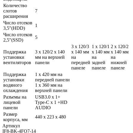
Количество
слотов
7
расширения
Число отсеков
1
3,5"(HDD)
Число отсеков
5
2,5"(SSD)
3 х 120/3
1 х 120/1
2 х 120/2
Поддержка
3 х 120/2 x 140
x 140 мм
x 140 мм
x 140 мм
установки
мм на верхней
на
на
на
вентиляторов
панели
передней
задней
нижней
панеле
панеле
панеле
Поддержка
1 х 420 мм на
установки
передней панели
водяного
1 х 360 мм на
охлаждения
верхней панели
Разъемы на
USB3.0 x 1+
лицевой
Type-C x 1 +HD
панели
AUDIO
Размер
440 x 223 x 480
корпуса, мм
Артикул
IF8-BK-4FO7-14