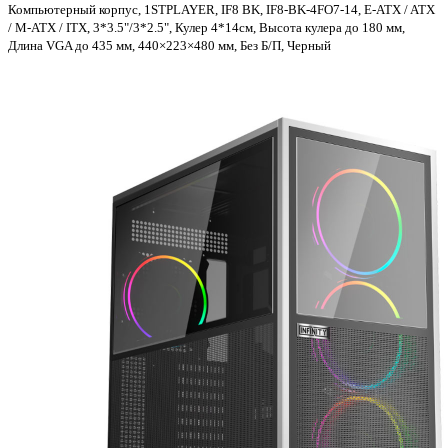
Компьютерный корпус, 1STPLAYER, IF8 BK, IF8-BK-4FO7-14, E‑ATX / ATX
/ M-ATX / ITX, 3*3.5"/3*2.5", Кулер 4*14см, Высота кулера до 180 мм,
Длина VGA до 435 мм, 440×223×480 мм, Без Б/П, Черный