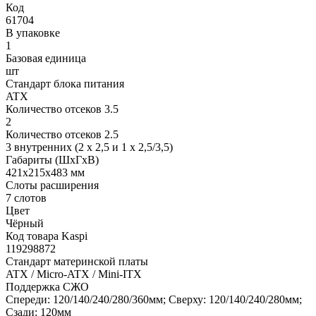
Код
61704
В упаковке
1
Базовая единица
шт
Стандарт блока питания
ATX
Количество отсеков 3.5
2
Количество отсеков 2.5
3 внутренних (2 х 2,5 и 1 х 2,5/3,5)
Габариты (ШхГхВ)
421х215х483 мм
Слоты расширения
7 слотов
Цвет
Чёрный
Код товара Kaspi
119298872
Стандарт материнской платы
ATX / Micro-ATX / Mini-ITX
Поддержка СЖО
Спереди: 120/140/240/280/360мм; Сверху: 120/140/240/280мм;
Сзади: 120мм