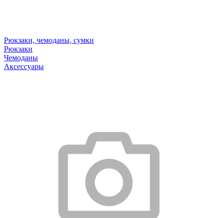
Рюкзаки, чемоданы, сумки
Рюкзаки
Чемоданы
Аксессуары