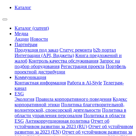
Каталог
Каталог
(current)
Медиа
Акции
Новости
Партнёрам
Продукция под заказ
Статус ремонта
b2b портал
Интеграции (API, Виджеты)
Книга предложений и
жалоб
Контроль качества обслуживания
Запрос на
подбор оборудования
Регистрация проекта
Портфель
проектной дистрибуции
Коммуникация
Контактная информация
Работа в Al-Style
Телеграм-
канал
ESG
Экология
Правила корпоративного поведения
Кодекс
корпоративной этики
Политика благотворительной,
волонтерской, спонсорской деятельности
Политика в
области управления персоналом
Политика в области
ESG
Антикоррупционная политика
Отчет об
устойчивом развитии за 2023 (RU)
Отчет об устойчивом
развитии за 2023 (EN)
Отчет об устойчивом развитии за