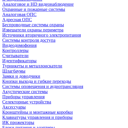
Аналоговое и HD видеонаблюдение
Охранные и пожарные системы
Аналоговая ОПС
Адресная ОПС
Беспроводные системы охраны
Извещатели охраны периметра
Источники вторичного электропитания
Системы контроля доступа
Видеодомофония
Контроллеры
Считыватели
Идентификаторы
Турникеты и металлоискатели
Шлагбаумы
Замки и доводчики
Кнопки выхода и гибкие переходы
Системы оповещения и аудиотрансляция
Акустические системы
Приборы управления
Селекторные устройства
Аксессуары
Кронштейны и монтажные коробки
Клавиатуры управления и приборы
ИК прожекторы
Блоки питания и адаптеры