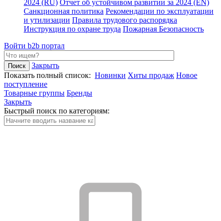
2024 (RU)
Отчет об устойчивом развитии за 2024 (EN)
Санкционная политика
Рекомендации по эксплуатации
и утилизации
Правила трудового распорядка
Инструкция по охране труда
Пожарная Безопасность
Войти
b2b портал
Закрыть
Показать полный список:
Новинки
Хиты продаж
Новое
поступление
Товарные группы
Бренды
Закрыть
Быстрый поиск по категориям: