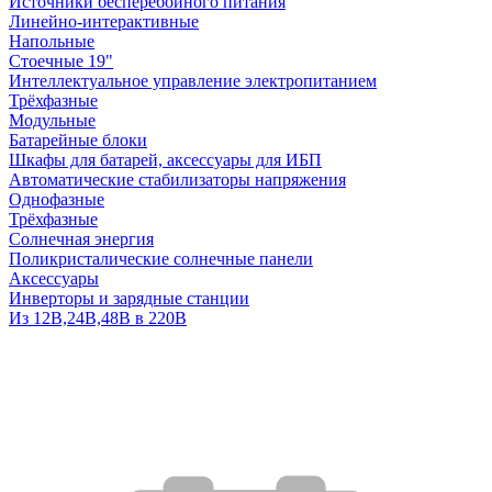
Источники бесперебойного питания
Линейно-интерактивные
Напольные
Стоечные 19"
Интеллектуальное управление электропитанием
Трёхфазные
Модульные
Батарейные блоки
Шкафы для батарей, аксессуары для ИБП
Автоматические стабилизаторы напряжения
Однофазные
Трёхфазные
Солнечная энергия
Поликристалические солнечные панели
Аксессуары
Инверторы и зарядные станции
Из 12В,24В,48В в 220В