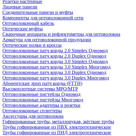
Розетки настенные
Лицевые панели
Соединительные панели и муфты
Компоненты для оптоволоконной сети
Оптоволоконный кабель
Оптические муфты
Сварочные аппараты и рефлектометры для оптоволокна
Арматура для оптоволоконной продукции
Оптические полки и кроссы
Оптоволоконные патч корды 2.0 Simplex Одномод
Оптоволоконные патч корды 2.0 Duplex Одномод
Оптоволоконные патч корды 3.0 Simplex Одномод
Оптоволоконные патч корды 3.0 Simplex Многомод
Оптоволоконные патч корды 3.0 Duplex Одномод
Оптоволоконные патч корды 3.0 Duplex Многомод
Абонентские дроп патч корды (FTTH)
Высокоплотные системы MPO/MTP
Оптоволоконные пигтейлы Одномод
Оптоволоконные пигтейлы Многомод
Оптоволоконные адаптеры и розетки
Оптоволоконные сплиттеры
Аксессуары для оптоволокна
Гофрированные трубы, металлорукав, жёсткие трубы
Трубы гофрированные из ПВХ электротехнические
Трубы гофрированные из ПНД электротехнические