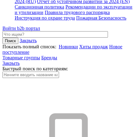
2024 (RU)
Отчет об устойчивом развитии за 2024 (EN)
Санкционная политика
Рекомендации по эксплуатации
и утилизации
Правила трудового распорядка
Инструкция по охране труда
Пожарная Безопасность
Войти
b2b портал
Закрыть
Показать полный список:
Новинки
Хиты продаж
Новое
поступление
Товарные группы
Бренды
Закрыть
Быстрый поиск по категориям: