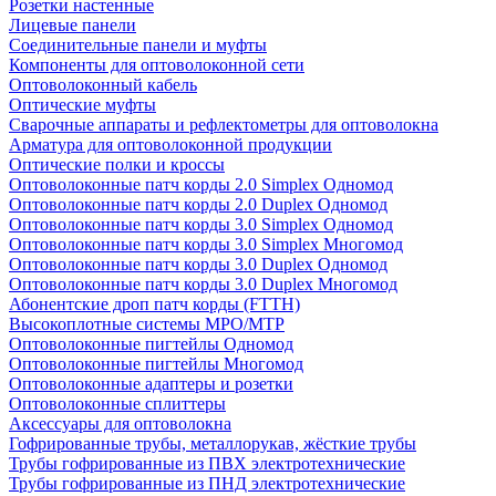
Розетки настенные
Лицевые панели
Соединительные панели и муфты
Компоненты для оптоволоконной сети
Оптоволоконный кабель
Оптические муфты
Сварочные аппараты и рефлектометры для оптоволокна
Арматура для оптоволоконной продукции
Оптические полки и кроссы
Оптоволоконные патч корды 2.0 Simplex Одномод
Оптоволоконные патч корды 2.0 Duplex Одномод
Оптоволоконные патч корды 3.0 Simplex Одномод
Оптоволоконные патч корды 3.0 Simplex Многомод
Оптоволоконные патч корды 3.0 Duplex Одномод
Оптоволоконные патч корды 3.0 Duplex Многомод
Абонентские дроп патч корды (FTTH)
Высокоплотные системы MPO/MTP
Оптоволоконные пигтейлы Одномод
Оптоволоконные пигтейлы Многомод
Оптоволоконные адаптеры и розетки
Оптоволоконные сплиттеры
Аксессуары для оптоволокна
Гофрированные трубы, металлорукав, жёсткие трубы
Трубы гофрированные из ПВХ электротехнические
Трубы гофрированные из ПНД электротехнические