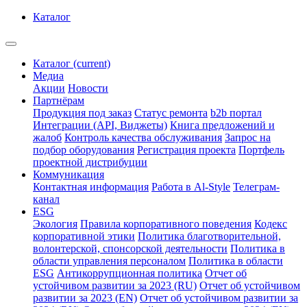
Каталог
Каталог
(current)
Медиа
Акции
Новости
Партнёрам
Продукция под заказ
Статус ремонта
b2b портал
Интеграции (API, Виджеты)
Книга предложений и
жалоб
Контроль качества обслуживания
Запрос на
подбор оборудования
Регистрация проекта
Портфель
проектной дистрибуции
Коммуникация
Контактная информация
Работа в Al-Style
Телеграм-
канал
ESG
Экология
Правила корпоративного поведения
Кодекс
корпоративной этики
Политика благотворительной,
волонтерской, спонсорской деятельности
Политика в
области управления персоналом
Политика в области
ESG
Антикоррупционная политика
Отчет об
устойчивом развитии за 2023 (RU)
Отчет об устойчивом
развитии за 2023 (EN)
Отчет об устойчивом развитии за