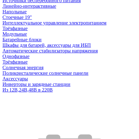
Источники бесперебойного питания
Линейно-интерактивные
Напольные
Стоечные 19"
Интеллектуальное управление электропитанием
Трёхфазные
Модульные
Батарейные блоки
Шкафы для батарей, аксессуары для ИБП
Автоматические стабилизаторы напряжения
Однофазные
Трёхфазные
Солнечная энергия
Поликристалические солнечные панели
Аксессуары
Инверторы и зарядные станции
Из 12В,24В,48В в 220В