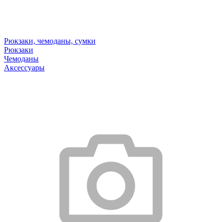
Рюкзаки, чемоданы, сумки
Рюкзаки
Чемоданы
Аксессуары