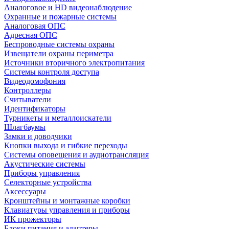
Аналоговое и HD видеонаблюдение
Охранные и пожарные системы
Аналоговая ОПС
Адресная ОПС
Беспроводные системы охраны
Извещатели охраны периметра
Источники вторичного электропитания
Системы контроля доступа
Видеодомофония
Контроллеры
Считыватели
Идентификаторы
Турникеты и металлоискатели
Шлагбаумы
Замки и доводчики
Кнопки выхода и гибкие переходы
Системы оповещения и аудиотрансляция
Акустические системы
Приборы управления
Селекторные устройства
Аксессуары
Кронштейны и монтажные коробки
Клавиатуры управления и приборы
ИК прожекторы
Блоки питания и адаптеры