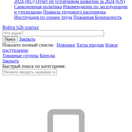
2024 (RU)
Отчет об устойчивом развитии за 2024 (EN)
Санкционная политика
Рекомендации по эксплуатации
и утилизации
Правила трудового распорядка
Инструкция по охране труда
Пожарная Безопасность
Войти
b2b портал
Закрыть
Показать полный список:
Новинки
Хиты продаж
Новое
поступление
Товарные группы
Бренды
Закрыть
Быстрый поиск по категориям: