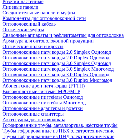
Розетки настенные
Лицевые панели
Соединительные панели и муфты
Компоненты для оптоволоконной сети
Оптоволоконный кабель
Оптические муфты
Сварочные аппараты и рефлектометры для оптоволокна
Арматура для оптоволоконной продукции
Оптические полки и кроссы
Оптоволоконные патч корды 2.0 Simplex Одномод
Оптоволоконные патч корды 2.0 Duplex Одномод
Оптоволоконные патч корды 3.0 Simplex Одномод
Оптоволоконные патч корды 3.0 Simplex Многомод
Оптоволоконные патч корды 3.0 Duplex Одномод
Оптоволоконные патч корды 3.0 Duplex Многомод
Абонентские дроп патч корды (FTTH)
Высокоплотные системы MPO/MTP
Оптоволоконные пигтейлы Одномод
Оптоволоконные пигтейлы Многомод
Оптоволоконные адаптеры и розетки
Оптоволоконные сплиттеры
Аксессуары для оптоволокна
Гофрированные трубы, металлорукав, жёсткие трубы
Трубы гофрированные из ПВХ электротехнические
Трубы гофрированные из ПНД электротехнические