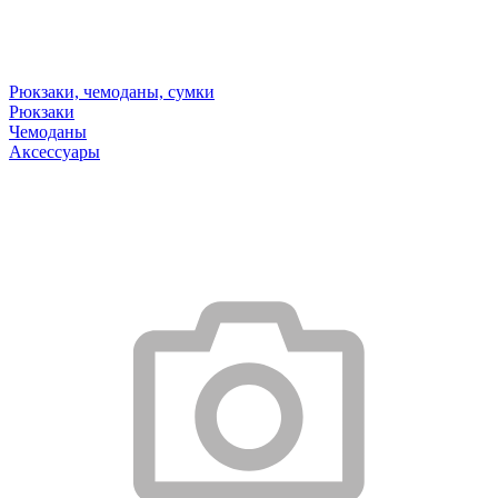
Рюкзаки, чемоданы, сумки
Рюкзаки
Чемоданы
Аксессуары