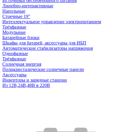
Источники бесперебойного питания
Линейно-интерактивные
Напольные
Стоечные 19"
Интеллектуальное управление электропитанием
Трёхфазные
Модульные
Батарейные блоки
Шкафы для батарей, аксессуары для ИБП
Автоматические стабилизаторы напряжения
Однофазные
Трёхфазные
Солнечная энергия
Поликристалические солнечные панели
Аксессуары
Инверторы и зарядные станции
Из 12В,24В,48В в 220В