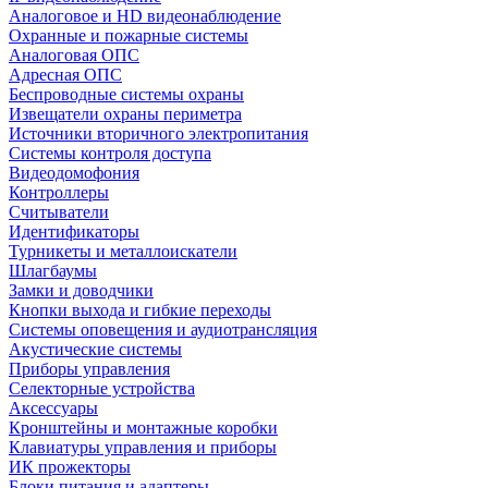
Аналоговое и HD видеонаблюдение
Охранные и пожарные системы
Аналоговая ОПС
Адресная ОПС
Беспроводные системы охраны
Извещатели охраны периметра
Источники вторичного электропитания
Системы контроля доступа
Видеодомофония
Контроллеры
Считыватели
Идентификаторы
Турникеты и металлоискатели
Шлагбаумы
Замки и доводчики
Кнопки выхода и гибкие переходы
Системы оповещения и аудиотрансляция
Акустические системы
Приборы управления
Селекторные устройства
Аксессуары
Кронштейны и монтажные коробки
Клавиатуры управления и приборы
ИК прожекторы
Блоки питания и адаптеры