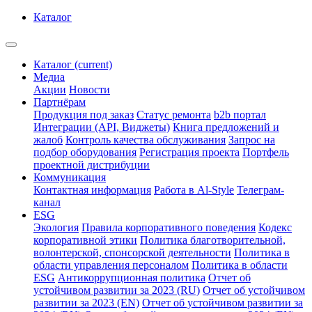
Каталог
Каталог
(current)
Медиа
Акции
Новости
Партнёрам
Продукция под заказ
Статус ремонта
b2b портал
Интеграции (API, Виджеты)
Книга предложений и
жалоб
Контроль качества обслуживания
Запрос на
подбор оборудования
Регистрация проекта
Портфель
проектной дистрибуции
Коммуникация
Контактная информация
Работа в Al-Style
Телеграм-
канал
ESG
Экология
Правила корпоративного поведения
Кодекс
корпоративной этики
Политика благотворительной,
волонтерской, спонсорской деятельности
Политика в
области управления персоналом
Политика в области
ESG
Антикоррупционная политика
Отчет об
устойчивом развитии за 2023 (RU)
Отчет об устойчивом
развитии за 2023 (EN)
Отчет об устойчивом развитии за