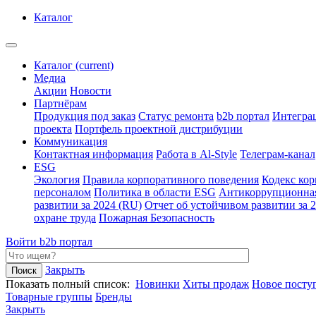
Каталог
Каталог
(current)
Медиа
Акции
Новости
Партнёрам
Продукция под заказ
Статус ремонта
b2b портал
Интегра
проекта
Портфель проектной дистрибуции
Коммуникация
Контактная информация
Работа в Al-Style
Телеграм-канал
ESG
Экология
Правила корпоративного поведения
Кодекс ко
персоналом
Политика в области ESG
Антикоррупционна
развитии за 2024 (RU)
Отчет об устойчивом развитии за 
охране труда
Пожарная Безопасность
Войти
b2b портал
Закрыть
Показать полный список:
Новинки
Хиты продаж
Новое посту
Товарные группы
Бренды
Закрыть