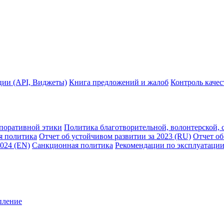
ции (API, Виджеты)
Книга предложений и жалоб
Контроль каче
рпоративной этики
Политика благотворительной, волонтерской, 
я политика
Отчет об устойчивом развитии за 2023 (RU)
Отчет об
2024 (EN)
Санкционная политика
Рекомендации по эксплуатации
пление