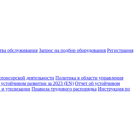
ства обслуживания
Запрос на подбор оборудования
Регистрация
спонсорской деятельности
Политика в области управления
 устойчивом развитии за 2023 (EN)
Отчет об устойчивом
 и утилизации
Правила трудового распорядка
Инструкция по