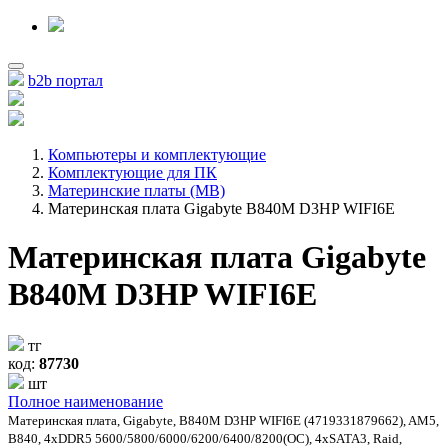
b2b портал
Компьютеры и комплектующие
Комплектующие для ПК
Материнские платы (MB)
Материнская плата Gigabyte B840M D3HP WIFI6E
Материнская плата Gigabyte
B840M D3HP WIFI6E
тг
код:
87730
шт
Полное наименование
Материнская плата, Gigabyte, B840M D3HP WIFI6E (4719331879662), AM5,
B840, 4xDDR5 5600/5800/6000/6200/6400/8200(OC), 4xSATA3, Raid,