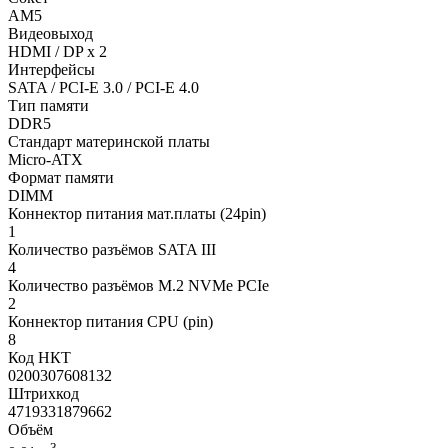
AM5
Видеовыход
HDMI / DP x 2
Интерфейсы
SATA / PCI-E 3.0 / PCI-E 4.0
Тип памяти
DDR5
Стандарт материнской платы
Micro-ATX
Формат памяти
DIMM
Коннектор питания мат.платы (24pin)
1
Количество разъёмов SATA III
4
Количество разъёмов M.2 NVMe PCIe
2
Коннектор питания CPU (pin)
8
Код НКТ
0200307608132
Штрихкод
4719331879662
Объём
3