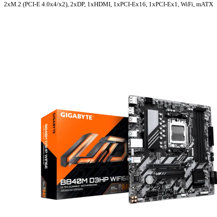
2xM.2 (PCI-E 4.0x4/x2), 2хDP, 1xHDMI, 1xPCI-Ex16, 1xPCI-Ex1, WiFi, mATX