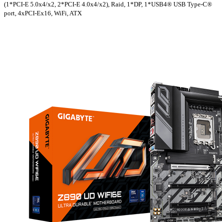
(1*PCI-E 5.0x4/x2, 2*PCI-E 4.0x4/x2), Raid, 1*DP, 1*USB4® USB Type-C®
port, 4xPCI-Ex16, WiFi, ATX