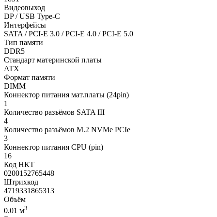
Видеовыход
DP / USB Type-C
Интерфейсы
SATA / PCI-E 3.0 / PCI-E 4.0 / PCI-E 5.0
Тип памяти
DDR5
Стандарт материнской платы
ATX
Формат памяти
DIMM
Коннектор питания мат.платы (24pin)
1
Количество разъёмов SATA III
4
Количество разъёмов M.2 NVMe PCIe
3
Коннектор питания CPU (pin)
16
Код НКТ
0200152765448
Штрихкод
4719331865313
Объём
3
0.01 м