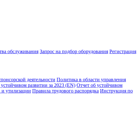
ства обслуживания
Запрос на подбор оборудования
Регистрация
спонсорской деятельности
Политика в области управления
 устойчивом развитии за 2023 (EN)
Отчет об устойчивом
 и утилизации
Правила трудового распорядка
Инструкция по