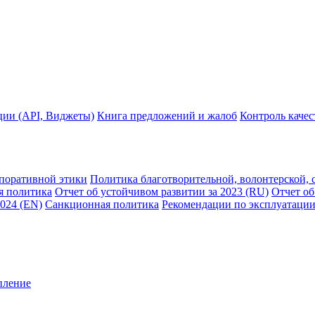
ции (API, Виджеты)
Книга предложений и жалоб
Контроль каче
рпоративной этики
Политика благотворительной, волонтерской, 
я политика
Отчет об устойчивом развитии за 2023 (RU)
Отчет об
2024 (EN)
Санкционная политика
Рекомендации по эксплуатации
пление