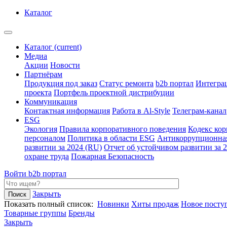
Каталог
Каталог
(current)
Медиа
Акции
Новости
Партнёрам
Продукция под заказ
Статус ремонта
b2b портал
Интегра
проекта
Портфель проектной дистрибуции
Коммуникация
Контактная информация
Работа в Al-Style
Телеграм-канал
ESG
Экология
Правила корпоративного поведения
Кодекс ко
персоналом
Политика в области ESG
Антикоррупционна
развитии за 2024 (RU)
Отчет об устойчивом развитии за 
охране труда
Пожарная Безопасность
Войти
b2b портал
Закрыть
Показать полный список:
Новинки
Хиты продаж
Новое посту
Товарные группы
Бренды
Закрыть