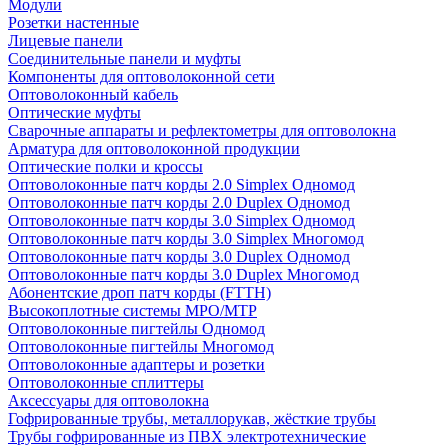
Модули
Розетки настенные
Лицевые панели
Соединительные панели и муфты
Компоненты для оптоволоконной сети
Оптоволоконный кабель
Оптические муфты
Сварочные аппараты и рефлектометры для оптоволокна
Арматура для оптоволоконной продукции
Оптические полки и кроссы
Оптоволоконные патч корды 2.0 Simplex Одномод
Оптоволоконные патч корды 2.0 Duplex Одномод
Оптоволоконные патч корды 3.0 Simplex Одномод
Оптоволоконные патч корды 3.0 Simplex Многомод
Оптоволоконные патч корды 3.0 Duplex Одномод
Оптоволоконные патч корды 3.0 Duplex Многомод
Абонентские дроп патч корды (FTTH)
Высокоплотные системы MPO/MTP
Оптоволоконные пигтейлы Одномод
Оптоволоконные пигтейлы Многомод
Оптоволоконные адаптеры и розетки
Оптоволоконные сплиттеры
Аксессуары для оптоволокна
Гофрированные трубы, металлорукав, жёсткие трубы
Трубы гофрированные из ПВХ электротехнические