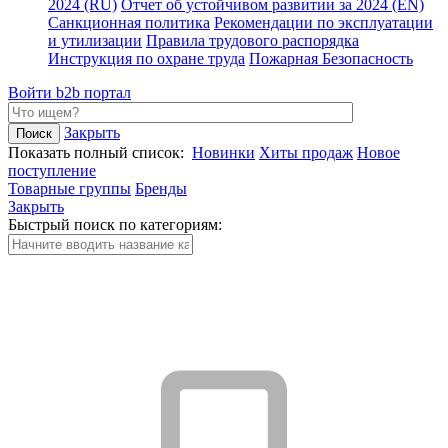
2024 (RU)
Отчет об устойчивом развитии за 2024 (EN)
Санкционная политика
Рекомендации по эксплуатации
и утилизации
Правила трудового распорядка
Инструкция по охране труда
Пожарная Безопасность
Войти
b2b портал
Закрыть
Показать полный список:
Новинки
Хиты продаж
Новое
поступление
Товарные группы
Бренды
Закрыть
Быстрый поиск по категориям: