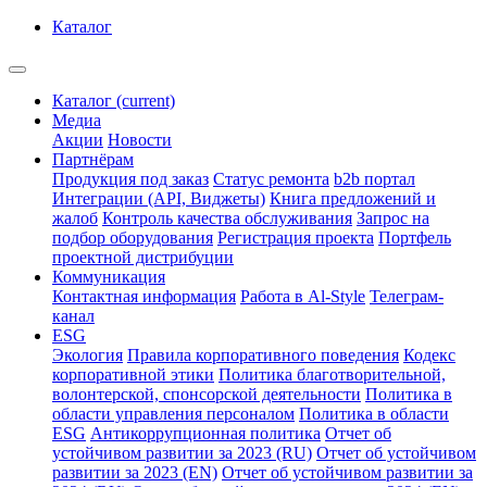
Каталог
Каталог
(current)
Медиа
Акции
Новости
Партнёрам
Продукция под заказ
Статус ремонта
b2b портал
Интеграции (API, Виджеты)
Книга предложений и
жалоб
Контроль качества обслуживания
Запрос на
подбор оборудования
Регистрация проекта
Портфель
проектной дистрибуции
Коммуникация
Контактная информация
Работа в Al-Style
Телеграм-
канал
ESG
Экология
Правила корпоративного поведения
Кодекс
корпоративной этики
Политика благотворительной,
волонтерской, спонсорской деятельности
Политика в
области управления персоналом
Политика в области
ESG
Антикоррупционная политика
Отчет об
устойчивом развитии за 2023 (RU)
Отчет об устойчивом
развитии за 2023 (EN)
Отчет об устойчивом развитии за