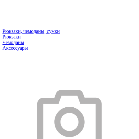
Рюкзаки, чемоданы, сумки
Рюкзаки
Чемоданы
Аксессуары