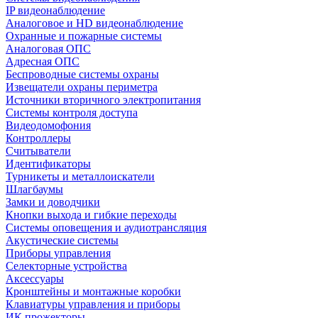
IP видеонаблюдение
Аналоговое и HD видеонаблюдение
Охранные и пожарные системы
Аналоговая ОПС
Адресная ОПС
Беспроводные системы охраны
Извещатели охраны периметра
Источники вторичного электропитания
Системы контроля доступа
Видеодомофония
Контроллеры
Считыватели
Идентификаторы
Турникеты и металлоискатели
Шлагбаумы
Замки и доводчики
Кнопки выхода и гибкие переходы
Системы оповещения и аудиотрансляция
Акустические системы
Приборы управления
Селекторные устройства
Аксессуары
Кронштейны и монтажные коробки
Клавиатуры управления и приборы
ИК прожекторы