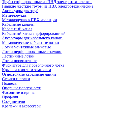
Трубы гофрированные из ПНД электротехнические
Гладкие жёсткие трубы из ПВХ электротехнические
Аксессуары для труб
Металлорукав
Металлорукав в ПВХ изоляции
Кабельные каналы
Кабельный канал
Кабельный канал перфорированный
Аксессуары для кабельного канала
Металлические кабельные лотки
Лотки монтажные замковые
Лотки перфорированные с замком
Лестничные лотки
Лотки проволочные
Фурнитура для проволочного лотка
Крышки к лоткам замковым
Огнестойкие кабельные линии
Стойки и полки
Подвесы
Опорные поверхности
Фасонные изделия
Профили
Соединители
Крепежи и аксессуары