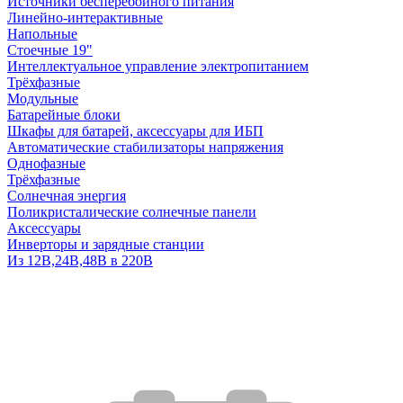
Источники бесперебойного питания
Линейно-интерактивные
Напольные
Стоечные 19"
Интеллектуальное управление электропитанием
Трёхфазные
Модульные
Батарейные блоки
Шкафы для батарей, аксессуары для ИБП
Автоматические стабилизаторы напряжения
Однофазные
Трёхфазные
Солнечная энергия
Поликристалические солнечные панели
Аксессуары
Инверторы и зарядные станции
Из 12В,24В,48В в 220В