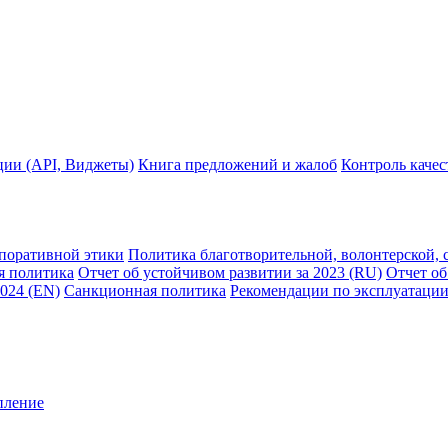
ции (API, Виджеты)
Книга предложений и жалоб
Контроль каче
рпоративной этики
Политика благотворительной, волонтерской, 
я политика
Отчет об устойчивом развитии за 2023 (RU)
Отчет об
2024 (EN)
Санкционная политика
Рекомендации по эксплуатации
пление