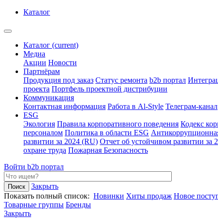
Каталог
Каталог
(current)
Медиа
Акции
Новости
Партнёрам
Продукция под заказ
Статус ремонта
b2b портал
Интегра
проекта
Портфель проектной дистрибуции
Коммуникация
Контактная информация
Работа в Al-Style
Телеграм-канал
ESG
Экология
Правила корпоративного поведения
Кодекс ко
персоналом
Политика в области ESG
Антикоррупционна
развитии за 2024 (RU)
Отчет об устойчивом развитии за 
охране труда
Пожарная Безопасность
Войти
b2b портал
Закрыть
Показать полный список:
Новинки
Хиты продаж
Новое посту
Товарные группы
Бренды
Закрыть