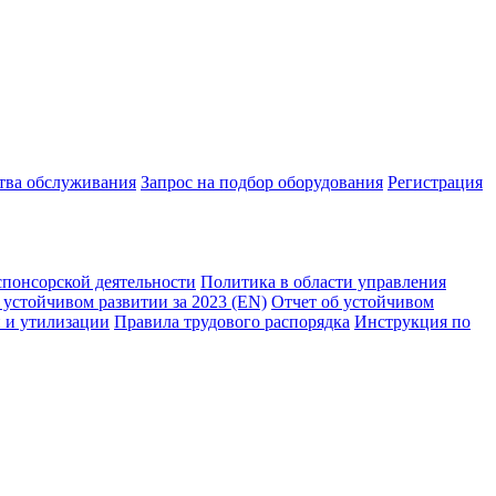
ства обслуживания
Запрос на подбор оборудования
Регистрация
спонсорской деятельности
Политика в области управления
 устойчивом развитии за 2023 (EN)
Отчет об устойчивом
 и утилизации
Правила трудового распорядка
Инструкция по