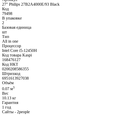
27" Philips 27B2A4000E/93 Black
Код
79498
В упаковке
2
Базовая единица
шт
Тип
All in one
Процессор
Intel Core i5-12450H
Код товара Kaspi
168476127
Код НКТ
0200208586355
Штрихкод
6951613927038
Объём
3
0.07 м
Вес
10.13 кг
Гарантия
1 год
Сайты - 2people