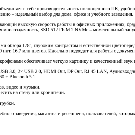
объединяет в себе производительность полноценного ПК, удобс
менно – идеальный выбор для дома, офиса и учебного заведения.
ечивающий высокую скорость работы в офисных приложениях, бра
 многозадачность, SSD 512 ГБ M.2 NVMe – моментальный запуск
 обзора 178°, глубоким контрастом и естественной цветопереда
50 нит, 16,7 млн цветов. Идеально подходит для работы с докуме
рофонами обеспечивает четкую картинку и качественный звук н
B 3.0, 2× USB 2.0, HDMI Out, DP Out, RJ-45 LAN, Аудиовход/вы
 + Bluetooth 5.1.
в, видео и музыки.
есить на стену или кронштейн.
трубки.
ебного заведения, магазина и ресепшена, пользователей, котор