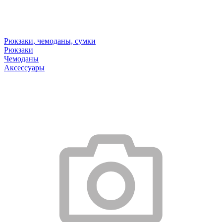
Рюкзаки, чемоданы, сумки
Рюкзаки
Чемоданы
Аксессуары