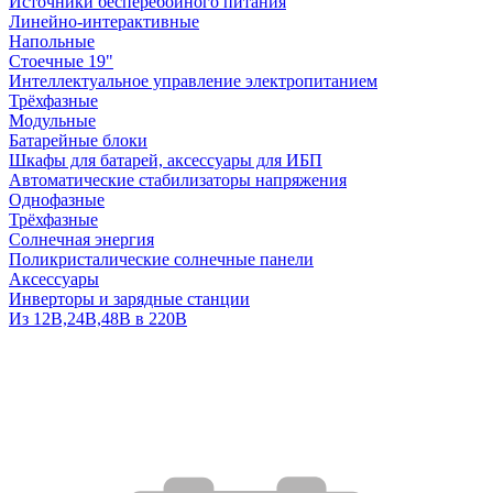
Источники бесперебойного питания
Линейно-интерактивные
Напольные
Стоечные 19"
Интеллектуальное управление электропитанием
Трёхфазные
Модульные
Батарейные блоки
Шкафы для батарей, аксессуары для ИБП
Автоматические стабилизаторы напряжения
Однофазные
Трёхфазные
Солнечная энергия
Поликристалические солнечные панели
Аксессуары
Инверторы и зарядные станции
Из 12В,24В,48В в 220В