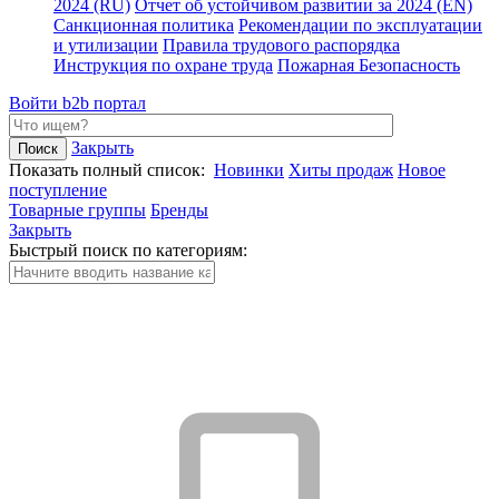
2024 (RU)
Отчет об устойчивом развитии за 2024 (EN)
Санкционная политика
Рекомендации по эксплуатации
и утилизации
Правила трудового распорядка
Инструкция по охране труда
Пожарная Безопасность
Войти
b2b портал
Закрыть
Показать полный список:
Новинки
Хиты продаж
Новое
поступление
Товарные группы
Бренды
Закрыть
Быстрый поиск по категориям: