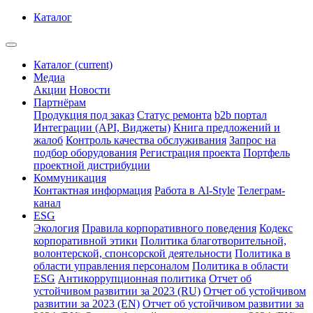
Каталог
Каталог
(current)
Медиа
Акции
Новости
Партнёрам
Продукция под заказ
Статус ремонта
b2b портал
Интеграции (API, Виджеты)
Книга предложений и
жалоб
Контроль качества обслуживания
Запрос на
подбор оборудования
Регистрация проекта
Портфель
проектной дистрибуции
Коммуникация
Контактная информация
Работа в Al-Style
Телеграм-
канал
ESG
Экология
Правила корпоративного поведения
Кодекс
корпоративной этики
Политика благотворительной,
волонтерской, спонсорской деятельности
Политика в
области управления персоналом
Политика в области
ESG
Антикоррупционная политика
Отчет об
устойчивом развитии за 2023 (RU)
Отчет об устойчивом
развитии за 2023 (EN)
Отчет об устойчивом развитии за