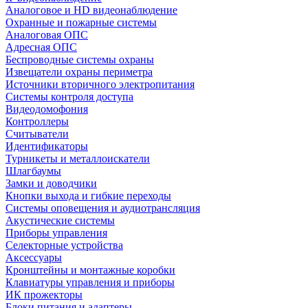
Аналоговое и HD видеонаблюдение
Охранные и пожарные системы
Аналоговая ОПС
Адресная ОПС
Беспроводные системы охраны
Извещатели охраны периметра
Источники вторичного электропитания
Системы контроля доступа
Видеодомофония
Контроллеры
Считыватели
Идентификаторы
Турникеты и металлоискатели
Шлагбаумы
Замки и доводчики
Кнопки выхода и гибкие переходы
Системы оповещения и аудиотрансляция
Акустические системы
Приборы управления
Селекторные устройства
Аксессуары
Кронштейны и монтажные коробки
Клавиатуры управления и приборы
ИК прожекторы
Блоки питания и адаптеры