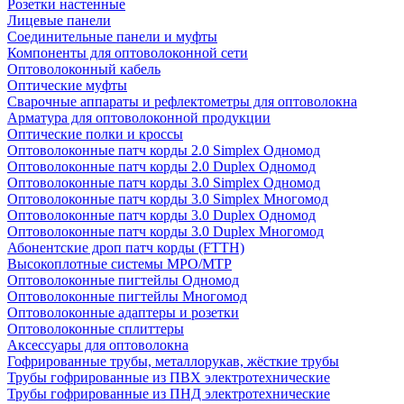
Розетки настенные
Лицевые панели
Соединительные панели и муфты
Компоненты для оптоволоконной сети
Оптоволоконный кабель
Оптические муфты
Сварочные аппараты и рефлектометры для оптоволокна
Арматура для оптоволоконной продукции
Оптические полки и кроссы
Оптоволоконные патч корды 2.0 Simplex Одномод
Оптоволоконные патч корды 2.0 Duplex Одномод
Оптоволоконные патч корды 3.0 Simplex Одномод
Оптоволоконные патч корды 3.0 Simplex Многомод
Оптоволоконные патч корды 3.0 Duplex Одномод
Оптоволоконные патч корды 3.0 Duplex Многомод
Абонентские дроп патч корды (FTTH)
Высокоплотные системы MPO/MTP
Оптоволоконные пигтейлы Одномод
Оптоволоконные пигтейлы Многомод
Оптоволоконные адаптеры и розетки
Оптоволоконные сплиттеры
Аксессуары для оптоволокна
Гофрированные трубы, металлорукав, жёсткие трубы
Трубы гофрированные из ПВХ электротехнические
Трубы гофрированные из ПНД электротехнические