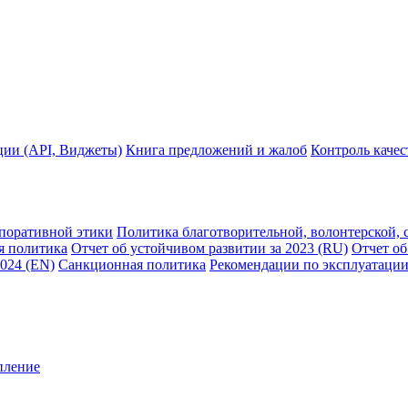
ции (API, Виджеты)
Книга предложений и жалоб
Контроль каче
рпоративной этики
Политика благотворительной, волонтерской, 
я политика
Отчет об устойчивом развитии за 2023 (RU)
Отчет об
2024 (EN)
Санкционная политика
Рекомендации по эксплуатации
пление