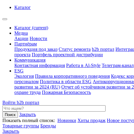
Каталог
Каталог
(current)
Медиа
Акции
Новости
Партнёрам
Продукция под заказ
Статус ремонта
b2b портал
Интегра
проекта
Портфель проектной дистрибуции
Коммуникация
Контактная информация
Работа в Al-Style
Телеграм-канал
ESG
Экология
Правила корпоративного поведения
Кодекс ко
персоналом
Политика в области ESG
Антикоррупционна
развитии за 2024 (RU)
Отчет об устойчивом развитии за 
охране труда
Пожарная Безопасность
Войти
b2b портал
Закрыть
Показать полный список:
Новинки
Хиты продаж
Новое посту
Товарные группы
Бренды
Закрыть