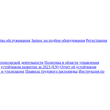
ства обслуживания
Запрос на подбор оборудования
Регистрация
спонсорской деятельности
Политика в области управления
 устойчивом развитии за 2023 (EN)
Отчет об устойчивом
 и утилизации
Правила трудового распорядка
Инструкция по