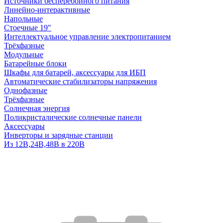
Источники бесперебойного питания
Линейно-интерактивные
Напольные
Стоечные 19"
Интеллектуальное управление электропитанием
Трёхфазные
Модульные
Батарейные блоки
Шкафы для батарей, аксессуары для ИБП
Автоматические стабилизаторы напряжения
Однофазные
Трёхфазные
Солнечная энергия
Поликристалические солнечные панели
Аксессуары
Инверторы и зарядные станции
Из 12В,24В,48В в 220В