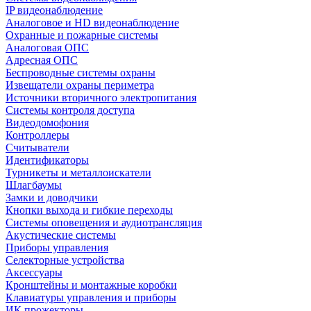
IP видеонаблюдение
Аналоговое и HD видеонаблюдение
Охранные и пожарные системы
Аналоговая ОПС
Адресная ОПС
Беспроводные системы охраны
Извещатели охраны периметра
Источники вторичного электропитания
Системы контроля доступа
Видеодомофония
Контроллеры
Считыватели
Идентификаторы
Турникеты и металлоискатели
Шлагбаумы
Замки и доводчики
Кнопки выхода и гибкие переходы
Системы оповещения и аудиотрансляция
Акустические системы
Приборы управления
Селекторные устройства
Аксессуары
Кронштейны и монтажные коробки
Клавиатуры управления и приборы
ИК прожекторы