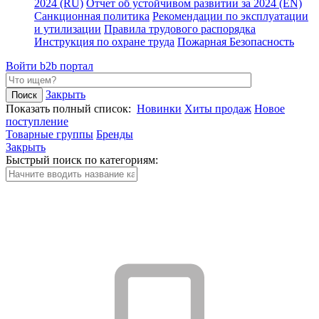
2024 (RU)
Отчет об устойчивом развитии за 2024 (EN)
Санкционная политика
Рекомендации по эксплуатации
и утилизации
Правила трудового распорядка
Инструкция по охране труда
Пожарная Безопасность
Войти
b2b портал
Закрыть
Показать полный список:
Новинки
Хиты продаж
Новое
поступление
Товарные группы
Бренды
Закрыть
Быстрый поиск по категориям: