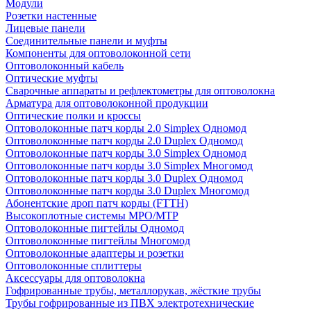
Модули
Розетки настенные
Лицевые панели
Соединительные панели и муфты
Компоненты для оптоволоконной сети
Оптоволоконный кабель
Оптические муфты
Сварочные аппараты и рефлектометры для оптоволокна
Арматура для оптоволоконной продукции
Оптические полки и кроссы
Оптоволоконные патч корды 2.0 Simplex Одномод
Оптоволоконные патч корды 2.0 Duplex Одномод
Оптоволоконные патч корды 3.0 Simplex Одномод
Оптоволоконные патч корды 3.0 Simplex Многомод
Оптоволоконные патч корды 3.0 Duplex Одномод
Оптоволоконные патч корды 3.0 Duplex Многомод
Абонентские дроп патч корды (FTTH)
Высокоплотные системы MPO/MTP
Оптоволоконные пигтейлы Одномод
Оптоволоконные пигтейлы Многомод
Оптоволоконные адаптеры и розетки
Оптоволоконные сплиттеры
Аксессуары для оптоволокна
Гофрированные трубы, металлорукав, жёсткие трубы
Трубы гофрированные из ПВХ электротехнические