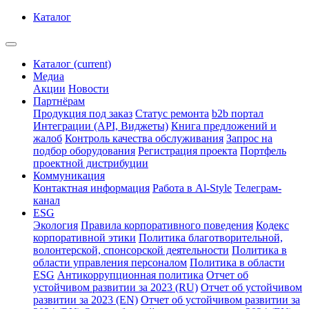
Каталог
Каталог
(current)
Медиа
Акции
Новости
Партнёрам
Продукция под заказ
Статус ремонта
b2b портал
Интеграции (API, Виджеты)
Книга предложений и
жалоб
Контроль качества обслуживания
Запрос на
подбор оборудования
Регистрация проекта
Портфель
проектной дистрибуции
Коммуникация
Контактная информация
Работа в Al-Style
Телеграм-
канал
ESG
Экология
Правила корпоративного поведения
Кодекс
корпоративной этики
Политика благотворительной,
волонтерской, спонсорской деятельности
Политика в
области управления персоналом
Политика в области
ESG
Антикоррупционная политика
Отчет об
устойчивом развитии за 2023 (RU)
Отчет об устойчивом
развитии за 2023 (EN)
Отчет об устойчивом развитии за