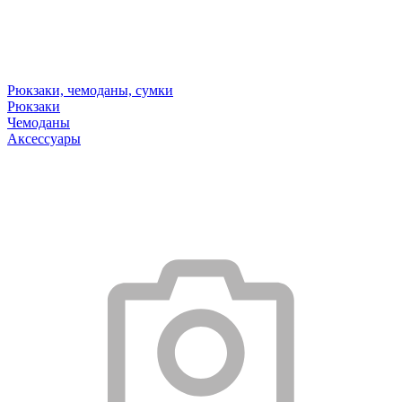
Рюкзаки, чемоданы, сумки
Рюкзаки
Чемоданы
Аксессуары