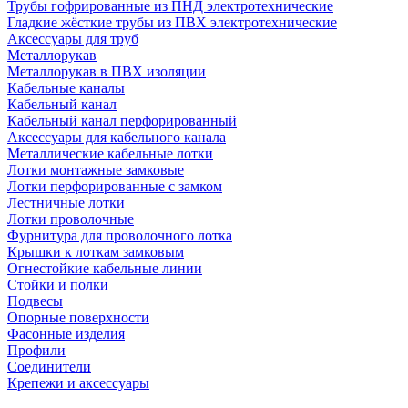
Трубы гофрированные из ПНД электротехнические
Гладкие жёсткие трубы из ПВХ электротехнические
Аксессуары для труб
Металлорукав
Металлорукав в ПВХ изоляции
Кабельные каналы
Кабельный канал
Кабельный канал перфорированный
Аксессуары для кабельного канала
Металлические кабельные лотки
Лотки монтажные замковые
Лотки перфорированные с замком
Лестничные лотки
Лотки проволочные
Фурнитура для проволочного лотка
Крышки к лоткам замковым
Огнестойкие кабельные линии
Стойки и полки
Подвесы
Опорные поверхности
Фасонные изделия
Профили
Соединители
Крепежи и аксессуары