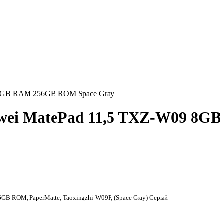
 8GB RAM 256GB ROM Space Gray
ei MatePad 11,5 TXZ-W09 8G
GB ROM, PaperMatte, Taoxingzhi-W09F, (Space Gray) Серый