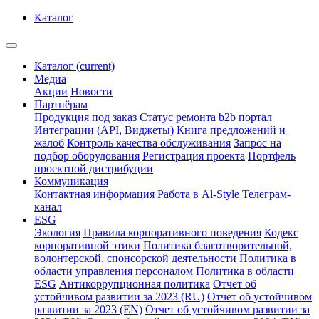
Каталог
Каталог
(current)
Медиа
Акции
Новости
Партнёрам
Продукция под заказ
Статус ремонта
b2b портал
Интеграции (API, Виджеты)
Книга предложений и
жалоб
Контроль качества обслуживания
Запрос на
подбор оборудования
Регистрация проекта
Портфель
проектной дистрибуции
Коммуникация
Контактная информация
Работа в Al-Style
Телеграм-
канал
ESG
Экология
Правила корпоративного поведения
Кодекс
корпоративной этики
Политика благотворительной,
волонтерской, спонсорской деятельности
Политика в
области управления персоналом
Политика в области
ESG
Антикоррупционная политика
Отчет об
устойчивом развитии за 2023 (RU)
Отчет об устойчивом
развитии за 2023 (EN)
Отчет об устойчивом развитии за