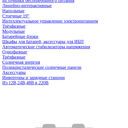
Источники бесперебойного питания
Линейно-интерактивные
Напольные
Стоечные 19"
Интеллектуальное управление электропитанием
Трёхфазные
Модульные
Батарейные блоки
Шкафы для батарей, аксессуары для ИБП
Автоматические стабилизаторы напряжения
Однофазные
Трёхфазные
Солнечная энергия
Поликристалические солнечные панели
Аксессуары
Инверторы и зарядные станции
Из 12В,24В,48В в 220В