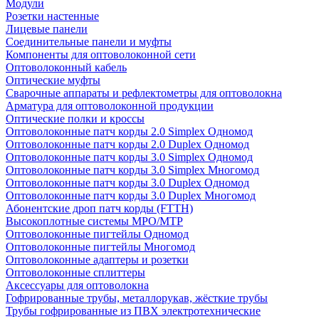
Модули
Розетки настенные
Лицевые панели
Соединительные панели и муфты
Компоненты для оптоволоконной сети
Оптоволоконный кабель
Оптические муфты
Сварочные аппараты и рефлектометры для оптоволокна
Арматура для оптоволоконной продукции
Оптические полки и кроссы
Оптоволоконные патч корды 2.0 Simplex Одномод
Оптоволоконные патч корды 2.0 Duplex Одномод
Оптоволоконные патч корды 3.0 Simplex Одномод
Оптоволоконные патч корды 3.0 Simplex Многомод
Оптоволоконные патч корды 3.0 Duplex Одномод
Оптоволоконные патч корды 3.0 Duplex Многомод
Абонентские дроп патч корды (FTTH)
Высокоплотные системы MPO/MTP
Оптоволоконные пигтейлы Одномод
Оптоволоконные пигтейлы Многомод
Оптоволоконные адаптеры и розетки
Оптоволоконные сплиттеры
Аксессуары для оптоволокна
Гофрированные трубы, металлорукав, жёсткие трубы
Трубы гофрированные из ПВХ электротехнические