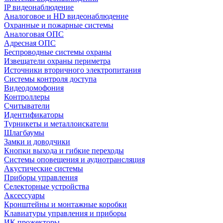
IP видеонаблюдение
Аналоговое и HD видеонаблюдение
Охранные и пожарные системы
Аналоговая ОПС
Адресная ОПС
Беспроводные системы охраны
Извещатели охраны периметра
Источники вторичного электропитания
Системы контроля доступа
Видеодомофония
Контроллеры
Считыватели
Идентификаторы
Турникеты и металлоискатели
Шлагбаумы
Замки и доводчики
Кнопки выхода и гибкие переходы
Системы оповещения и аудиотрансляция
Акустические системы
Приборы управления
Селекторные устройства
Аксессуары
Кронштейны и монтажные коробки
Клавиатуры управления и приборы
ИК прожекторы