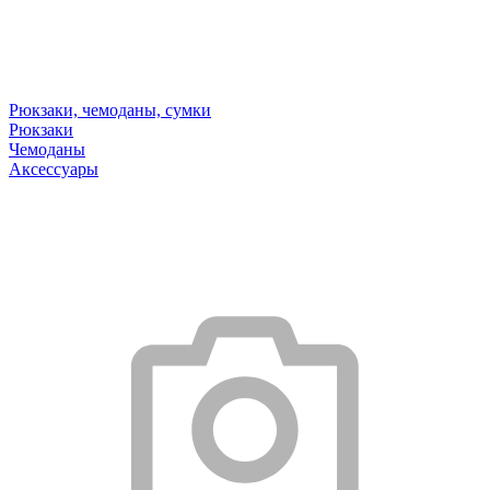
Рюкзаки, чемоданы, сумки
Рюкзаки
Чемоданы
Аксессуары