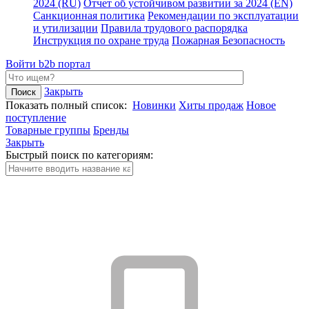
2024 (RU)
Отчет об устойчивом развитии за 2024 (EN)
Санкционная политика
Рекомендации по эксплуатации
и утилизации
Правила трудового распорядка
Инструкция по охране труда
Пожарная Безопасность
Войти
b2b портал
Закрыть
Показать полный список:
Новинки
Хиты продаж
Новое
поступление
Товарные группы
Бренды
Закрыть
Быстрый поиск по категориям: