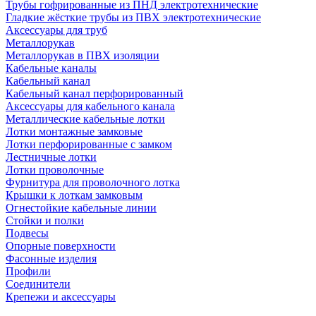
Трубы гофрированные из ПНД электротехнические
Гладкие жёсткие трубы из ПВХ электротехнические
Аксессуары для труб
Металлорукав
Металлорукав в ПВХ изоляции
Кабельные каналы
Кабельный канал
Кабельный канал перфорированный
Аксессуары для кабельного канала
Металлические кабельные лотки
Лотки монтажные замковые
Лотки перфорированные с замком
Лестничные лотки
Лотки проволочные
Фурнитура для проволочного лотка
Крышки к лоткам замковым
Огнестойкие кабельные линии
Стойки и полки
Подвесы
Опорные поверхности
Фасонные изделия
Профили
Соединители
Крепежи и аксессуары