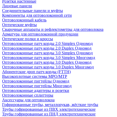
Розетки настенные
Лицевые панели
Соединительные панели и муфты
Компоненты для оптоволоконной сети
Оптоволоконный кабель
Оптические муфты
Сварочные аппараты и рефлектометры для оптоволокна
Арматура для оптоволоконной продукции
Оптические полки и кроссы
Оптоволоконные патч корды 2.0 Simplex Одномод
Оптоволоконные патч корды 2.0 Duplex Одномод
Оптоволоконные патч корды 3.0 Simplex Одномод
Оптоволоконные патч корды 3.0 Simplex Многомод
Оптоволоконные патч корды 3.0 Duplex Одномод
Оптоволоконные патч корды 3.0 Duplex Многомод
Абонентские дроп патч корды (FTTH)
Высокоплотные системы MPO/MTP
Оптоволоконные пигтейлы Одномод
Оптоволоконные пигтейлы Многомод
Оптоволоконные адаптеры и розетки
Оптоволоконные сплиттеры
Аксессуары для оптоволокна
Гофрированные трубы, металлорукав, жёсткие трубы
Трубы гофрированные из ПВХ электротехнические
Трубы гофрированные из ПНД электротехнические