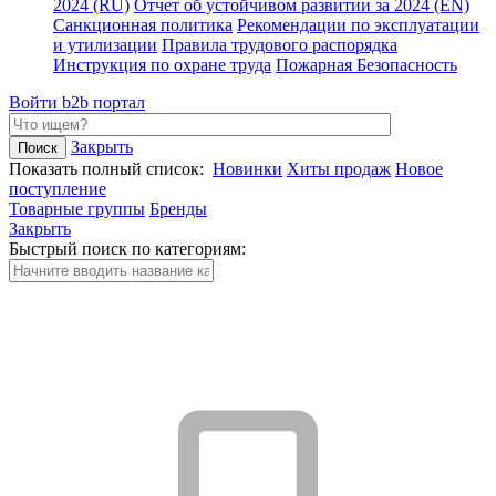
2024 (RU)
Отчет об устойчивом развитии за 2024 (EN)
Санкционная политика
Рекомендации по эксплуатации
и утилизации
Правила трудового распорядка
Инструкция по охране труда
Пожарная Безопасность
Войти
b2b портал
Закрыть
Показать полный список:
Новинки
Хиты продаж
Новое
поступление
Товарные группы
Бренды
Закрыть
Быстрый поиск по категориям: