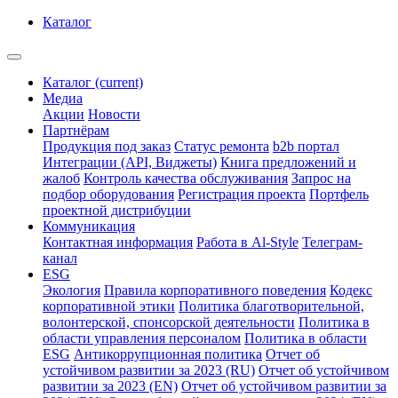
Каталог
Каталог
(current)
Медиа
Акции
Новости
Партнёрам
Продукция под заказ
Статус ремонта
b2b портал
Интеграции (API, Виджеты)
Книга предложений и
жалоб
Контроль качества обслуживания
Запрос на
подбор оборудования
Регистрация проекта
Портфель
проектной дистрибуции
Коммуникация
Контактная информация
Работа в Al-Style
Телеграм-
канал
ESG
Экология
Правила корпоративного поведения
Кодекс
корпоративной этики
Политика благотворительной,
волонтерской, спонсорской деятельности
Политика в
области управления персоналом
Политика в области
ESG
Антикоррупционная политика
Отчет об
устойчивом развитии за 2023 (RU)
Отчет об устойчивом
развитии за 2023 (EN)
Отчет об устойчивом развитии за