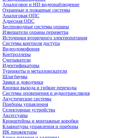
Аналоговое и HD видеонаблюдение
Охранные и пожарные системы
Аналоговая ОПС
Адресная ОПС
Беспроводные системы охраны
Извещатели охраны периметра
Источники вторичного электропитания
Системы контроля доступа
Видеодомофония
Контроллеры
Считыватели
Идентификаторы
Турникеты и металлоискатели
Шлагбаумы
Замки и доводчики
Кнопки выхода и гибкие переходы
Системы оповещения и аудиотрансляция
Акустические системы
Приборы управления
Селекторные устройства
Аксессуары
Кронштейны и монтажные коробки
Клавиатуры управления и приборы
ИК прожекторы
Блоки питания и адаптеры