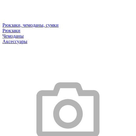
Рюкзаки, чемоданы, сумки
Рюкзаки
Чемоданы
Аксессуары