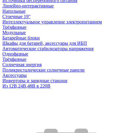
Источники бесперебойного питания
Линейно-интерактивные
Напольные
Стоечные 19"
Интеллектуальное управление электропитанием
Трёхфазные
Модульные
Батарейные блоки
Шкафы для батарей, аксессуары для ИБП
Автоматические стабилизаторы напряжения
Однофазные
Трёхфазные
Солнечная энергия
Поликристалические солнечные панели
Аксессуары
Инверторы и зарядные станции
Из 12В,24В,48В в 220В