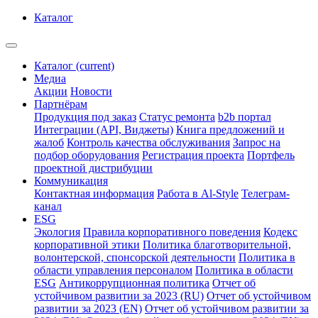
Каталог
Каталог
(current)
Медиа
Акции
Новости
Партнёрам
Продукция под заказ
Статус ремонта
b2b портал
Интеграции (API, Виджеты)
Книга предложений и
жалоб
Контроль качества обслуживания
Запрос на
подбор оборудования
Регистрация проекта
Портфель
проектной дистрибуции
Коммуникация
Контактная информация
Работа в Al-Style
Телеграм-
канал
ESG
Экология
Правила корпоративного поведения
Кодекс
корпоративной этики
Политика благотворительной,
волонтерской, спонсорской деятельности
Политика в
области управления персоналом
Политика в области
ESG
Антикоррупционная политика
Отчет об
устойчивом развитии за 2023 (RU)
Отчет об устойчивом
развитии за 2023 (EN)
Отчет об устойчивом развитии за