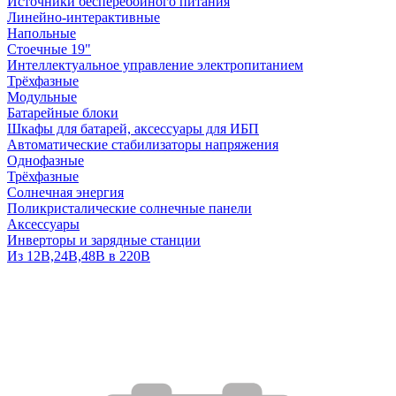
Источники бесперебойного питания
Линейно-интерактивные
Напольные
Стоечные 19"
Интеллектуальное управление электропитанием
Трёхфазные
Модульные
Батарейные блоки
Шкафы для батарей, аксессуары для ИБП
Автоматические стабилизаторы напряжения
Однофазные
Трёхфазные
Солнечная энергия
Поликристалические солнечные панели
Аксессуары
Инверторы и зарядные станции
Из 12В,24В,48В в 220В