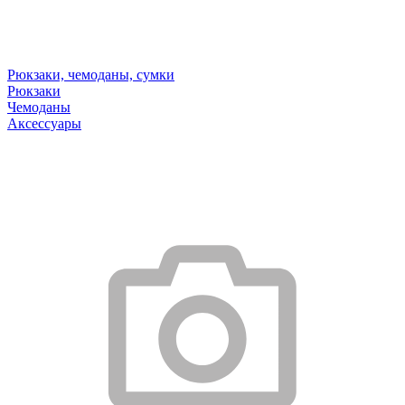
Рюкзаки, чемоданы, сумки
Рюкзаки
Чемоданы
Аксессуары