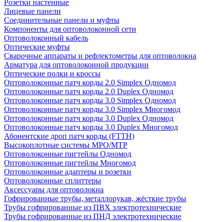
Розетки настенные
Лицевые панели
Соединительные панели и муфты
Компоненты для оптоволоконной сети
Оптоволоконный кабель
Оптические муфты
Сварочные аппараты и рефлектометры для оптоволокна
Арматура для оптоволоконной продукции
Оптические полки и кроссы
Оптоволоконные патч корды 2.0 Simplex Одномод
Оптоволоконные патч корды 2.0 Duplex Одномод
Оптоволоконные патч корды 3.0 Simplex Одномод
Оптоволоконные патч корды 3.0 Simplex Многомод
Оптоволоконные патч корды 3.0 Duplex Одномод
Оптоволоконные патч корды 3.0 Duplex Многомод
Абонентские дроп патч корды (FTTH)
Высокоплотные системы MPO/MTP
Оптоволоконные пигтейлы Одномод
Оптоволоконные пигтейлы Многомод
Оптоволоконные адаптеры и розетки
Оптоволоконные сплиттеры
Аксессуары для оптоволокна
Гофрированные трубы, металлорукав, жёсткие трубы
Трубы гофрированные из ПВХ электротехнические
Трубы гофрированные из ПНД электротехнические