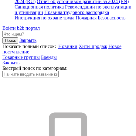
2024 (RU)
Отчет об устойчивом развитии за 2024 (EN)
Санкционная политика
Рекомендации по эксплуатации
и утилизации
Правила трудового распорядка
Инструкция по охране труда
Пожарная Безопасность
Войти
b2b портал
Закрыть
Показать полный список:
Новинки
Хиты продаж
Новое
поступление
Товарные группы
Бренды
Закрыть
Быстрый поиск по категориям: