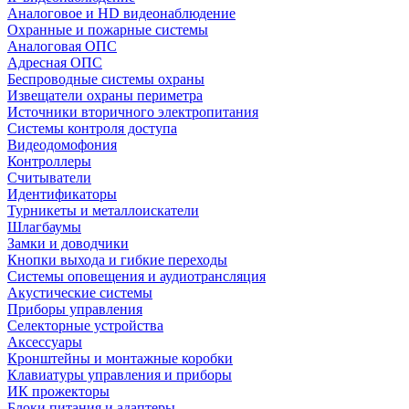
Аналоговое и HD видеонаблюдение
Охранные и пожарные системы
Аналоговая ОПС
Адресная ОПС
Беспроводные системы охраны
Извещатели охраны периметра
Источники вторичного электропитания
Системы контроля доступа
Видеодомофония
Контроллеры
Считыватели
Идентификаторы
Турникеты и металлоискатели
Шлагбаумы
Замки и доводчики
Кнопки выхода и гибкие переходы
Системы оповещения и аудиотрансляция
Акустические системы
Приборы управления
Селекторные устройства
Аксессуары
Кронштейны и монтажные коробки
Клавиатуры управления и приборы
ИК прожекторы
Блоки питания и адаптеры