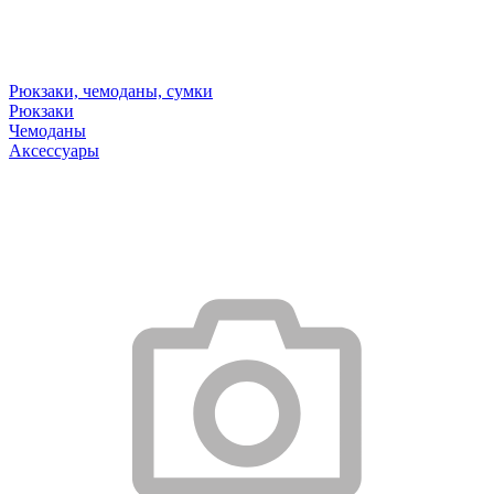
Рюкзаки, чемоданы, сумки
Рюкзаки
Чемоданы
Аксессуары