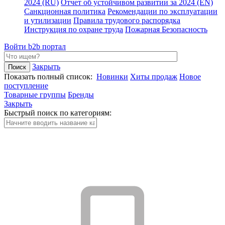
2024 (RU)
Отчет об устойчивом развитии за 2024 (EN)
Санкционная политика
Рекомендации по эксплуатации
и утилизации
Правила трудового распорядка
Инструкция по охране труда
Пожарная Безопасность
Войти
b2b портал
Закрыть
Показать полный список:
Новинки
Хиты продаж
Новое
поступление
Товарные группы
Бренды
Закрыть
Быстрый поиск по категориям: