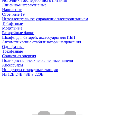
Источники бесперебойного питания
Линейно-интерактивные
Напольные
Стоечные 19"
Интеллектуальное управление электропитанием
Трёхфазные
Модульные
Батарейные блоки
Шкафы для батарей, аксессуары для ИБП
Автоматические стабилизаторы напряжения
Однофазные
Трёхфазные
Солнечная энергия
Поликристалические солнечные панели
Аксессуары
Инверторы и зарядные станции
Из 12В,24В,48В в 220В