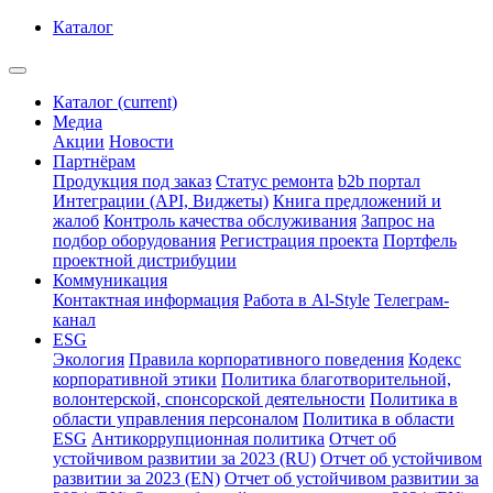
Каталог
Каталог
(current)
Медиа
Акции
Новости
Партнёрам
Продукция под заказ
Статус ремонта
b2b портал
Интеграции (API, Виджеты)
Книга предложений и
жалоб
Контроль качества обслуживания
Запрос на
подбор оборудования
Регистрация проекта
Портфель
проектной дистрибуции
Коммуникация
Контактная информация
Работа в Al-Style
Телеграм-
канал
ESG
Экология
Правила корпоративного поведения
Кодекс
корпоративной этики
Политика благотворительной,
волонтерской, спонсорской деятельности
Политика в
области управления персоналом
Политика в области
ESG
Антикоррупционная политика
Отчет об
устойчивом развитии за 2023 (RU)
Отчет об устойчивом
развитии за 2023 (EN)
Отчет об устойчивом развитии за