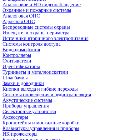
Аналоговое и HD видеонаблюдение
Охранные и пожарные системы
Аналоговая ОПС
Адресная ОПС
Беспроводные системы охраны
Извещатели охраны периметра
Источники вторичного электропитания
Системы контроля доступа
Видеодомофония
Контроллеры
Считыватели
Идентификаторы
Турникеты и металлоискатели
Шлагбаумы
Замки и доводчики
Кнопки выхода и гибкие переходы
Системы оповещения и аудиотрансляция
Акустические системы
Приборы управления
Селекторные устройства
Аксессуары
Кронштейны и монтажные коробки
Клавиатуры управления и приборы
ИК прожекторы
Блоки питания и адаптеры