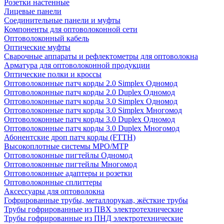
Розетки настенные
Лицевые панели
Соединительные панели и муфты
Компоненты для оптоволоконной сети
Оптоволоконный кабель
Оптические муфты
Сварочные аппараты и рефлектометры для оптоволокна
Арматура для оптоволоконной продукции
Оптические полки и кроссы
Оптоволоконные патч корды 2.0 Simplex Одномод
Оптоволоконные патч корды 2.0 Duplex Одномод
Оптоволоконные патч корды 3.0 Simplex Одномод
Оптоволоконные патч корды 3.0 Simplex Многомод
Оптоволоконные патч корды 3.0 Duplex Одномод
Оптоволоконные патч корды 3.0 Duplex Многомод
Абонентские дроп патч корды (FTTH)
Высокоплотные системы MPO/MTP
Оптоволоконные пигтейлы Одномод
Оптоволоконные пигтейлы Многомод
Оптоволоконные адаптеры и розетки
Оптоволоконные сплиттеры
Аксессуары для оптоволокна
Гофрированные трубы, металлорукав, жёсткие трубы
Трубы гофрированные из ПВХ электротехнические
Трубы гофрированные из ПНД электротехнические