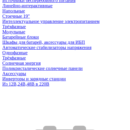
Источники бесперебойного питания
Линейно-интерактивные
Напольные
Стоечные 19"
Интеллектуальное управление электропитанием
Трёхфазные
Модульные
Батарейные блоки
Шкафы для батарей, аксессуары для ИБП
Автоматические стабилизаторы напряжения
Однофазные
Трёхфазные
Солнечная энергия
Поликристалические солнечные панели
Аксессуары
Инверторы и зарядные станции
Из 12В,24В,48В в 220В