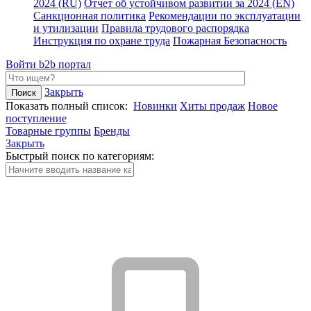
2024 (RU)
Отчет об устойчивом развитии за 2024 (EN)
Санкционная политика
Рекомендации по эксплуатации
и утилизации
Правила трудового распорядка
Инструкция по охране труда
Пожарная Безопасность
Войти
b2b портал
Закрыть
Показать полный список:
Новинки
Хиты продаж
Новое
поступление
Товарные группы
Бренды
Закрыть
Быстрый поиск по категориям: