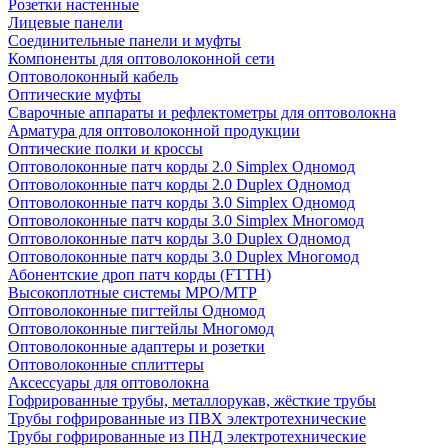
Розетки настенные
Лицевые панели
Соединительные панели и муфты
Компоненты для оптоволоконной сети
Оптоволоконный кабель
Оптические муфты
Сварочные аппараты и рефлектометры для оптоволокна
Арматура для оптоволоконной продукции
Оптические полки и кроссы
Оптоволоконные патч корды 2.0 Simplex Одномод
Оптоволоконные патч корды 2.0 Duplex Одномод
Оптоволоконные патч корды 3.0 Simplex Одномод
Оптоволоконные патч корды 3.0 Simplex Многомод
Оптоволоконные патч корды 3.0 Duplex Одномод
Оптоволоконные патч корды 3.0 Duplex Многомод
Абонентские дроп патч корды (FTTH)
Высокоплотные системы MPO/MTP
Оптоволоконные пигтейлы Одномод
Оптоволоконные пигтейлы Многомод
Оптоволоконные адаптеры и розетки
Оптоволоконные сплиттеры
Аксессуары для оптоволокна
Гофрированные трубы, металлорукав, жёсткие трубы
Трубы гофрированные из ПВХ электротехнические
Трубы гофрированные из ПНД электротехнические