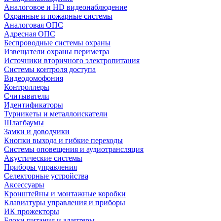
Аналоговое и HD видеонаблюдение
Охранные и пожарные системы
Аналоговая ОПС
Адресная ОПС
Беспроводные системы охраны
Извещатели охраны периметра
Источники вторичного электропитания
Системы контроля доступа
Видеодомофония
Контроллеры
Считыватели
Идентификаторы
Турникеты и металлоискатели
Шлагбаумы
Замки и доводчики
Кнопки выхода и гибкие переходы
Системы оповещения и аудиотрансляция
Акустические системы
Приборы управления
Селекторные устройства
Аксессуары
Кронштейны и монтажные коробки
Клавиатуры управления и приборы
ИК прожекторы
Блоки питания и адаптеры