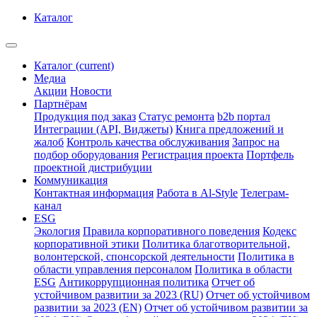
Каталог
Каталог
(current)
Медиа
Акции
Новости
Партнёрам
Продукция под заказ
Статус ремонта
b2b портал
Интеграции (API, Виджеты)
Книга предложений и
жалоб
Контроль качества обслуживания
Запрос на
подбор оборудования
Регистрация проекта
Портфель
проектной дистрибуции
Коммуникация
Контактная информация
Работа в Al-Style
Телеграм-
канал
ESG
Экология
Правила корпоративного поведения
Кодекс
корпоративной этики
Политика благотворительной,
волонтерской, спонсорской деятельности
Политика в
области управления персоналом
Политика в области
ESG
Антикоррупционная политика
Отчет об
устойчивом развитии за 2023 (RU)
Отчет об устойчивом
развитии за 2023 (EN)
Отчет об устойчивом развитии за