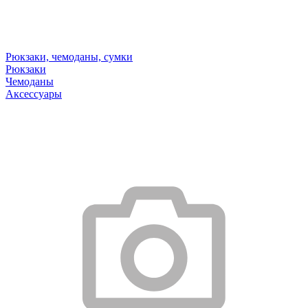
Рюкзаки, чемоданы, сумки
Рюкзаки
Чемоданы
Аксессуары