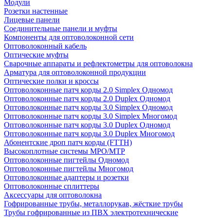
Модули
Розетки настенные
Лицевые панели
Соединительные панели и муфты
Компоненты для оптоволоконной сети
Оптоволоконный кабель
Оптические муфты
Сварочные аппараты и рефлектометры для оптоволокна
Арматура для оптоволоконной продукции
Оптические полки и кроссы
Оптоволоконные патч корды 2.0 Simplex Одномод
Оптоволоконные патч корды 2.0 Duplex Одномод
Оптоволоконные патч корды 3.0 Simplex Одномод
Оптоволоконные патч корды 3.0 Simplex Многомод
Оптоволоконные патч корды 3.0 Duplex Одномод
Оптоволоконные патч корды 3.0 Duplex Многомод
Абонентские дроп патч корды (FTTH)
Высокоплотные системы MPO/MTP
Оптоволоконные пигтейлы Одномод
Оптоволоконные пигтейлы Многомод
Оптоволоконные адаптеры и розетки
Оптоволоконные сплиттеры
Аксессуары для оптоволокна
Гофрированные трубы, металлорукав, жёсткие трубы
Трубы гофрированные из ПВХ электротехнические