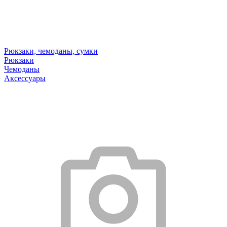
Рюкзаки, чемоданы, сумки
Рюкзаки
Чемоданы
Аксессуары