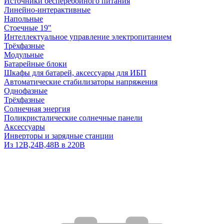
Источники бесперебойного питания
Линейно-интерактивные
Напольные
Стоечные 19"
Интеллектуальное управление электропитанием
Трёхфазные
Модульные
Батарейные блоки
Шкафы для батарей, аксессуары для ИБП
Автоматические стабилизаторы напряжения
Однофазные
Трёхфазные
Солнечная энергия
Поликристалические солнечные панели
Аксессуары
Инверторы и зарядные станции
Из 12В,24В,48В в 220В