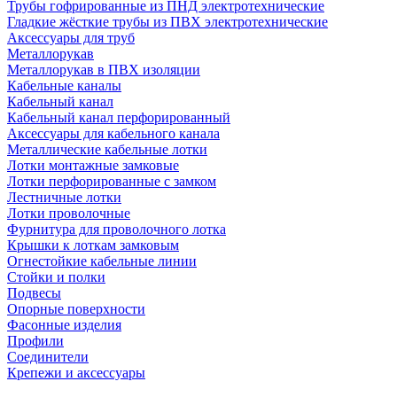
Трубы гофрированные из ПНД электротехнические
Гладкие жёсткие трубы из ПВХ электротехнические
Аксессуары для труб
Металлорукав
Металлорукав в ПВХ изоляции
Кабельные каналы
Кабельный канал
Кабельный канал перфорированный
Аксессуары для кабельного канала
Металлические кабельные лотки
Лотки монтажные замковые
Лотки перфорированные с замком
Лестничные лотки
Лотки проволочные
Фурнитура для проволочного лотка
Крышки к лоткам замковым
Огнестойкие кабельные линии
Стойки и полки
Подвесы
Опорные поверхности
Фасонные изделия
Профили
Соединители
Крепежи и аксессуары