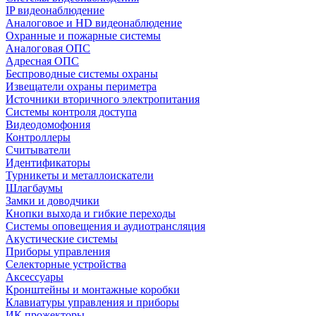
IP видеонаблюдение
Аналоговое и HD видеонаблюдение
Охранные и пожарные системы
Аналоговая ОПС
Адресная ОПС
Беспроводные системы охраны
Извещатели охраны периметра
Источники вторичного электропитания
Системы контроля доступа
Видеодомофония
Контроллеры
Считыватели
Идентификаторы
Турникеты и металлоискатели
Шлагбаумы
Замки и доводчики
Кнопки выхода и гибкие переходы
Системы оповещения и аудиотрансляция
Акустические системы
Приборы управления
Селекторные устройства
Аксессуары
Кронштейны и монтажные коробки
Клавиатуры управления и приборы
ИК прожекторы