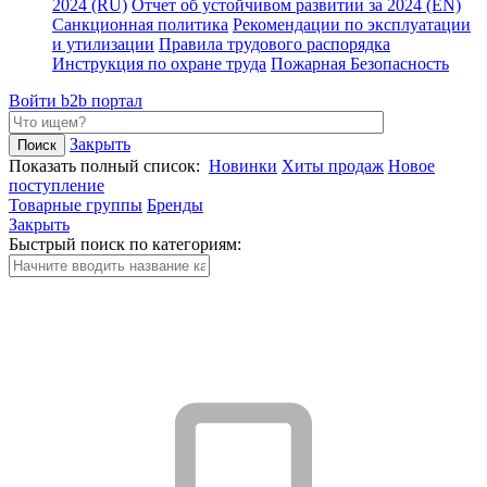
2024 (RU)
Отчет об устойчивом развитии за 2024 (EN)
Санкционная политика
Рекомендации по эксплуатации
и утилизации
Правила трудового распорядка
Инструкция по охране труда
Пожарная Безопасность
Войти
b2b портал
Закрыть
Показать полный список:
Новинки
Хиты продаж
Новое
поступление
Товарные группы
Бренды
Закрыть
Быстрый поиск по категориям: