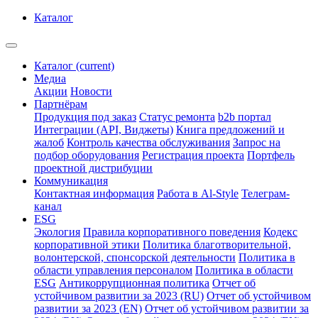
Каталог
Каталог
(current)
Медиа
Акции
Новости
Партнёрам
Продукция под заказ
Статус ремонта
b2b портал
Интеграции (API, Виджеты)
Книга предложений и
жалоб
Контроль качества обслуживания
Запрос на
подбор оборудования
Регистрация проекта
Портфель
проектной дистрибуции
Коммуникация
Контактная информация
Работа в Al-Style
Телеграм-
канал
ESG
Экология
Правила корпоративного поведения
Кодекс
корпоративной этики
Политика благотворительной,
волонтерской, спонсорской деятельности
Политика в
области управления персоналом
Политика в области
ESG
Антикоррупционная политика
Отчет об
устойчивом развитии за 2023 (RU)
Отчет об устойчивом
развитии за 2023 (EN)
Отчет об устойчивом развитии за