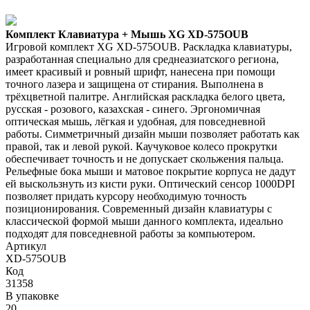
Комплект Клавиатура + Мышь XG XD-575OUB
Игровой комплект XG XD-575OUB. Раскладка клавиатуры,
разработанная специально для среднеазиатского региона,
имеет красивый и ровный шрифт, нанесена при помощи
точного лазера и защищена от стирания. Выполнена в
трёхцветной палитре. Английская раскладка белого цвета,
русская - розового, казахская - синего. Эргономичная
оптическая мышь, лёгкая и удобная, для повседневной
работы. Симметричный дизайн мыши позволяет работать как
правой, так и левой рукой. Каучуковое колесо прокрутки
обеспечивает точность и не допускает скольжения пальца.
Рельефные бока мыши и матовое покрытие корпуса не дадут
ей выскользнуть из кисти руки. Оптический сенсор 1000DPI
позволяет придать курсору необходимую точность
позиционирования. Современный дизайн клавиатуры с
классической формой мыши данного комплекта, идеально
подходят для повседневной работы за компьютером.
Артикул
XD-575OUB
Код
31358
В упаковке
20