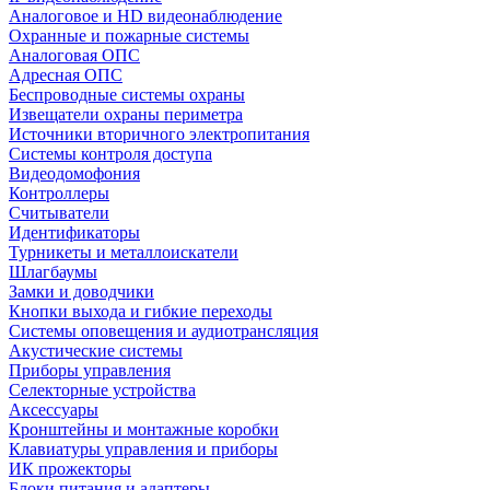
Аналоговое и HD видеонаблюдение
Охранные и пожарные системы
Аналоговая ОПС
Адресная ОПС
Беспроводные системы охраны
Извещатели охраны периметра
Источники вторичного электропитания
Системы контроля доступа
Видеодомофония
Контроллеры
Считыватели
Идентификаторы
Турникеты и металлоискатели
Шлагбаумы
Замки и доводчики
Кнопки выхода и гибкие переходы
Системы оповещения и аудиотрансляция
Акустические системы
Приборы управления
Селекторные устройства
Аксессуары
Кронштейны и монтажные коробки
Клавиатуры управления и приборы
ИК прожекторы
Блоки питания и адаптеры