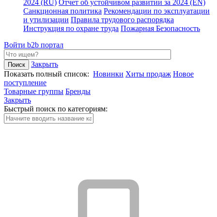
2024 (RU)
Отчет об устойчивом развитии за 2024 (EN)
Санкционная политика
Рекомендации по эксплуатации
и утилизации
Правила трудового распорядка
Инструкция по охране труда
Пожарная Безопасность
Войти
b2b портал
Закрыть
Показать полный список:
Новинки
Хиты продаж
Новое
поступление
Товарные группы
Бренды
Закрыть
Быстрый поиск по категориям: