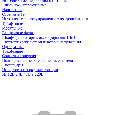
Источники бесперебойного питания
Линейно-интерактивные
Напольные
Стоечные 19"
Интеллектуальное управление электропитанием
Трёхфазные
Модульные
Батарейные блоки
Шкафы для батарей, аксессуары для ИБП
Автоматические стабилизаторы напряжения
Однофазные
Трёхфазные
Солнечная энергия
Поликристалические солнечные панели
Аксессуары
Инверторы и зарядные станции
Из 12В,24В,48В в 220В