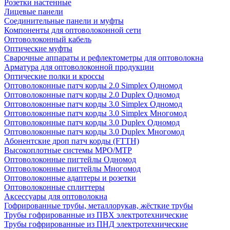
Розетки настенные
Лицевые панели
Соединительные панели и муфты
Компоненты для оптоволоконной сети
Оптоволоконный кабель
Оптические муфты
Сварочные аппараты и рефлектометры для оптоволокна
Арматура для оптоволоконной продукции
Оптические полки и кроссы
Оптоволоконные патч корды 2.0 Simplex Одномод
Оптоволоконные патч корды 2.0 Duplex Одномод
Оптоволоконные патч корды 3.0 Simplex Одномод
Оптоволоконные патч корды 3.0 Simplex Многомод
Оптоволоконные патч корды 3.0 Duplex Одномод
Оптоволоконные патч корды 3.0 Duplex Многомод
Абонентские дроп патч корды (FTTH)
Высокоплотные системы MPO/MTP
Оптоволоконные пигтейлы Одномод
Оптоволоконные пигтейлы Многомод
Оптоволоконные адаптеры и розетки
Оптоволоконные сплиттеры
Аксессуары для оптоволокна
Гофрированные трубы, металлорукав, жёсткие трубы
Трубы гофрированные из ПВХ электротехнические
Трубы гофрированные из ПНД электротехнические