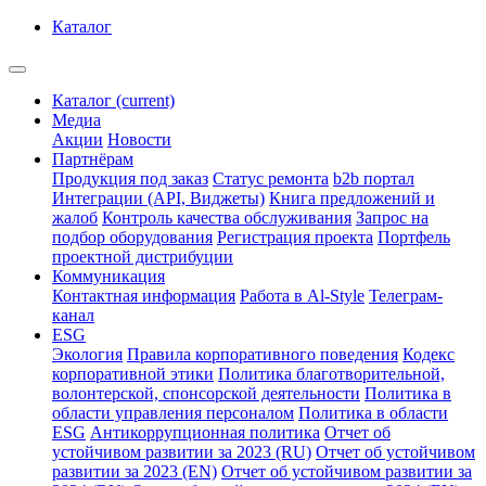
Каталог
Каталог
(current)
Медиа
Акции
Новости
Партнёрам
Продукция под заказ
Статус ремонта
b2b портал
Интеграции (API, Виджеты)
Книга предложений и
жалоб
Контроль качества обслуживания
Запрос на
подбор оборудования
Регистрация проекта
Портфель
проектной дистрибуции
Коммуникация
Контактная информация
Работа в Al-Style
Телеграм-
канал
ESG
Экология
Правила корпоративного поведения
Кодекс
корпоративной этики
Политика благотворительной,
волонтерской, спонсорской деятельности
Политика в
области управления персоналом
Политика в области
ESG
Антикоррупционная политика
Отчет об
устойчивом развитии за 2023 (RU)
Отчет об устойчивом
развитии за 2023 (EN)
Отчет об устойчивом развитии за