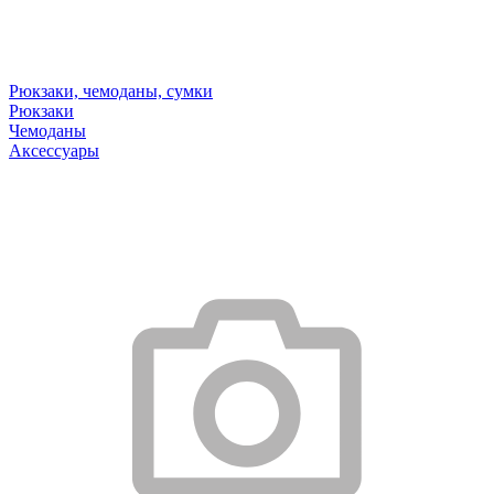
Рюкзаки, чемоданы, сумки
Рюкзаки
Чемоданы
Аксессуары