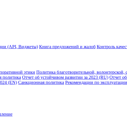
ции (API, Виджеты)
Книга предложений и жалоб
Контроль каче
рпоративной этики
Политика благотворительной, волонтерской, 
я политика
Отчет об устойчивом развитии за 2023 (RU)
Отчет об
2024 (EN)
Санкционная политика
Рекомендации по эксплуатации
пление