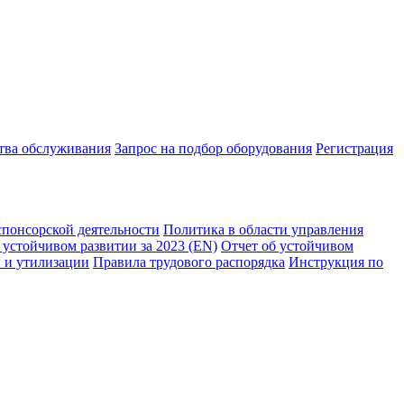
ства обслуживания
Запрос на подбор оборудования
Регистрация
спонсорской деятельности
Политика в области управления
 устойчивом развитии за 2023 (EN)
Отчет об устойчивом
 и утилизации
Правила трудового распорядка
Инструкция по