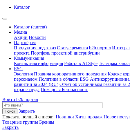
Каталог
Каталог
(current)
Медиа
Акции
Новости
Партнёрам
Продукция под заказ
Статус ремонта
b2b портал
Интегра
проекта
Портфель проектной дистрибуции
Коммуникация
Контактная информация
Работа в Al-Style
Телеграм-канал
ESG
Экология
Правила корпоративного поведения
Кодекс ко
персоналом
Политика в области ESG
Антикоррупционна
развитии за 2024 (RU)
Отчет об устойчивом развитии за 
охране труда
Пожарная Безопасность
Войти
b2b портал
Закрыть
Показать полный список:
Новинки
Хиты продаж
Новое посту
Товарные группы
Бренды
Закрыть