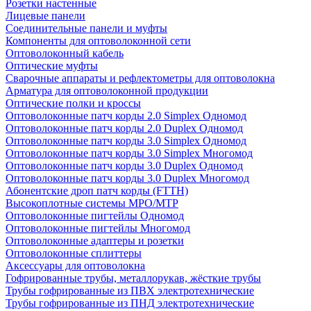
Розетки настенные
Лицевые панели
Соединительные панели и муфты
Компоненты для оптоволоконной сети
Оптоволоконный кабель
Оптические муфты
Сварочные аппараты и рефлектометры для оптоволокна
Арматура для оптоволоконной продукции
Оптические полки и кроссы
Оптоволоконные патч корды 2.0 Simplex Одномод
Оптоволоконные патч корды 2.0 Duplex Одномод
Оптоволоконные патч корды 3.0 Simplex Одномод
Оптоволоконные патч корды 3.0 Simplex Многомод
Оптоволоконные патч корды 3.0 Duplex Одномод
Оптоволоконные патч корды 3.0 Duplex Многомод
Абонентские дроп патч корды (FTTH)
Высокоплотные системы MPO/MTP
Оптоволоконные пигтейлы Одномод
Оптоволоконные пигтейлы Многомод
Оптоволоконные адаптеры и розетки
Оптоволоконные сплиттеры
Аксессуары для оптоволокна
Гофрированные трубы, металлорукав, жёсткие трубы
Трубы гофрированные из ПВХ электротехнические
Трубы гофрированные из ПНД электротехнические