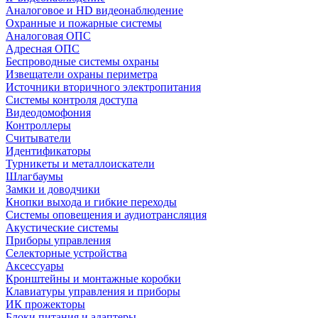
Аналоговое и HD видеонаблюдение
Охранные и пожарные системы
Аналоговая ОПС
Адресная ОПС
Беспроводные системы охраны
Извещатели охраны периметра
Источники вторичного электропитания
Системы контроля доступа
Видеодомофония
Контроллеры
Считыватели
Идентификаторы
Турникеты и металлоискатели
Шлагбаумы
Замки и доводчики
Кнопки выхода и гибкие переходы
Системы оповещения и аудиотрансляция
Акустические системы
Приборы управления
Селекторные устройства
Аксессуары
Кронштейны и монтажные коробки
Клавиатуры управления и приборы
ИК прожекторы
Блоки питания и адаптеры