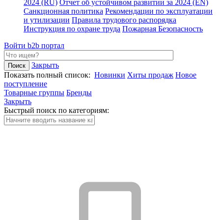
2024 (RU)
Отчет об устойчивом развитии за 2024 (EN)
Санкционная политика
Рекомендации по эксплуатации
и утилизации
Правила трудового распорядка
Инструкция по охране труда
Пожарная Безопасность
Войти
b2b портал
Закрыть
Показать полный список:
Новинки
Хиты продаж
Новое
поступление
Товарные группы
Бренды
Закрыть
Быстрый поиск по категориям: