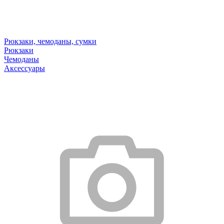
Рюкзаки, чемоданы, сумки
Рюкзаки
Чемоданы
Аксессуары