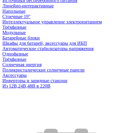
Источники бесперебойного питания
Линейно-интерактивные
Напольные
Стоечные 19"
Интеллектуальное управление электропитанием
Трёхфазные
Модульные
Батарейные блоки
Шкафы для батарей, аксессуары для ИБП
Автоматические стабилизаторы напряжения
Однофазные
Трёхфазные
Солнечная энергия
Поликристалические солнечные панели
Аксессуары
Инверторы и зарядные станции
Из 12В,24В,48В в 220В