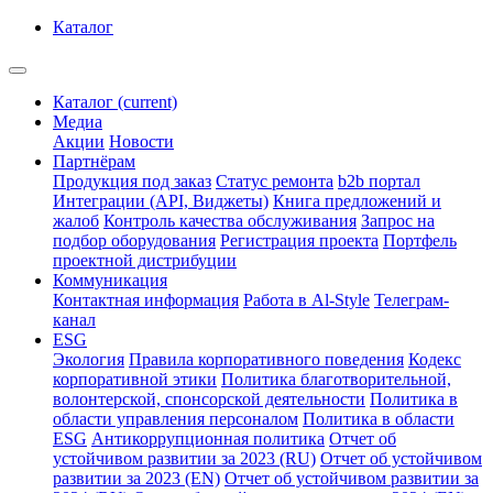
Каталог
Каталог
(current)
Медиа
Акции
Новости
Партнёрам
Продукция под заказ
Статус ремонта
b2b портал
Интеграции (API, Виджеты)
Книга предложений и
жалоб
Контроль качества обслуживания
Запрос на
подбор оборудования
Регистрация проекта
Портфель
проектной дистрибуции
Коммуникация
Контактная информация
Работа в Al-Style
Телеграм-
канал
ESG
Экология
Правила корпоративного поведения
Кодекс
корпоративной этики
Политика благотворительной,
волонтерской, спонсорской деятельности
Политика в
области управления персоналом
Политика в области
ESG
Антикоррупционная политика
Отчет об
устойчивом развитии за 2023 (RU)
Отчет об устойчивом
развитии за 2023 (EN)
Отчет об устойчивом развитии за