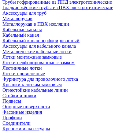
Трубы гофрированные из ПНД электротехнические
Гладкие жёсткие трубы из ПВХ электротехнические
Аксессуары для труб
Металлорукав
Металлорукав в ПВХ изоляции
Кабельные каналы
Кабельный канал
Кабельный канал перфорированный
Аксессуары для кабельного канала
Металлические кабельные лотки
Лотки монтажные замковые
Лотки перфорированные с замком
Лестничные лотки
Лотки проволочные
Фурнитура для проволочного лотка
Крышки к лоткам замковым
Огнестойкие кабельные линии
Стойки и полки
Подвесы
Опорные поверхности
Фасонные изделия
Профили
Соединители
Крепежи и аксессуары