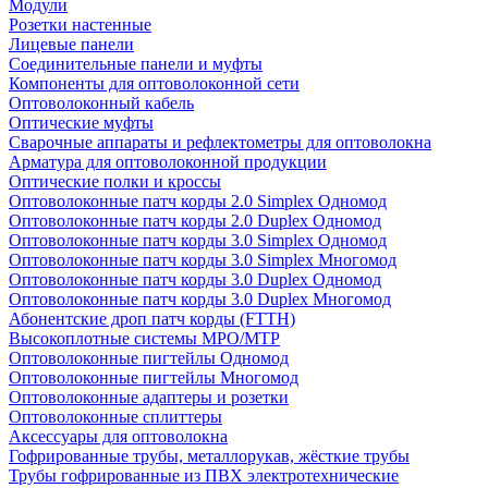
Модули
Розетки настенные
Лицевые панели
Соединительные панели и муфты
Компоненты для оптоволоконной сети
Оптоволоконный кабель
Оптические муфты
Сварочные аппараты и рефлектометры для оптоволокна
Арматура для оптоволоконной продукции
Оптические полки и кроссы
Оптоволоконные патч корды 2.0 Simplex Одномод
Оптоволоконные патч корды 2.0 Duplex Одномод
Оптоволоконные патч корды 3.0 Simplex Одномод
Оптоволоконные патч корды 3.0 Simplex Многомод
Оптоволоконные патч корды 3.0 Duplex Одномод
Оптоволоконные патч корды 3.0 Duplex Многомод
Абонентские дроп патч корды (FTTH)
Высокоплотные системы MPO/MTP
Оптоволоконные пигтейлы Одномод
Оптоволоконные пигтейлы Многомод
Оптоволоконные адаптеры и розетки
Оптоволоконные сплиттеры
Аксессуары для оптоволокна
Гофрированные трубы, металлорукав, жёсткие трубы
Трубы гофрированные из ПВХ электротехнические