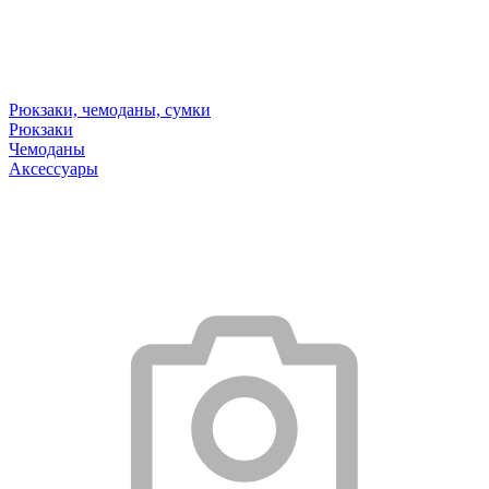
Рюкзаки, чемоданы, сумки
Рюкзаки
Чемоданы
Аксессуары