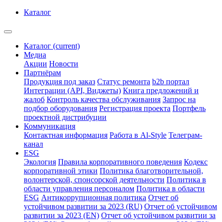
Каталог
Каталог
(current)
Медиа
Акции
Новости
Партнёрам
Продукция под заказ
Статус ремонта
b2b портал
Интеграции (API, Виджеты)
Книга предложений и
жалоб
Контроль качества обслуживания
Запрос на
подбор оборудования
Регистрация проекта
Портфель
проектной дистрибуции
Коммуникация
Контактная информация
Работа в Al-Style
Телеграм-
канал
ESG
Экология
Правила корпоративного поведения
Кодекс
корпоративной этики
Политика благотворительной,
волонтерской, спонсорской деятельности
Политика в
области управления персоналом
Политика в области
ESG
Антикоррупционная политика
Отчет об
устойчивом развитии за 2023 (RU)
Отчет об устойчивом
развитии за 2023 (EN)
Отчет об устойчивом развитии за