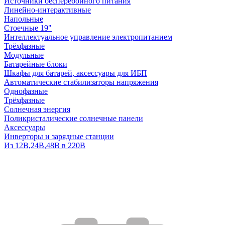
Источники бесперебойного питания
Линейно-интерактивные
Напольные
Стоечные 19"
Интеллектуальное управление электропитанием
Трёхфазные
Модульные
Батарейные блоки
Шкафы для батарей, аксессуары для ИБП
Автоматические стабилизаторы напряжения
Однофазные
Трёхфазные
Солнечная энергия
Поликристалические солнечные панели
Аксессуары
Инверторы и зарядные станции
Из 12В,24В,48В в 220В