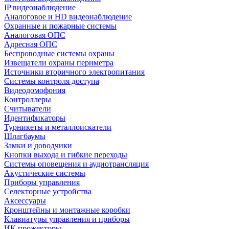
IP видеонаблюдение
Аналоговое и HD видеонаблюдение
Охранные и пожарные системы
Аналоговая ОПС
Адресная ОПС
Беспроводные системы охраны
Извещатели охраны периметра
Источники вторичного электропитания
Системы контроля доступа
Видеодомофония
Контроллеры
Считыватели
Идентификаторы
Турникеты и металлоискатели
Шлагбаумы
Замки и доводчики
Кнопки выхода и гибкие переходы
Системы оповещения и аудиотрансляция
Акустические системы
Приборы управления
Селекторные устройства
Аксессуары
Кронштейны и монтажные коробки
Клавиатуры управления и приборы
ИК прожекторы