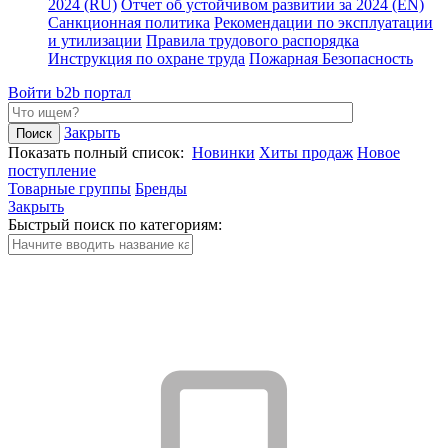
2024 (RU)
Отчет об устойчивом развитии за 2024 (EN)
Санкционная политика
Рекомендации по эксплуатации
и утилизации
Правила трудового распорядка
Инструкция по охране труда
Пожарная Безопасность
Войти
b2b портал
Закрыть
Показать полный список:
Новинки
Хиты продаж
Новое
поступление
Товарные группы
Бренды
Закрыть
Быстрый поиск по категориям: