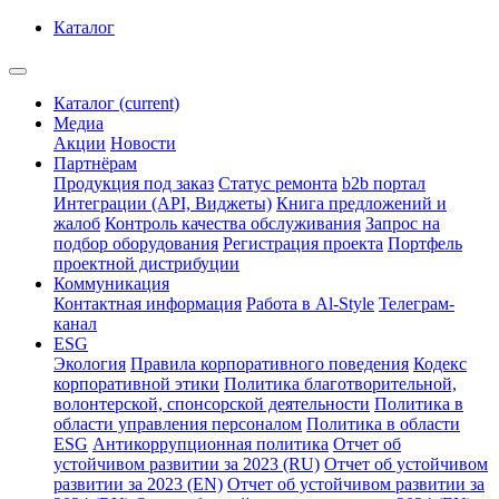
Каталог
Каталог
(current)
Медиа
Акции
Новости
Партнёрам
Продукция под заказ
Статус ремонта
b2b портал
Интеграции (API, Виджеты)
Книга предложений и
жалоб
Контроль качества обслуживания
Запрос на
подбор оборудования
Регистрация проекта
Портфель
проектной дистрибуции
Коммуникация
Контактная информация
Работа в Al-Style
Телеграм-
канал
ESG
Экология
Правила корпоративного поведения
Кодекс
корпоративной этики
Политика благотворительной,
волонтерской, спонсорской деятельности
Политика в
области управления персоналом
Политика в области
ESG
Антикоррупционная политика
Отчет об
устойчивом развитии за 2023 (RU)
Отчет об устойчивом
развитии за 2023 (EN)
Отчет об устойчивом развитии за