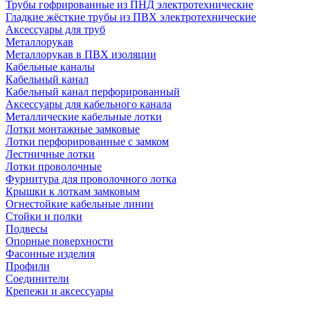
Трубы гофрированные из ПНД электротехнические
Гладкие жёсткие трубы из ПВХ электротехнические
Аксессуары для труб
Металлорукав
Металлорукав в ПВХ изоляции
Кабельные каналы
Кабельный канал
Кабельный канал перфорированный
Аксессуары для кабельного канала
Металлические кабельные лотки
Лотки монтажные замковые
Лотки перфорированные с замком
Лестничные лотки
Лотки проволочные
Фурнитура для проволочного лотка
Крышки к лоткам замковым
Огнестойкие кабельные линии
Стойки и полки
Подвесы
Опорные поверхности
Фасонные изделия
Профили
Соединители
Крепежи и аксессуары