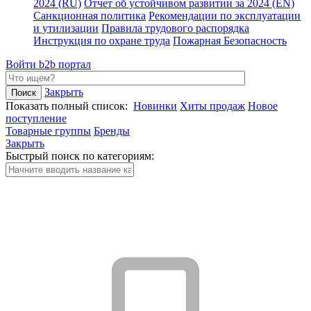
2024 (RU)
Отчет об устойчивом развитии за 2024 (EN)
Санкционная политика
Рекомендации по эксплуатации
и утилизации
Правила трудового распорядка
Инструкция по охране труда
Пожарная Безопасность
Войти
b2b портал
Закрыть
Показать полный список:
Новинки
Хиты продаж
Новое
поступление
Товарные группы
Бренды
Закрыть
Быстрый поиск по категориям: