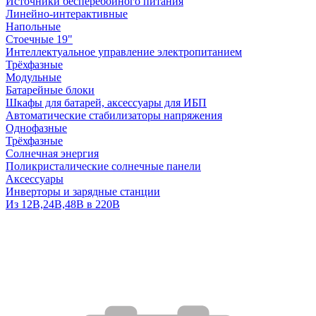
Источники бесперебойного питания
Линейно-интерактивные
Напольные
Стоечные 19"
Интеллектуальное управление электропитанием
Трёхфазные
Модульные
Батарейные блоки
Шкафы для батарей, аксессуары для ИБП
Автоматические стабилизаторы напряжения
Однофазные
Трёхфазные
Солнечная энергия
Поликристалические солнечные панели
Аксессуары
Инверторы и зарядные станции
Из 12В,24В,48В в 220В