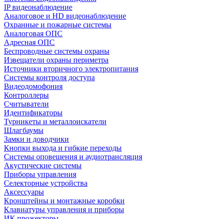
IP видеонаблюдение
Аналоговое и HD видеонаблюдение
Охранные и пожарные системы
Аналоговая ОПС
Адресная ОПС
Беспроводные системы охраны
Извещатели охраны периметра
Источники вторичного электропитания
Системы контроля доступа
Видеодомофония
Контроллеры
Считыватели
Идентификаторы
Турникеты и металлоискатели
Шлагбаумы
Замки и доводчики
Кнопки выхода и гибкие переходы
Системы оповещения и аудиотрансляция
Акустические системы
Приборы управления
Селекторные устройства
Аксессуары
Кронштейны и монтажные коробки
Клавиатуры управления и приборы
ИК прожекторы