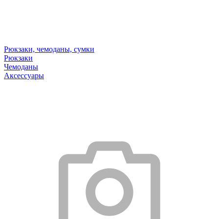
Рюкзаки, чемоданы, сумки
Рюкзаки
Чемоданы
Аксессуары