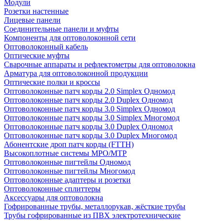
Модули
Розетки настенные
Лицевые панели
Соединительные панели и муфты
Компоненты для оптоволоконной сети
Оптоволоконный кабель
Оптические муфты
Сварочные аппараты и рефлектометры для оптоволокна
Арматура для оптоволоконной продукции
Оптические полки и кроссы
Оптоволоконные патч корды 2.0 Simplex Одномод
Оптоволоконные патч корды 2.0 Duplex Одномод
Оптоволоконные патч корды 3.0 Simplex Одномод
Оптоволоконные патч корды 3.0 Simplex Многомод
Оптоволоконные патч корды 3.0 Duplex Одномод
Оптоволоконные патч корды 3.0 Duplex Многомод
Абонентские дроп патч корды (FTTH)
Высокоплотные системы MPO/MTP
Оптоволоконные пигтейлы Одномод
Оптоволоконные пигтейлы Многомод
Оптоволоконные адаптеры и розетки
Оптоволоконные сплиттеры
Аксессуары для оптоволокна
Гофрированные трубы, металлорукав, жёсткие трубы
Трубы гофрированные из ПВХ электротехнические