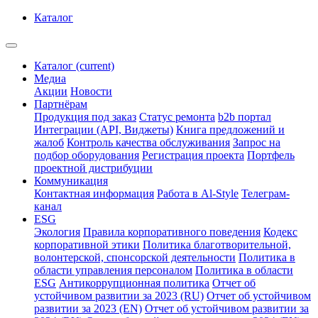
Каталог
Каталог
(current)
Медиа
Акции
Новости
Партнёрам
Продукция под заказ
Статус ремонта
b2b портал
Интеграции (API, Виджеты)
Книга предложений и
жалоб
Контроль качества обслуживания
Запрос на
подбор оборудования
Регистрация проекта
Портфель
проектной дистрибуции
Коммуникация
Контактная информация
Работа в Al-Style
Телеграм-
канал
ESG
Экология
Правила корпоративного поведения
Кодекс
корпоративной этики
Политика благотворительной,
волонтерской, спонсорской деятельности
Политика в
области управления персоналом
Политика в области
ESG
Антикоррупционная политика
Отчет об
устойчивом развитии за 2023 (RU)
Отчет об устойчивом
развитии за 2023 (EN)
Отчет об устойчивом развитии за