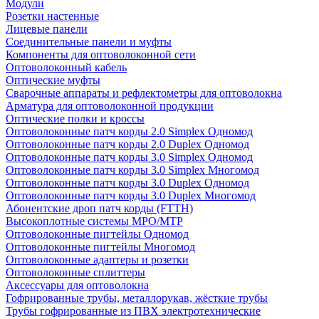
Модули
Розетки настенные
Лицевые панели
Соединительные панели и муфты
Компоненты для оптоволоконной сети
Оптоволоконный кабель
Оптические муфты
Сварочные аппараты и рефлектометры для оптоволокна
Арматура для оптоволоконной продукции
Оптические полки и кроссы
Оптоволоконные патч корды 2.0 Simplex Одномод
Оптоволоконные патч корды 2.0 Duplex Одномод
Оптоволоконные патч корды 3.0 Simplex Одномод
Оптоволоконные патч корды 3.0 Simplex Многомод
Оптоволоконные патч корды 3.0 Duplex Одномод
Оптоволоконные патч корды 3.0 Duplex Многомод
Абонентские дроп патч корды (FTTH)
Высокоплотные системы MPO/MTP
Оптоволоконные пигтейлы Одномод
Оптоволоконные пигтейлы Многомод
Оптоволоконные адаптеры и розетки
Оптоволоконные сплиттеры
Аксессуары для оптоволокна
Гофрированные трубы, металлорукав, жёсткие трубы
Трубы гофрированные из ПВХ электротехнические