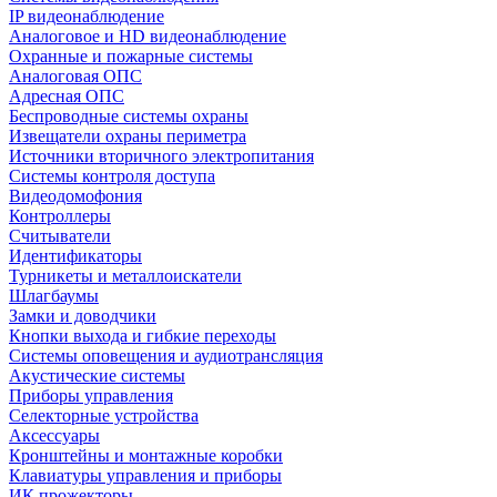
IP видеонаблюдение
Аналоговое и HD видеонаблюдение
Охранные и пожарные системы
Аналоговая ОПС
Адресная ОПС
Беспроводные системы охраны
Извещатели охраны периметра
Источники вторичного электропитания
Системы контроля доступа
Видеодомофония
Контроллеры
Считыватели
Идентификаторы
Турникеты и металлоискатели
Шлагбаумы
Замки и доводчики
Кнопки выхода и гибкие переходы
Системы оповещения и аудиотрансляция
Акустические системы
Приборы управления
Селекторные устройства
Аксессуары
Кронштейны и монтажные коробки
Клавиатуры управления и приборы
ИК прожекторы