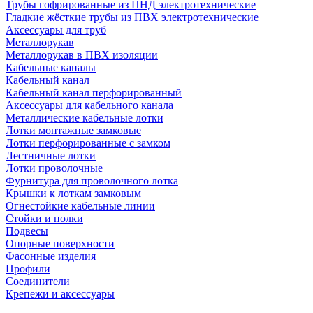
Трубы гофрированные из ПНД электротехнические
Гладкие жёсткие трубы из ПВХ электротехнические
Аксессуары для труб
Металлорукав
Металлорукав в ПВХ изоляции
Кабельные каналы
Кабельный канал
Кабельный канал перфорированный
Аксессуары для кабельного канала
Металлические кабельные лотки
Лотки монтажные замковые
Лотки перфорированные с замком
Лестничные лотки
Лотки проволочные
Фурнитура для проволочного лотка
Крышки к лоткам замковым
Огнестойкие кабельные линии
Стойки и полки
Подвесы
Опорные поверхности
Фасонные изделия
Профили
Соединители
Крепежи и аксессуары