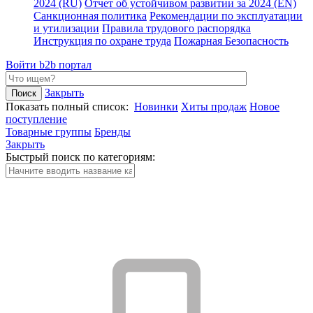
2024 (RU)
Отчет об устойчивом развитии за 2024 (EN)
Санкционная политика
Рекомендации по эксплуатации
и утилизации
Правила трудового распорядка
Инструкция по охране труда
Пожарная Безопасность
Войти
b2b портал
Закрыть
Показать полный список:
Новинки
Хиты продаж
Новое
поступление
Товарные группы
Бренды
Закрыть
Быстрый поиск по категориям: