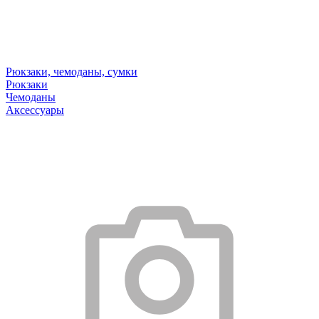
Рюкзаки, чемоданы, сумки
Рюкзаки
Чемоданы
Аксессуары