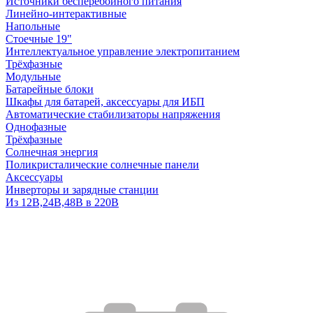
Источники бесперебойного питания
Линейно-интерактивные
Напольные
Стоечные 19"
Интеллектуальное управление электропитанием
Трёхфазные
Модульные
Батарейные блоки
Шкафы для батарей, аксессуары для ИБП
Автоматические стабилизаторы напряжения
Однофазные
Трёхфазные
Солнечная энергия
Поликристалические солнечные панели
Аксессуары
Инверторы и зарядные станции
Из 12В,24В,48В в 220В