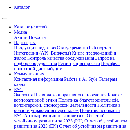
Каталог
Каталог
(current)
Медиа
Акции
Новости
Партнёрам
Продукция под заказ
Статус ремонта
b2b портал
Интеграции (API, Виджеты)
Книга предложений и
жалоб
Контроль качества обслуживания
Запрос на
подбор оборудования
Регистрация проекта
Портфель
проектной дистрибуции
Коммуникация
Контактная информация
Работа в Al-Style
Телеграм-
канал
ESG
Экология
Правила корпоративного поведения
Кодекс
корпоративной этики
Политика благотворительной,
волонтерской, спонсорской деятельности
Политика в
области управления персоналом
Политика в области
ESG
Антикоррупционная политика
Отчет об
устойчивом развитии за 2023 (RU)
Отчет об устойчивом
развитии за 2023 (EN)
Отчет об устойчивом развитии за