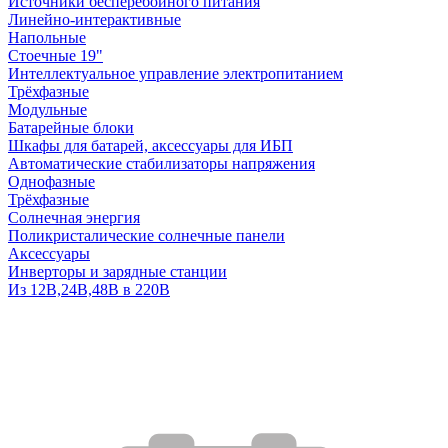
Источники бесперебойного питания
Линейно-интерактивные
Напольные
Стоечные 19"
Интеллектуальное управление электропитанием
Трёхфазные
Модульные
Батарейные блоки
Шкафы для батарей, аксессуары для ИБП
Автоматические стабилизаторы напряжения
Однофазные
Трёхфазные
Солнечная энергия
Поликристалические солнечные панели
Аксессуары
Инверторы и зарядные станции
Из 12В,24В,48В в 220В