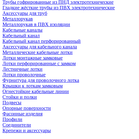
Трубы гофрированные из ПНД электротехнические
Гладкие жёсткие трубы из ПВХ электротехнические
Аксессуары для труб
Металлорукав
Металлорукав в ПВХ изоляции
Кабельные каналы
Кабельный канал
Кабельный канал перфорированный
Аксессуары для кабельного канала
Металлические кабельные лотки
Лотки монтажные замковые
Лотки перфорированные с замком
Лестничные лотки
Лотки проволочные
Фурнитура для проволочного лотка
Крышки к лоткам замковым
Огнестойкие кабельные линии
Стойки и полки
Подвесы
Опорные поверхности
Фасонные изделия
Профили
Соединители
Крепежи и аксессуары