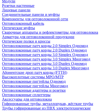
Модули
Розетки настенные
Лицевые панели
Соединительные панели и муфты
Компоненты для оптоволоконной сети
Оптоволоконный кабель
Оптические муфты
Сварочные аппараты и рефлектометры для оптоволокна
Арматура для оптоволоконной продукции
Оптические полки и кроссы
Оптоволоконные патч корды 2.0 Simplex Одномод
Оптоволоконные патч корды 2.0 Duplex Одномод
Оптоволоконные патч корды 3.0 Simplex Одномод
Оптоволоконные патч корды 3.0 Simplex Многомод
Оптоволоконные патч корды 3.0 Duplex Одномод
Оптоволоконные патч корды 3.0 Duplex Многомод
Абонентские дроп патч корды (FTTH)
Высокоплотные системы MPO/MTP
Оптоволоконные пигтейлы Одномод
Оптоволоконные пигтейлы Многомод
Оптоволоконные адаптеры и розетки
Оптоволоконные сплиттеры
Аксессуары для оптоволокна
Гофрированные трубы, металлорукав, жёсткие трубы
Трубы гофрированные из ПВХ электротехнические