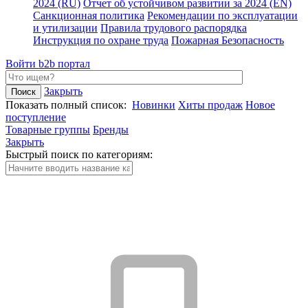
2024 (RU)
Отчет об устойчивом развитии за 2024 (EN)
Санкционная политика
Рекомендации по эксплуатации
и утилизации
Правила трудового распорядка
Инструкция по охране труда
Пожарная Безопасность
Войти
b2b портал
Закрыть
Показать полный список:
Новинки
Хиты продаж
Новое
поступление
Товарные группы
Бренды
Закрыть
Быстрый поиск по категориям: