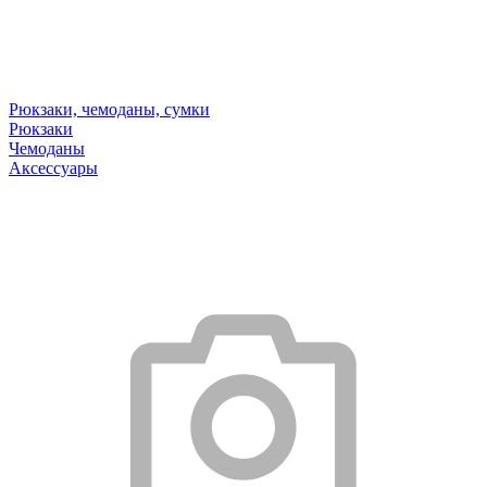
Рюкзаки, чемоданы, сумки
Рюкзаки
Чемоданы
Аксессуары