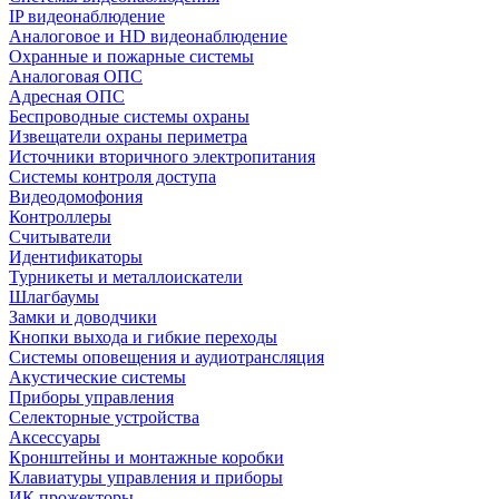
IP видеонаблюдение
Аналоговое и HD видеонаблюдение
Охранные и пожарные системы
Аналоговая ОПС
Адресная ОПС
Беспроводные системы охраны
Извещатели охраны периметра
Источники вторичного электропитания
Системы контроля доступа
Видеодомофония
Контроллеры
Считыватели
Идентификаторы
Турникеты и металлоискатели
Шлагбаумы
Замки и доводчики
Кнопки выхода и гибкие переходы
Системы оповещения и аудиотрансляция
Акустические системы
Приборы управления
Селекторные устройства
Аксессуары
Кронштейны и монтажные коробки
Клавиатуры управления и приборы
ИК прожекторы