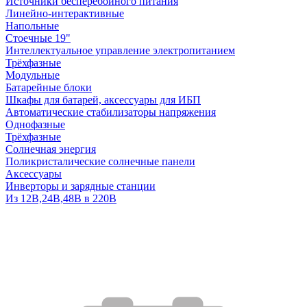
Источники бесперебойного питания
Линейно-интерактивные
Напольные
Стоечные 19"
Интеллектуальное управление электропитанием
Трёхфазные
Модульные
Батарейные блоки
Шкафы для батарей, аксессуары для ИБП
Автоматические стабилизаторы напряжения
Однофазные
Трёхфазные
Солнечная энергия
Поликристалические солнечные панели
Аксессуары
Инверторы и зарядные станции
Из 12В,24В,48В в 220В