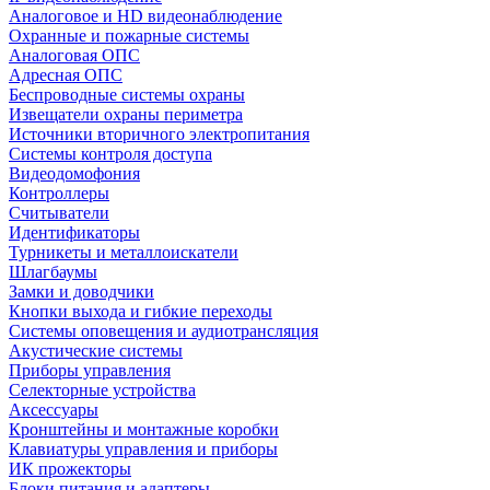
Аналоговое и HD видеонаблюдение
Охранные и пожарные системы
Аналоговая ОПС
Адресная ОПС
Беспроводные системы охраны
Извещатели охраны периметра
Источники вторичного электропитания
Системы контроля доступа
Видеодомофония
Контроллеры
Считыватели
Идентификаторы
Турникеты и металлоискатели
Шлагбаумы
Замки и доводчики
Кнопки выхода и гибкие переходы
Системы оповещения и аудиотрансляция
Акустические системы
Приборы управления
Селекторные устройства
Аксессуары
Кронштейны и монтажные коробки
Клавиатуры управления и приборы
ИК прожекторы
Блоки питания и адаптеры