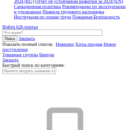
2024 (RU)
Отчет об устойчивом развитии за 2024 (EN)
Санкционная политика
Рекомендации по эксплуатации
и утилизации
Правила трудового распорядка
Инструкция по охране труда
Пожарная Безопасность
Войти
b2b портал
Закрыть
Показать полный список:
Новинки
Хиты продаж
Новое
поступление
Товарные группы
Бренды
Закрыть
Быстрый поиск по категориям: