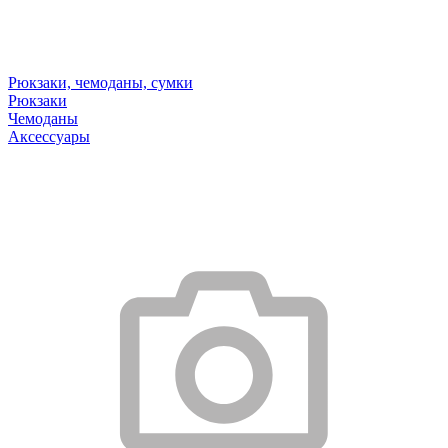
Рюкзаки, чемоданы, сумки
Рюкзаки
Чемоданы
Аксессуары