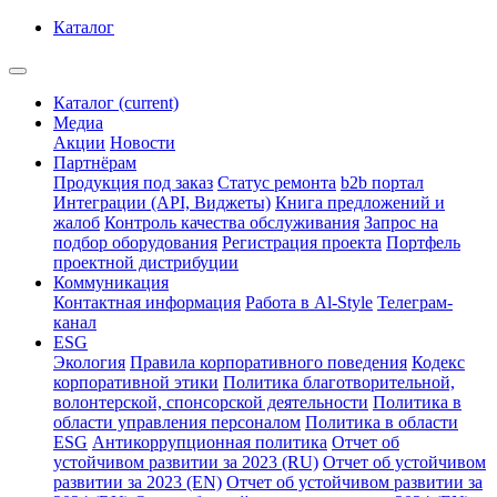
Каталог
Каталог
(current)
Медиа
Акции
Новости
Партнёрам
Продукция под заказ
Статус ремонта
b2b портал
Интеграции (API, Виджеты)
Книга предложений и
жалоб
Контроль качества обслуживания
Запрос на
подбор оборудования
Регистрация проекта
Портфель
проектной дистрибуции
Коммуникация
Контактная информация
Работа в Al-Style
Телеграм-
канал
ESG
Экология
Правила корпоративного поведения
Кодекс
корпоративной этики
Политика благотворительной,
волонтерской, спонсорской деятельности
Политика в
области управления персоналом
Политика в области
ESG
Антикоррупционная политика
Отчет об
устойчивом развитии за 2023 (RU)
Отчет об устойчивом
развитии за 2023 (EN)
Отчет об устойчивом развитии за