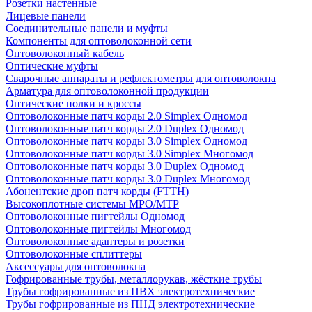
Розетки настенные
Лицевые панели
Соединительные панели и муфты
Компоненты для оптоволоконной сети
Оптоволоконный кабель
Оптические муфты
Сварочные аппараты и рефлектометры для оптоволокна
Арматура для оптоволоконной продукции
Оптические полки и кроссы
Оптоволоконные патч корды 2.0 Simplex Одномод
Оптоволоконные патч корды 2.0 Duplex Одномод
Оптоволоконные патч корды 3.0 Simplex Одномод
Оптоволоконные патч корды 3.0 Simplex Многомод
Оптоволоконные патч корды 3.0 Duplex Одномод
Оптоволоконные патч корды 3.0 Duplex Многомод
Абонентские дроп патч корды (FTTH)
Высокоплотные системы MPO/MTP
Оптоволоконные пигтейлы Одномод
Оптоволоконные пигтейлы Многомод
Оптоволоконные адаптеры и розетки
Оптоволоконные сплиттеры
Аксессуары для оптоволокна
Гофрированные трубы, металлорукав, жёсткие трубы
Трубы гофрированные из ПВХ электротехнические
Трубы гофрированные из ПНД электротехнические