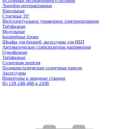
Источники бесперебойного питания
Линейно-интерактивные
Напольные
Стоечные 19"
Интеллектуальное управление электропитанием
Трёхфазные
Модульные
Батарейные блоки
Шкафы для батарей, аксессуары для ИБП
Автоматические стабилизаторы напряжения
Однофазные
Трёхфазные
Солнечная энергия
Поликристалические солнечные панели
Аксессуары
Инверторы и зарядные станции
Из 12В,24В,48В в 220В