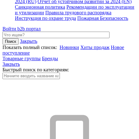
2024 (RU)
Отчет об устойчивом развитии за 2024 (EN)
Санкционная политика
Рекомендации по эксплуатации
и утилизации
Правила трудового распорядка
Инструкция по охране труда
Пожарная Безопасность
Войти
b2b портал
Закрыть
Показать полный список:
Новинки
Хиты продаж
Новое
поступление
Товарные группы
Бренды
Закрыть
Быстрый поиск по категориям: