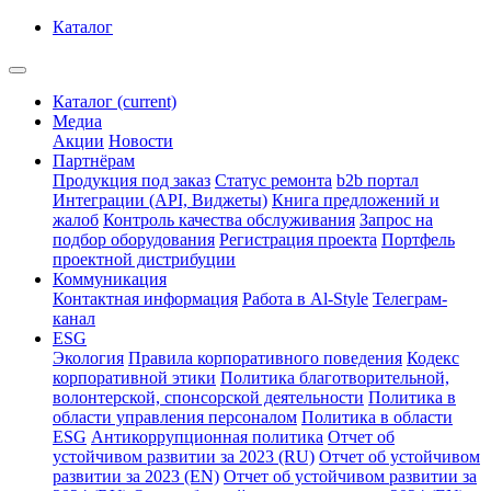
Каталог
Каталог
(current)
Медиа
Акции
Новости
Партнёрам
Продукция под заказ
Статус ремонта
b2b портал
Интеграции (API, Виджеты)
Книга предложений и
жалоб
Контроль качества обслуживания
Запрос на
подбор оборудования
Регистрация проекта
Портфель
проектной дистрибуции
Коммуникация
Контактная информация
Работа в Al-Style
Телеграм-
канал
ESG
Экология
Правила корпоративного поведения
Кодекс
корпоративной этики
Политика благотворительной,
волонтерской, спонсорской деятельности
Политика в
области управления персоналом
Политика в области
ESG
Антикоррупционная политика
Отчет об
устойчивом развитии за 2023 (RU)
Отчет об устойчивом
развитии за 2023 (EN)
Отчет об устойчивом развитии за