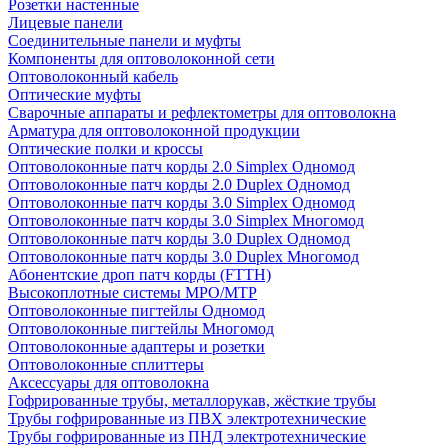
Розетки настенные
Лицевые панели
Соединительные панели и муфты
Компоненты для оптоволоконной сети
Оптоволоконный кабель
Оптические муфты
Сварочные аппараты и рефлектометры для оптоволокна
Арматура для оптоволоконной продукции
Оптические полки и кроссы
Оптоволоконные патч корды 2.0 Simplex Одномод
Оптоволоконные патч корды 2.0 Duplex Одномод
Оптоволоконные патч корды 3.0 Simplex Одномод
Оптоволоконные патч корды 3.0 Simplex Многомод
Оптоволоконные патч корды 3.0 Duplex Одномод
Оптоволоконные патч корды 3.0 Duplex Многомод
Абонентские дроп патч корды (FTTH)
Высокоплотные системы MPO/MTP
Оптоволоконные пигтейлы Одномод
Оптоволоконные пигтейлы Многомод
Оптоволоконные адаптеры и розетки
Оптоволоконные сплиттеры
Аксессуары для оптоволокна
Гофрированные трубы, металлорукав, жёсткие трубы
Трубы гофрированные из ПВХ электротехнические
Трубы гофрированные из ПНД электротехнические