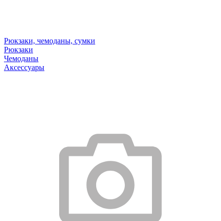
Рюкзаки, чемоданы, сумки
Рюкзаки
Чемоданы
Аксессуары