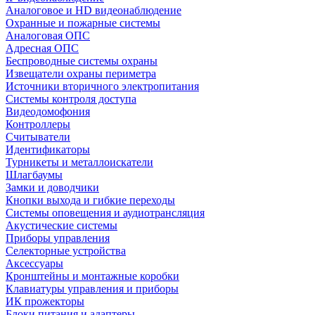
Аналоговое и HD видеонаблюдение
Охранные и пожарные системы
Аналоговая ОПС
Адресная ОПС
Беспроводные системы охраны
Извещатели охраны периметра
Источники вторичного электропитания
Системы контроля доступа
Видеодомофония
Контроллеры
Считыватели
Идентификаторы
Турникеты и металлоискатели
Шлагбаумы
Замки и доводчики
Кнопки выхода и гибкие переходы
Системы оповещения и аудиотрансляция
Акустические системы
Приборы управления
Селекторные устройства
Аксессуары
Кронштейны и монтажные коробки
Клавиатуры управления и приборы
ИК прожекторы
Блоки питания и адаптеры