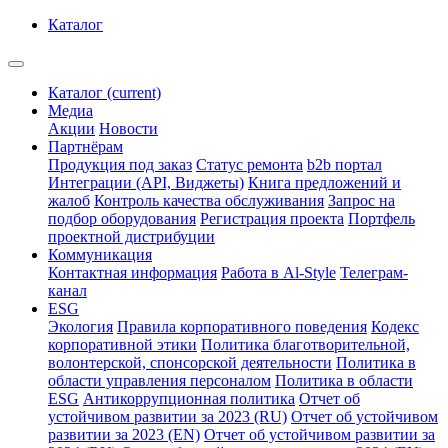
Каталог
Каталог
(current)
Медиа
Акции
Новости
Партнёрам
Продукция под заказ
Статус ремонта
b2b портал
Интеграции (API, Виджеты)
Книга предложений и
жалоб
Контроль качества обслуживания
Запрос на
подбор оборудования
Регистрация проекта
Портфель
проектной дистрибуции
Коммуникация
Контактная информация
Работа в Al-Style
Телеграм-
канал
ESG
Экология
Правила корпоративного поведения
Кодекс
корпоративной этики
Политика благотворительной,
волонтерской, спонсорской деятельности
Политика в
области управления персоналом
Политика в области
ESG
Антикоррупционная политика
Отчет об
устойчивом развитии за 2023 (RU)
Отчет об устойчивом
развитии за 2023 (EN)
Отчет об устойчивом развитии за