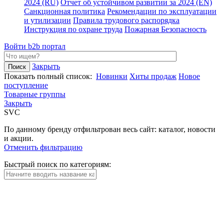
2024 (RU)
Отчет об устойчивом развитии за 2024 (EN)
Санкционная политика
Рекомендации по эксплуатации
и утилизации
Правила трудового распорядка
Инструкция по охране труда
Пожарная Безопасность
Войти
b2b портал
Закрыть
Показать полный список:
Новинки
Хиты продаж
Новое
поступление
Товарные группы
Закрыть
SVC
По данному бренду отфильтрован весь сайт: каталог, новости
и акции.
Отменить фильтрацию
Быстрый поиск по категориям: