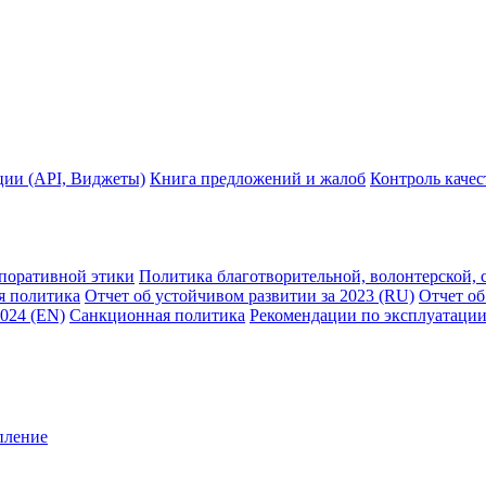
ции (API, Виджеты)
Книга предложений и жалоб
Контроль каче
рпоративной этики
Политика благотворительной, волонтерской, 
я политика
Отчет об устойчивом развитии за 2023 (RU)
Отчет об
2024 (EN)
Санкционная политика
Рекомендации по эксплуатации
пление