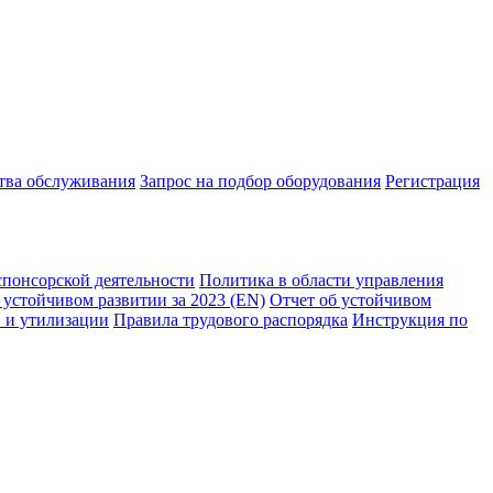
ства обслуживания
Запрос на подбор оборудования
Регистрация
спонсорской деятельности
Политика в области управления
 устойчивом развитии за 2023 (EN)
Отчет об устойчивом
 и утилизации
Правила трудового распорядка
Инструкция по