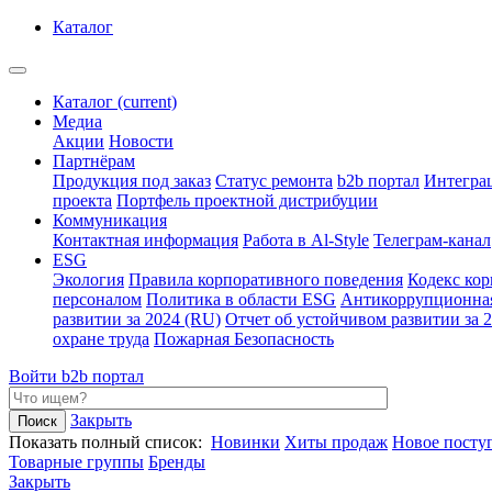
Каталог
Каталог
(current)
Медиа
Акции
Новости
Партнёрам
Продукция под заказ
Статус ремонта
b2b портал
Интегра
проекта
Портфель проектной дистрибуции
Коммуникация
Контактная информация
Работа в Al-Style
Телеграм-канал
ESG
Экология
Правила корпоративного поведения
Кодекс ко
персоналом
Политика в области ESG
Антикоррупционна
развитии за 2024 (RU)
Отчет об устойчивом развитии за 
охране труда
Пожарная Безопасность
Войти
b2b портал
Закрыть
Показать полный список:
Новинки
Хиты продаж
Новое посту
Товарные группы
Бренды
Закрыть