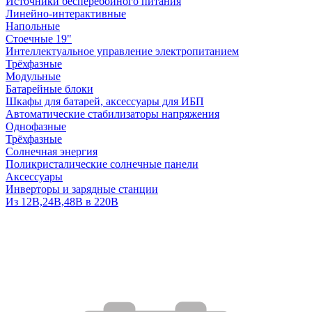
Источники бесперебойного питания
Линейно-интерактивные
Напольные
Стоечные 19"
Интеллектуальное управление электропитанием
Трёхфазные
Модульные
Батарейные блоки
Шкафы для батарей, аксессуары для ИБП
Автоматические стабилизаторы напряжения
Однофазные
Трёхфазные
Солнечная энергия
Поликристалические солнечные панели
Аксессуары
Инверторы и зарядные станции
Из 12В,24В,48В в 220В