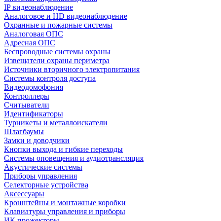
IP видеонаблюдение
Аналоговое и HD видеонаблюдение
Охранные и пожарные системы
Аналоговая ОПС
Адресная ОПС
Беспроводные системы охраны
Извещатели охраны периметра
Источники вторичного электропитания
Системы контроля доступа
Видеодомофония
Контроллеры
Считыватели
Идентификаторы
Турникеты и металлоискатели
Шлагбаумы
Замки и доводчики
Кнопки выхода и гибкие переходы
Системы оповещения и аудиотрансляция
Акустические системы
Приборы управления
Селекторные устройства
Аксессуары
Кронштейны и монтажные коробки
Клавиатуры управления и приборы
ИК прожекторы