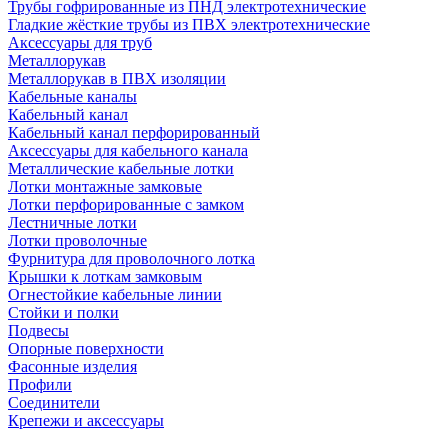
Трубы гофрированные из ПНД электротехнические
Гладкие жёсткие трубы из ПВХ электротехнические
Аксессуары для труб
Металлорукав
Металлорукав в ПВХ изоляции
Кабельные каналы
Кабельный канал
Кабельный канал перфорированный
Аксессуары для кабельного канала
Металлические кабельные лотки
Лотки монтажные замковые
Лотки перфорированные с замком
Лестничные лотки
Лотки проволочные
Фурнитура для проволочного лотка
Крышки к лоткам замковым
Огнестойкие кабельные линии
Стойки и полки
Подвесы
Опорные поверхности
Фасонные изделия
Профили
Соединители
Крепежи и аксессуары