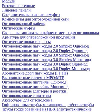
Модули
Розетки настенные
Лицевые панели
Соединительные панели и муфты
Компоненты для оптоволоконной сети
Оптоволоконный кабель
Оптические муфты
Сварочные аппараты и рефлектометры для оптоволокна
Арматура для оптоволоконной продукции
Оптические полки и кроссы
Оптоволоконные патч корды 2.0 Simplex Одномод
Оптоволоконные патч корды 2.0 Duplex Одномод
Оптоволоконные патч корды 3.0 Simplex Одномод
Оптоволоконные патч корды 3.0 Simplex Многомод
Оптоволоконные патч корды 3.0 Duplex Одномод
Оптоволоконные патч корды 3.0 Duplex Многомод
Абонентские дроп патч корды (FTTH)
Высокоплотные системы MPO/MTP
Оптоволоконные пигтейлы Одномод
Оптоволоконные пигтейлы Многомод
Оптоволоконные адаптеры и розетки
Оптоволоконные сплиттеры
Аксессуары для оптоволокна
Гофрированные трубы, металлорукав, жёсткие трубы
Трубы гофрированные из ПВХ электротехнические