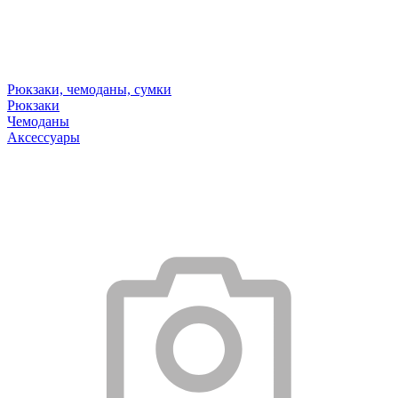
Рюкзаки, чемоданы, сумки
Рюкзаки
Чемоданы
Аксессуары