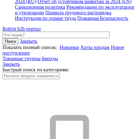
2024 (RU)
Отчет об устойчивом развитии за 2024 (EN)
Санкционная политика
Рекомендации по эксплуатации
и утилизации
Правила трудового распорядка
Инструкция по охране труда
Пожарная Безопасность
Войти
b2b портал
Закрыть
Показать полный список:
Новинки
Хиты продаж
Новое
поступление
Товарные группы
Бренды
Закрыть
Быстрый поиск по категориям: