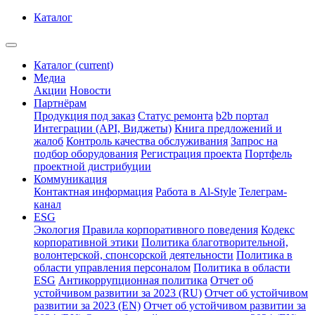
Каталог
Каталог
(current)
Медиа
Акции
Новости
Партнёрам
Продукция под заказ
Статус ремонта
b2b портал
Интеграции (API, Виджеты)
Книга предложений и
жалоб
Контроль качества обслуживания
Запрос на
подбор оборудования
Регистрация проекта
Портфель
проектной дистрибуции
Коммуникация
Контактная информация
Работа в Al-Style
Телеграм-
канал
ESG
Экология
Правила корпоративного поведения
Кодекс
корпоративной этики
Политика благотворительной,
волонтерской, спонсорской деятельности
Политика в
области управления персоналом
Политика в области
ESG
Антикоррупционная политика
Отчет об
устойчивом развитии за 2023 (RU)
Отчет об устойчивом
развитии за 2023 (EN)
Отчет об устойчивом развитии за